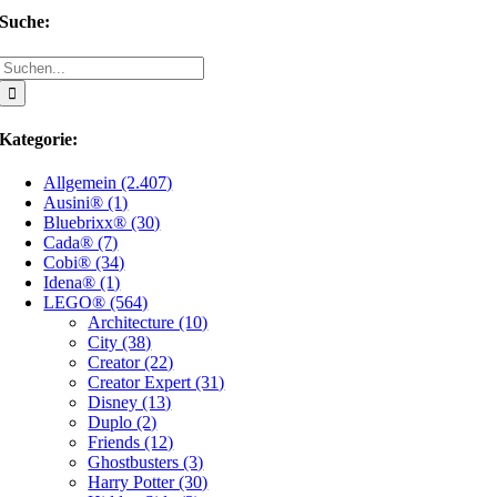
Suche:
Suche
nach:
Kategorie:
Allgemein (2.407)
Ausini® (1)
Bluebrixx® (30)
Cada® (7)
Cobi® (34)
Idena® (1)
LEGO® (564)
Architecture (10)
City (38)
Creator (22)
Creator Expert (31)
Disney (13)
Duplo (2)
Friends (12)
Ghostbusters (3)
Harry Potter (30)