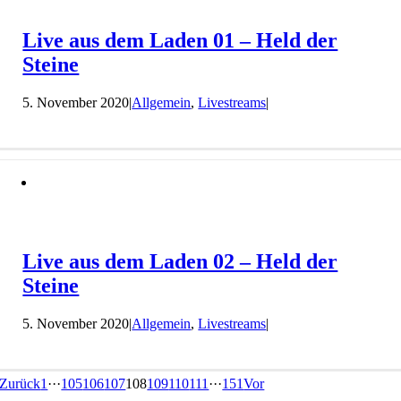
Live aus dem Laden 01 – Held der
Steine
5. November 2020
|
Allgemein
,
Livestreams
|
Live aus dem Laden 02 – Held der
Steine
5. November 2020
|
Allgemein
,
Livestreams
|
Zurück
1
···
105
106
107
108
109
110
111
···
151
Vor