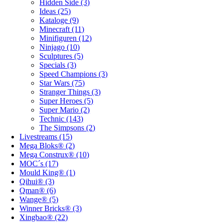
Hidden Side (3)
Ideas (25)
Kataloge (9)
Minecraft (11)
Minifiguren (12)
Ninjago (10)
Sculptures (5)
Specials (3)
Speed Champions (3)
Star Wars (75)
Stranger Things (3)
Super Heroes (5)
Super Mario (2)
Technic (143)
The Simpsons (2)
Livestreams (15)
Mega Bloks® (2)
Mega Construx® (10)
MOC´s (17)
Mould King® (1)
Qihui® (3)
Qman® (6)
Wange® (5)
Winner Bricks® (3)
Xingbao® (22)