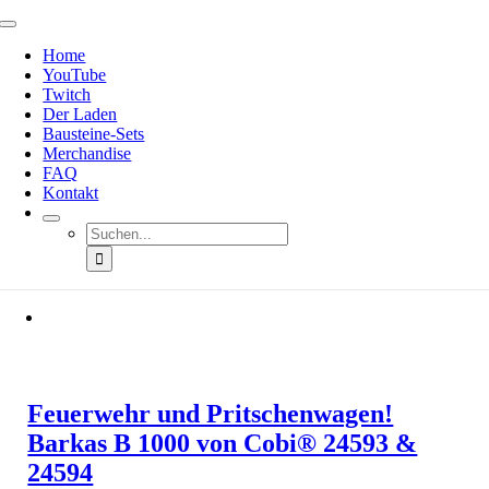
Zum
Toggle
Inhalt
Navigation
Home
springen
YouTube
Twitch
Der Laden
Bausteine-Sets
Merchandise
FAQ
Kontakt
Suche
nach:
Feuerwehr und Pritschenwagen!
Barkas B 1000 von Cobi® 24593 &
24594