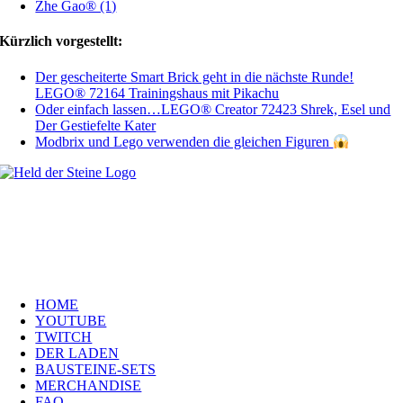
Zhe Gao® (1)
Kürzlich vorgestellt:
Der gescheiterte Smart Brick geht in die nächste Runde!
LEGO® 72164 Trainingshaus mit Pikachu
Oder einfach lassen…LEGO® Creator 72423 Shrek, Esel und
Der Gestiefelte Kater
Modbrix und Lego verwenden die gleichen Figuren
Welt, ich wünsche Euch viel Spaß auf meiner Webseite und freue mich
über Euren Besuch. Schaut Euch um und habt viel Freude –
es wird wunderbar!
Navigation
HOME
YOUTUBE
TWITCH
DER LADEN
BAUSTEINE-SETS
MERCHANDISE
FAQ