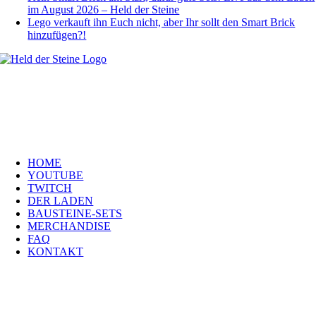
im August 2026 – Held der Steine
Lego verkauft ihn Euch nicht, aber Ihr sollt den Smart Brick
hinzufügen?!
Welt, ich wünsche Euch viel Spaß auf meiner Webseite und freue mich
über Euren Besuch. Schaut Euch um und habt viel Freude –
es wird wunderbar!
Navigation
HOME
YOUTUBE
TWITCH
DER LADEN
BAUSTEINE-SETS
MERCHANDISE
FAQ
KONTAKT
Kontakt
H
eld der Steine GmbH