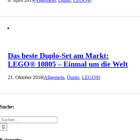
6. April 2019
|
Allgemein
,
Duplo
,
LEGO®
|
Das beste Duplo-Set am Markt:
LEGO® 10805 – Einmal um die Welt
21. Oktober 2018
|
Allgemein
,
Duplo
,
LEGO®
|
Suche:
Suche
nach:
Kategorie: