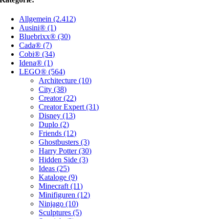
Allgemein (2.412)
Ausini® (1)
Bluebrixx® (30)
Cada® (7)
Cobi® (34)
Idena® (1)
LEGO® (564)
Architecture (10)
City (38)
Creator (22)
Creator Expert (31)
Disney (13)
Duplo (2)
Friends (12)
Ghostbusters (3)
Harry Potter (30)
Hidden Side (3)
Ideas (25)
Kataloge (9)
Minecraft (11)
Minifiguren (12)
Ninjago (10)
Sculptures (5)