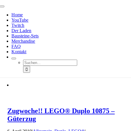
Zum
Toggle
Inhalt
Navigation
Home
springen
YouTube
Twitch
Der Laden
Bausteine-Sets
Merchandise
FAQ
Kontakt
Suche
nach:
Zugwoche!! LEGO® Duplo 10875 –
Güterzug