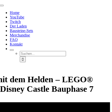
Zum
Toggle
Inhalt
Navigation
Home
springen
YouTube
Twitch
Der Laden
Bausteine-Sets
Merchandise
FAQ
Kontakt
Suche
nach:
mit dem Helden – LEGO®
 Disney Castle Bauphase 7