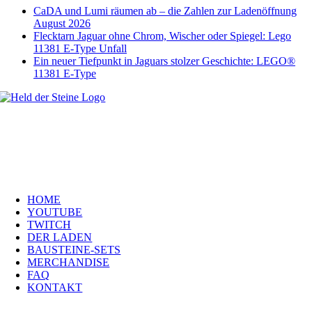
CaDA und Lumi räumen ab – die Zahlen zur Ladenöffnung
August 2026
Flecktarn Jaguar ohne Chrom, Wischer oder Spiegel: Lego
11381 E-Type Unfall
Ein neuer Tiefpunkt in Jaguars stolzer Geschichte: LEGO®
11381 E-Type
Welt, ich wünsche Euch viel Spaß auf meiner Webseite und freue mich
über Euren Besuch. Schaut Euch um und habt viel Freude –
es wird wunderbar!
Navigation
HOME
YOUTUBE
TWITCH
DER LADEN
BAUSTEINE-SETS
MERCHANDISE
FAQ
KONTAKT