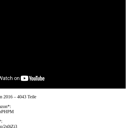
en 2016 – 4043 Teile
azon*:
2GpPHPM
*:
to/2s0iZi3