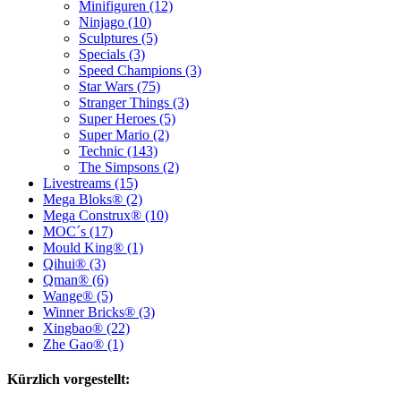
Minifiguren (12)
Ninjago (10)
Sculptures (5)
Specials (3)
Speed Champions (3)
Star Wars (75)
Stranger Things (3)
Super Heroes (5)
Super Mario (2)
Technic (143)
The Simpsons (2)
Livestreams (15)
Mega Bloks® (2)
Mega Construx® (10)
MOC´s (17)
Mould King® (1)
Qihui® (3)
Qman® (6)
Wange® (5)
Winner Bricks® (3)
Xingbao® (22)
Zhe Gao® (1)
Kürzlich vorgestellt: