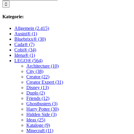
nach:
Kategorie:
Allgemein (2.415)
Ausini® (1)
Bluebrixx® (30)
Cada® (7)
Cobi® (34)
Idena® (1)
LEGO® (564)
Architecture (10)
City (38)
Creator (22)
Creator Expert (31)
Disney (13)
Duplo (2)
Friends (12)
Ghostbusters (3)
Harry Potter (30)
Hidden Side (3)
Ideas (25)
Kataloge (9)
Minecraft (11)