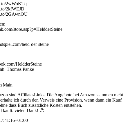
zn.to/2wWoKTq
n.to/2kfWEJD
zn.to/2GAwnOU
en:
ink.com/store.asp?p=HeldderSteine
dspiel.com/held-der-steine
ook.com/HeldderSteine
 Inh. Thomas Panke
am Main
zon sind Affiliate-Links. Die Angebote bei Amazon stammen nicht
s erhalte ich durch den Verweis eine Provision, wenn dann ein Kauf
 ohne dass Euch zusätzliche Kosten entstehen.
d kauft: vielen Dank! 🙂
7:41:16+01:00