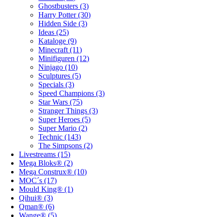
Ghostbusters (3)
Harry Potter (30)
Hidden Side (3)
Ideas (25)
Kataloge (9)
Minecraft (11)
Minifiguren (12)
Ninjago (10)
Sculptures (5)
Specials (3)
Speed Champions (3)
Star Wars (75)
Stranger Things (3)
Super Heroes (5)
Super Mario (2)
Technic (143)
The Simpsons (2)
Livestreams (15)
Mega Bloks® (2)
Mega Construx® (10)
MOC´s (17)
Mould King® (1)
Qihui® (3)
Qman® (6)
Wange® (5)