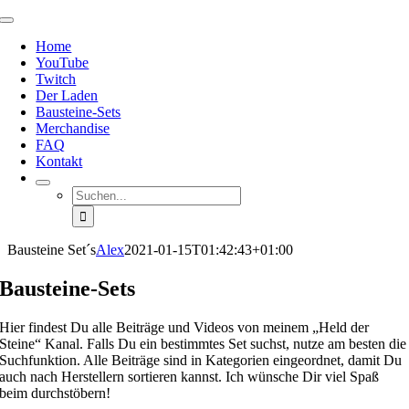
Zum
Toggle
Inhalt
Navigation
Home
springen
YouTube
Twitch
Der Laden
Bausteine-Sets
Merchandise
FAQ
Kontakt
Suche
nach:
Bausteine Set´s
Alex
2021-01-15T01:42:43+01:00
Bausteine-Sets
Hier findest Du alle Beiträge und Videos von meinem „Held der
Steine“ Kanal. Falls Du ein bestimmtes Set suchst, nutze am besten die
Suchfunktion. Alle Beiträge sind in Kategorien eingeordnet, damit Du
auch nach Herstellern sortieren kannst. Ich wünsche Dir viel Spaß
beim durchstöbern!