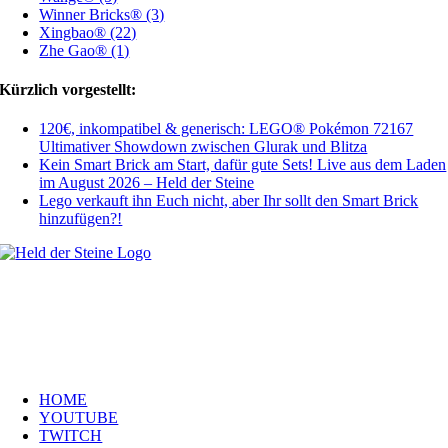
Winner Bricks® (3)
Xingbao® (22)
Zhe Gao® (1)
Kürzlich vorgestellt:
120€, inkompatibel & generisch: LEGO® Pokémon 72167
Ultimativer Showdown zwischen Glurak und Blitza
Kein Smart Brick am Start, dafür gute Sets! Live aus dem Laden
im August 2026 – Held der Steine
Lego verkauft ihn Euch nicht, aber Ihr sollt den Smart Brick
hinzufügen?!
Welt, ich wünsche Euch viel Spaß auf meiner Webseite und freue mich
über Euren Besuch. Schaut Euch um und habt viel Freude –
es wird wunderbar!
Navigation
HOME
YOUTUBE
TWITCH