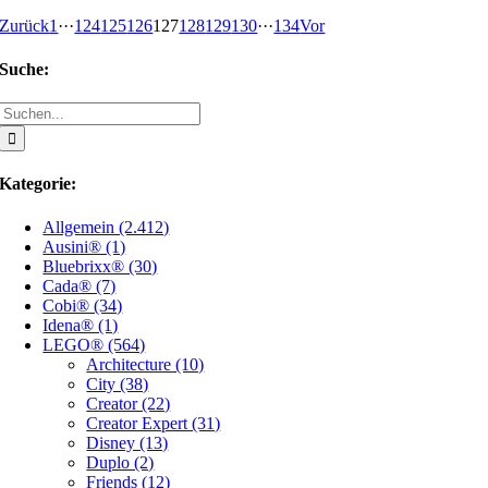
Zurück
1
···
124
125
126
127
128
129
130
···
134
Vor
Suche:
Suche
nach:
Kategorie:
Allgemein (2.412)
Ausini® (1)
Bluebrixx® (30)
Cada® (7)
Cobi® (34)
Idena® (1)
LEGO® (564)
Architecture (10)
City (38)
Creator (22)
Creator Expert (31)
Disney (13)
Duplo (2)
Friends (12)