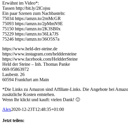
Erwähnt im Video*:
Tassen http://bit.ly/2lCojsu
Ein paar Szenen zum Nachbasteln:
75034 https://amzn.to/2rnMcGR
75093 https://amzn.to/2pMmN9E
75150 https://amzn.to/2K3SB0x
75229 https://amzn.to/36Lk7JS
75246 https://amzn.to/36O5S7a
https://www.held-der-steine.de
https://www.instagram.com/helddersteine
https://www.facebook.com/HeldderSteine
Held der Steine – Inh. Thomas Panke
069-95863972
Laubestr. 26
60594 Frankfurt am Main
*Die Links zu Amazon sind Affiliate-Links. Die Angebote bei Amazon 
zusätzliche Kosten entstehen.
Wenn Ihr klickt und kauft: vielen Dank! 🙂
Alex
2020-12-23T12:48:35+01:00
Jetzt teilen: