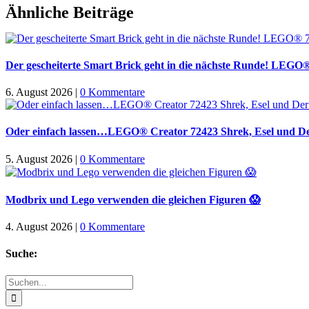
Facebook
X
WhatsApp
Pinterest
E-
Ähnliche Beiträge
Mail
Der gescheiterte Smart Brick geht in die nächste Runde! LEGO
6. August 2026
|
0 Kommentare
Oder einfach lassen…LEGO® Creator 72423 Shrek, Esel und Der
5. August 2026
|
0 Kommentare
Modbrix und Lego verwenden die gleichen Figuren 😱
4. August 2026
|
0 Kommentare
Suche:
Suche
nach: