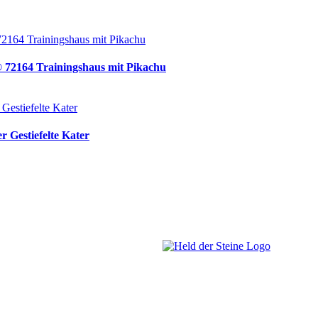
® 72164 Trainingshaus mit Pikachu
 Gestiefelte Kater
Welt, ich wünsche Euch viel Spaß
Besuch. Schaut Euch um und habt 
es wird wunderbar!