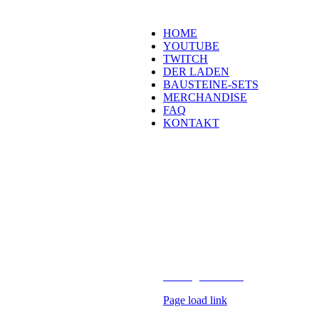
Navigation
HOME
YOUTUBE
TWITCH
DER LADEN
BAUSTEINE-SETS
MERCHANDISE
FAQ
KONTAKT
Kontakt
H
eld der Steine GmbH
Laubestraße 26
60594 Frankfurt
info@held-der-steine.de
Copyright 2026 Held der Steine |
AV Digital Media
Page load link