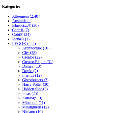
Kategorie:
Allgemein (2.407)
Ausini® (1)
Bluebrixx® (30)
Cada® (7)
Cobi® (34)
Idena® (1)
LEGO® (564)
Architecture (10)
City (38)
Creator (22)
Creator Expert (31)
Disney (13)
Duplo (2)
Friends (12)
Ghostbusters (3)
Harry Potter (30)
Hidden Side (3)
Ideas (25)
Kataloge (9)
Minecraft (11)
Minifiguren (12)
Ninjago (10)