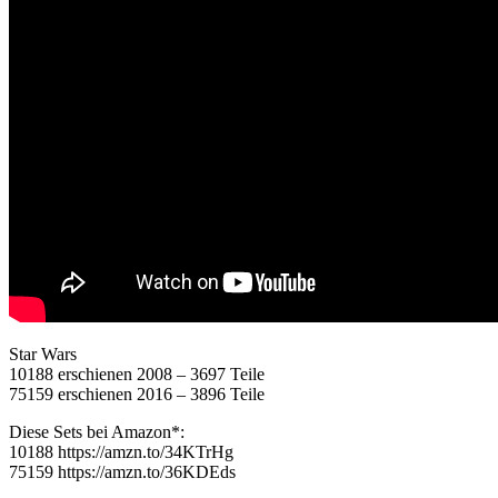
Star Wars
10188 erschienen 2008 – 3697 Teile
75159 erschienen 2016 – 3896 Teile
Diese Sets bei Amazon*:
10188 https://amzn.to/34KTrHg
75159 https://amzn.to/36KDEds