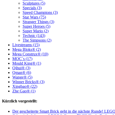
Sculptures (5)
Specials (3)
Speed Champions (3)
Star Wars (75)
Stranger Things (3)
Super Heroes (5)
Super Mario (2)
Technic (143)
The Simpsons (2)
Livestreams (15)
Mega Bloks® (2)
Mega Construx® (10)
MOC´s (17)
Mould King® (1)
Qihui® (3)
Qman® (6)
Wange® (5)
Winner Bricks® (3)
Xingbao® (22)
Zhe Gao® (1)
Kürzlich vorgestellt:
Der gescheiterte Smart Brick geht in die nächste Runde! LEG