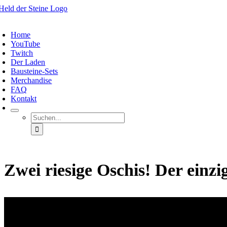
Zum
Inhalt
oggle
springen
avigation
Home
YouTube
Twitch
Der Laden
Bausteine-Sets
Merchandise
FAQ
Kontakt
Suche
nach:
Zwei riesige Oschis! Der einz