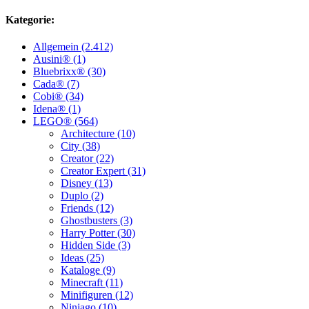
Kategorie:
Allgemein (2.412)
Ausini® (1)
Bluebrixx® (30)
Cada® (7)
Cobi® (34)
Idena® (1)
LEGO® (564)
Architecture (10)
City (38)
Creator (22)
Creator Expert (31)
Disney (13)
Duplo (2)
Friends (12)
Ghostbusters (3)
Harry Potter (30)
Hidden Side (3)
Ideas (25)
Kataloge (9)
Minecraft (11)
Minifiguren (12)
Ninjago (10)