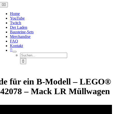
Zum
Toggle
Navigation
Inhalt
springen
Home
YouTube
Twitch
Der Laden
Bausteine-Sets
Merchandise
FAQ
Kontakt
Suche
nach:
de für ein B-Modell – LEGO®
 42078 – Mack LR Müllwagen