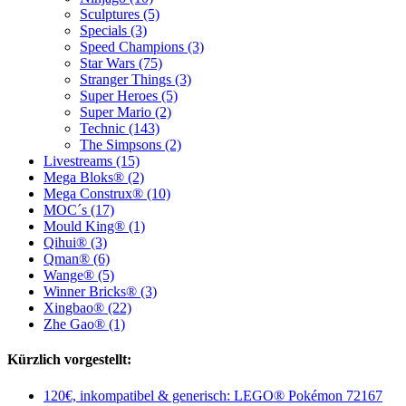
Sculptures (5)
Specials (3)
Speed Champions (3)
Star Wars (75)
Stranger Things (3)
Super Heroes (5)
Super Mario (2)
Technic (143)
The Simpsons (2)
Livestreams (15)
Mega Bloks® (2)
Mega Construx® (10)
MOC´s (17)
Mould King® (1)
Qihui® (3)
Qman® (6)
Wange® (5)
Winner Bricks® (3)
Xingbao® (22)
Zhe Gao® (1)
Kürzlich vorgestellt:
120€, inkompatibel & generisch: LEGO® Pokémon 72167