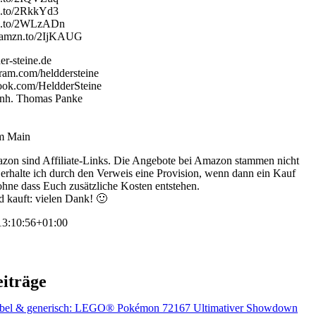
n.to/2RkkYd3
zn.to/2WLzADn
://amzn.to/2IjKAUG
er-steine.de
ram.com/helddersteine
ook.com/HeldderSteine
 Inh. Thomas Panke
am Main
zon sind Affiliate-Links. Die Angebote bei Amazon stammen nicht
s erhalte ich durch den Verweis eine Provision, wenn dann ein Kauf
 ohne dass Euch zusätzliche Kosten entstehen.
d kauft: vielen Dank! 🙂
3:10:56+01:00
eiträge