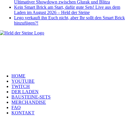
Ultimativer Showdown zwischen Glurak und Blitza
Kein Smart Brick am Start, dafür gute Sets! Live aus dem
Laden im August 2026 – Held der Steine
Lego verkauft ihn Euch nicht, aber Ihr sollt den Smart Brick
hinzufügen?!
Welt, ich wünsche Euch viel Spaß auf meiner Webseite und freue mich
über Euren Besuch. Schaut Euch um und habt viel Freude –
es wird wunderbar!
Navigation
HOME
YOUTUBE
TWITCH
DER LADEN
BAUSTEINE-SETS
MERCHANDISE
FAQ
KONTAKT
Kontakt