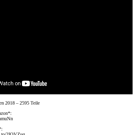
en 2018 – 2595 Teile
azon*:
2RhmuNn
*:
n.to/2IQVZuq