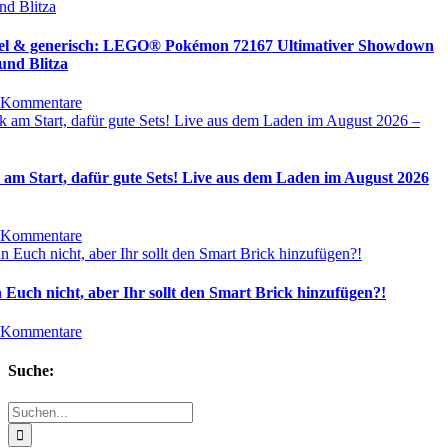
bel & generisch: LEGO® Pokémon 72167 Ultimativer Showdown
und Blitza
 Kommentare
 am Start, dafür gute Sets! Live aus dem Laden im August 2026
 Kommentare
 Euch nicht, aber Ihr sollt den Smart Brick hinzufügen?!
 Kommentare
Suche:
Suche
nach: