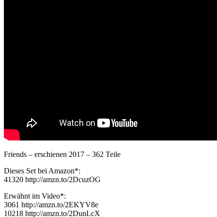
Friends – erschienen 2017 – 362 Teile
Dieses Set bei Amazon*:
41320 http://amzn.to/2DcuzOG
Erwähnt im Video*:
3061 http://amzn.to/2EKYV8e
10218 http://amzn.to/2DunLcX