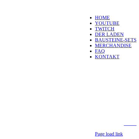
Navigation
HOME
YOUTUBE
TWITCH
DER LADEN
BAUSTEINE-SETS
MERCHANDISE
FAQ
KONTAKT
Kontakt
H
eld der Steine Gm
Laubestraße 26
60594 Frankfurt
info@held-der-steine.
Copyright 2026 Held d
Webdesign by
AV Dig
Page load link