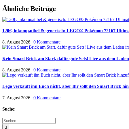
Facebook
X
WhatsApp
Pinterest
E-
Ähnliche Beiträge
Mail
120€, inkompatibel & generisch: LEGO® Pokémon 72167 Ultima
8. August 2026
|
0 Kommentare
Kein Smart Brick am Start, dafür gute Sets! Live aus dem Laden
8. August 2026
|
0 Kommentare
Lego verkauft ihn Euch nicht, aber Ihr sollt den Smart Brick hi
7. August 2026
|
0 Kommentare
Suche:
Suche
nach: