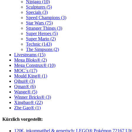
Ninjago (10)
Sculptures (5)
Specials (3)
Speed Champions (3)
Star Wars (75)
Stranger Things (3)
Super Heroes (5)
Super Mario (2)
Technic (143)
The Simpsons (2)
Livestreams (15)
Mega Bloks® (2)
Mega Construx® (10)
MOC´s (17)
Mould King® (1)
Qihui® (3)
Qman® (6)
Wange® (5)
Winner Bricks® (3)
Xingbao® (22)
Zhe Gao® (1)
Kürzlich vorgestellt:
120€, inkompatibel & generisch: LEGO® Pokémon 72167 Ulti