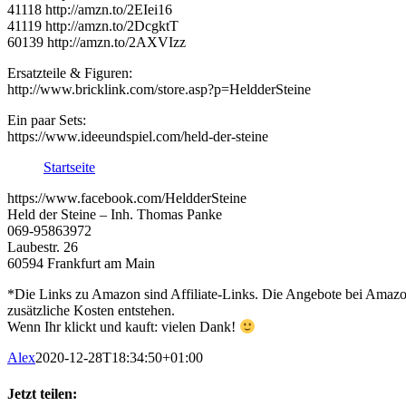
41118 http://amzn.to/2EIei16
41119 http://amzn.to/2DcgktT
60139 http://amzn.to/2AXVIzz
Ersatzteile & Figuren:
http://www.bricklink.com/store.asp?p=HeldderSteine
Ein paar Sets:
https://www.ideeundspiel.com/held-der-steine
Startseite
https://www.facebook.com/HeldderSteine
Held der Steine – Inh. Thomas Panke
069-95863972
Laubestr. 26
60594 Frankfurt am Main
*Die Links zu Amazon sind Affiliate-Links. Die Angebote bei Amazon 
zusätzliche Kosten entstehen.
Wenn Ihr klickt und kauft: vielen Dank!
Alex
2020-12-28T18:34:50+01:00
Jetzt teilen: