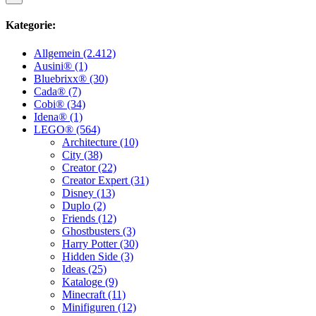
Kategorie:
Allgemein (2.412)
Ausini® (1)
Bluebrixx® (30)
Cada® (7)
Cobi® (34)
Idena® (1)
LEGO® (564)
Architecture (10)
City (38)
Creator (22)
Creator Expert (31)
Disney (13)
Duplo (2)
Friends (12)
Ghostbusters (3)
Harry Potter (30)
Hidden Side (3)
Ideas (25)
Kataloge (9)
Minecraft (11)
Minifiguren (12)