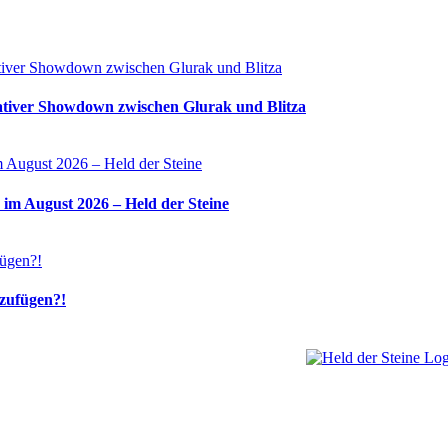
tiver Showdown zwischen Glurak und Blitza
 im August 2026 – Held der Steine
nzufügen?!
Welt, ich wünsche Euc
über Euren Besuch. S
es wird wunderbar!