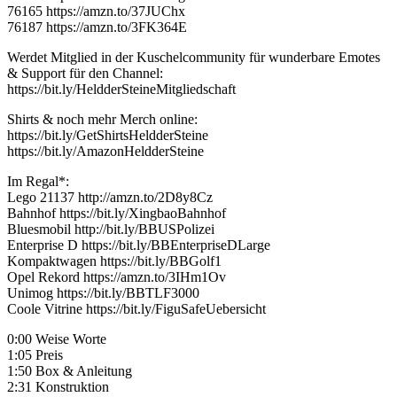
76165 https://amzn.to/37JUChx
76187 https://amzn.to/3FK364E
Werdet Mitglied in der Kuschelcommunity für wunderbare Emotes
& Support für den Channel:
https://bit.ly/HeldderSteineMitgliedschaft
Shirts & noch mehr Merch online:
https://bit.ly/GetShirtsHeldderSteine
https://bit.ly/AmazonHeldderSteine
Im Regal*:
Lego 21137 http://amzn.to/2D8y8Cz
Bahnhof https://bit.ly/XingbaoBahnhof
Bluesmobil http://bit.ly/BBUSPolizei
Enterprise D https://bit.ly/BBEnterpriseDLarge
Kompaktwagen https://bit.ly/BBGolf1
Opel Rekord https://amzn.to/3IHm1Ov
Unimog https://bit.ly/BBTLF3000
Coole Vitrine https://bit.ly/FiguSafeUebersicht
0:00 Weise Worte
1:05 Preis
1:50 Box & Anleitung
2:31 Konstruktion