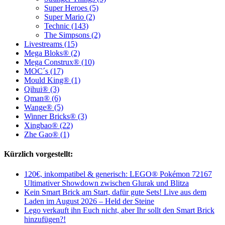
Super Heroes (5)
Super Mario (2)
Technic (143)
The Simpsons (2)
Livestreams (15)
Mega Bloks® (2)
Mega Construx® (10)
MOC´s (17)
Mould King® (1)
Qihui® (3)
Qman® (6)
Wange® (5)
Winner Bricks® (3)
Xingbao® (22)
Zhe Gao® (1)
Kürzlich vorgestellt:
120€, inkompatibel & generisch: LEGO® Pokémon 72167
Ultimativer Showdown zwischen Glurak und Blitza
Kein Smart Brick am Start, dafür gute Sets! Live aus dem
Laden im August 2026 – Held der Steine
Lego verkauft ihn Euch nicht, aber Ihr sollt den Smart Brick
hinzufügen?!