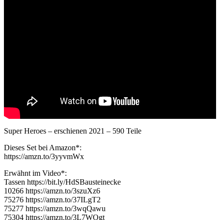
Super Heroes – erschienen 2021 – 590 Teile
Dieses Set bei Amazon*:
https://amzn.to/3yyvmWx
Erwähnt im Video*:
Tassen https://bit.ly/HdSBausteinecke
10266 https://amzn.to/3szuXz6
75276 https://amzn.to/37ILgT2
75277 https://amzn.to/3wqQawu
75304 https://amzn.to/3L7WOgt