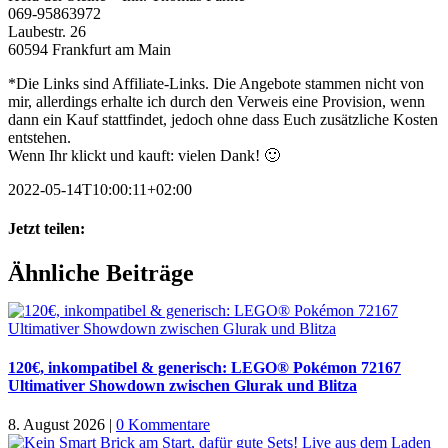
069-95863972
Laubestr. 26
60594 Frankfurt am Main
*Die Links sind Affiliate-Links. Die Angebote stammen nicht von
mir, allerdings erhalte ich durch den Verweis eine Provision, wenn
dann ein Kauf stattfindet, jedoch ohne dass Euch zusätzliche Kosten
entstehen.
Wenn Ihr klickt und kauft: vielen Dank! 🙂
2022-05-14T10:00:11+02:00
Jetzt teilen:
Facebook
X
WhatsApp
Pinterest
E-
Ähnliche Beiträge
Mail
120€, inkompatibel & generisch: LEGO® Pokémon 72167
Ultimativer Showdown zwischen Glurak und Blitza
8. August 2026
|
0 Kommentare