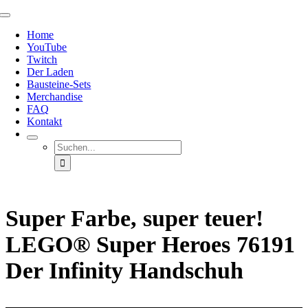
Zum
Toggle
Inhalt
Navigation
Home
springen
YouTube
Twitch
Der Laden
Bausteine-Sets
Merchandise
FAQ
Kontakt
Suche
nach:
Super Farbe, super teuer!
LEGO® Super Heroes 76191
Der Infinity Handschuh