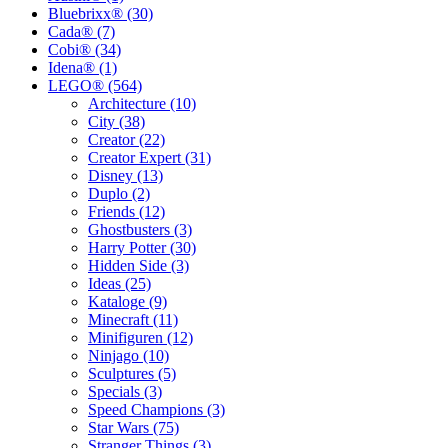
Bluebrixx® (30)
Cada® (7)
Cobi® (34)
Idena® (1)
LEGO® (564)
Architecture (10)
City (38)
Creator (22)
Creator Expert (31)
Disney (13)
Duplo (2)
Friends (12)
Ghostbusters (3)
Harry Potter (30)
Hidden Side (3)
Ideas (25)
Kataloge (9)
Minecraft (11)
Minifiguren (12)
Ninjago (10)
Sculptures (5)
Specials (3)
Speed Champions (3)
Star Wars (75)
Stranger Things (3)