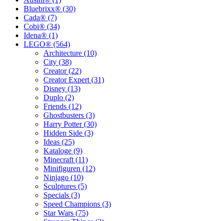
Bluebrixx® (30)
Cada® (7)
Cobi® (34)
Idena® (1)
LEGO® (564)
Architecture (10)
City (38)
Creator (22)
Creator Expert (31)
Disney (13)
Duplo (2)
Friends (12)
Ghostbusters (3)
Harry Potter (30)
Hidden Side (3)
Ideas (25)
Kataloge (9)
Minecraft (11)
Minifiguren (12)
Ninjago (10)
Sculptures (5)
Specials (3)
Speed Champions (3)
Star Wars (75)