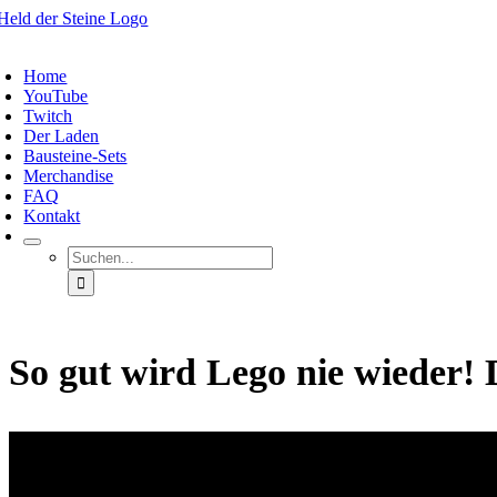
Zum
Inhalt
oggle
springen
avigation
Home
YouTube
Twitch
Der Laden
Bausteine-Sets
Merchandise
FAQ
Kontakt
Suche
nach:
So gut wird Lego nie wieder! 