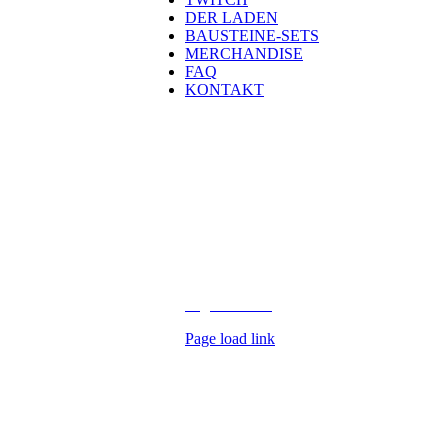
DER LADEN
BAUSTEINE-SETS
MERCHANDISE
FAQ
KONTAKT
Kontakt
H
eld der Steine GmbH
Laubestraße 26
60594 Frankfurt
info@held-der-steine.de
Copyright 2026 Held der Steine |
Impres
Digital Media
Page load link