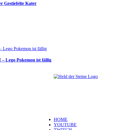
 Gestiefelte Kater
 – Lego Pokemon ist fällig
Welt, ich wünsche Euch viel Spaß auf me
Schaut Euch um und habt viel Freude –
es wird wunderbar!
Navigation
HOME
YOUTUBE
TWITCH