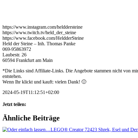
https://www.instagram.com/helddersteine
https://www.twitch.tv/held_der_steine
https://www.facebook.com/HeldderSteine
Held der Steine – Inh. Thomas Panke
069-95863972
Laubestr. 26
60594 Frankfurt am Main
*Die Links sind Affiliate-Links. Die Angebote stammen nicht von mir,
entstehen.
Wenn Ihr klickt und kauft: vielen Dank! 🙂
2024-05-19T11:12:51+02:00
Jetzt teilen:
Facebook
X
WhatsApp
Pinterest
E-
Ähnliche Beiträge
Mail