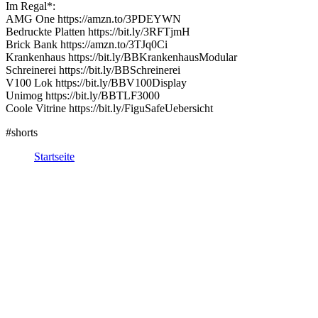
Im Regal*:
AMG One https://amzn.to/3PDEYWN
Bedruckte Platten https://bit.ly/3RFTjmH
Brick Bank https://amzn.to/3TJq0Ci
Krankenhaus https://bit.ly/BBKrankenhausModular
Schreinerei https://bit.ly/BBSchreinerei
V100 Lok https://bit.ly/BBV100Display
Unimog https://bit.ly/BBTLF3000
Coole Vitrine https://bit.ly/FiguSafeUebersicht
#shorts
Startseite