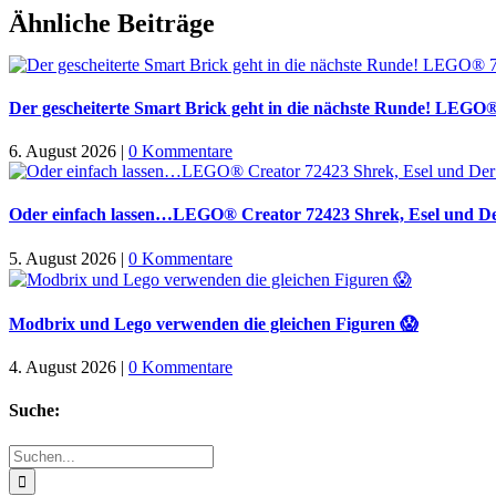
Facebook
X
WhatsApp
Pinterest
E-
Ähnliche Beiträge
Mail
Der gescheiterte Smart Brick geht in die nächste Runde! LEGO
6. August 2026
|
0 Kommentare
Oder einfach lassen…LEGO® Creator 72423 Shrek, Esel und Der
5. August 2026
|
0 Kommentare
Modbrix und Lego verwenden die gleichen Figuren 😱
4. August 2026
|
0 Kommentare
Suche:
Suche
nach: