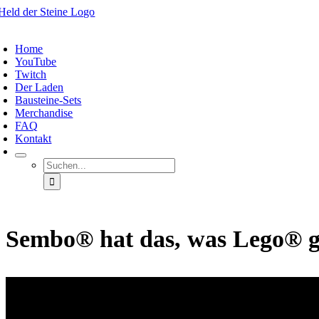
Zum
Inhalt
oggle
springen
avigation
Home
YouTube
Twitch
Der Laden
Bausteine-Sets
Merchandise
FAQ
Kontakt
Suche
nach:
Sembo® hat das, was Lego® ger