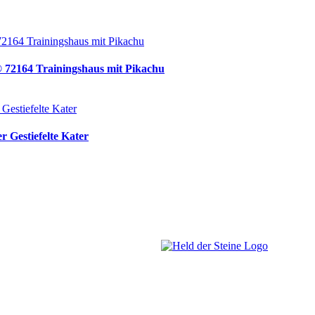
® 72164 Trainingshaus mit Pikachu
 Gestiefelte Kater
Welt, ich wünsche Euch viel Spaß
Besuch. Schaut Euch um und habt 
es wird wunderbar!