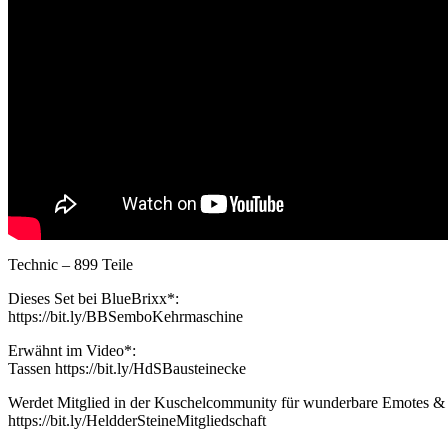
Technic – 899 Teile
Dieses Set bei BlueBrixx*:
https://bit.ly/BBSemboKehrmaschine
Erwähnt im Video*:
Tassen https://bit.ly/HdSBausteinecke
Werdet Mitglied in der Kuschelcommunity für wunderbare Emotes & 
https://bit.ly/HeldderSteineMitgliedschaft