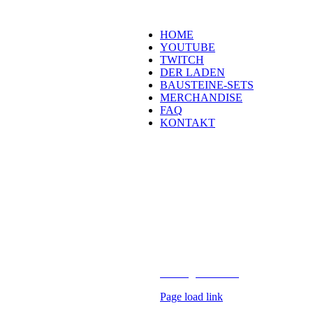
Navigation
HOME
YOUTUBE
TWITCH
DER LADEN
BAUSTEINE-SETS
MERCHANDISE
FAQ
KONTAKT
Kontakt
H
eld der Steine GmbH
Laubestraße 26
60594 Frankfurt
info@held-der-steine.de
Copyright 2026 Held der Steine |
AV Digital Media
Page load link