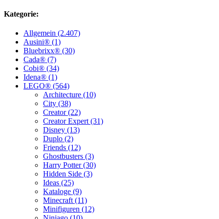
Kategorie:
Allgemein (2.407)
Ausini® (1)
Bluebrixx® (30)
Cada® (7)
Cobi® (34)
Idena® (1)
LEGO® (564)
Architecture (10)
City (38)
Creator (22)
Creator Expert (31)
Disney (13)
Duplo (2)
Friends (12)
Ghostbusters (3)
Harry Potter (30)
Hidden Side (3)
Ideas (25)
Kataloge (9)
Minecraft (11)
Minifiguren (12)
Ninjago (10)