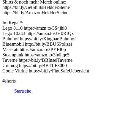
Shirts & noch mehr Merch online:
https://bit.ly/GetShirtsHeldderSteine
https://bit.ly/AmazonHeldderSteine
Im Regal*:
Lego 8110 https://amzn.to/3S4jhi8
Lego 10243 https://amzn.to/3H0RfQx
Bahnhof https://bit.ly/XingbaoBahnhof
Bluesmobil http://bit.ly/BBUSPolizei
Maserati https://amzn.to/3PYEf0p
Steampunk https://amzn.to/3hdhqe5
Taverne https://bit.ly/BBInselTaverne
Unimog https://bit.ly/BBTLF3000
Coole Vitrine https://bit.ly/FiguSafeUebersicht
#shorts
Startseite