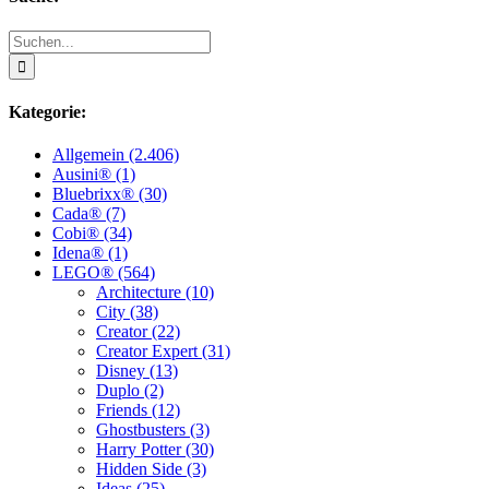
Suche
nach:
Kategorie:
Allgemein (2.406)
Ausini® (1)
Bluebrixx® (30)
Cada® (7)
Cobi® (34)
Idena® (1)
LEGO® (564)
Architecture (10)
City (38)
Creator (22)
Creator Expert (31)
Disney (13)
Duplo (2)
Friends (12)
Ghostbusters (3)
Harry Potter (30)
Hidden Side (3)
Ideas (25)