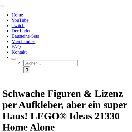
Zum
Toggle
Inhalt
Navigation
Home
springen
YouTube
Twitch
Der Laden
Bausteine-Sets
Merchandise
FAQ
Kontakt
Suche
nach:
Schwache Figuren & Lizenz
per Aufkleber, aber ein super
Haus! LEGO® Ideas 21330
Home Alone