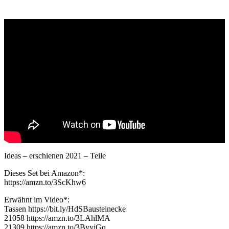
Ideas – erschienen 2021 – Teile
Dieses Set bei Amazon*:
https://amzn.to/3ScKhw6
Erwähnt im Video*:
Tassen https://bit.ly/HdSBausteinecke
21058 https://amzn.to/3LAhlMA
21309 https://amzn.to/3ByyjGq