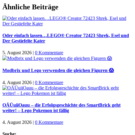
Facebook
X
WhatsApp
Pinterest
E-
Ähnliche Beiträge
Mail
Oder einfach lassen…LEGO® Creator 72423 Shrek, Esel und
Der Gestiefelte Kater
5. August 2026
|
0 Kommentare
Modbrix und Lego verwenden die gleichen Figuren 😱
4. August 2026
|
0 Kommentare
OÄÜuiiOauu – die Erfolgsgeschichte des SmartBrick geht
weiter! – Lego Pokemon ist fällig
4. August 2026
|
0 Kommentare
Suche: