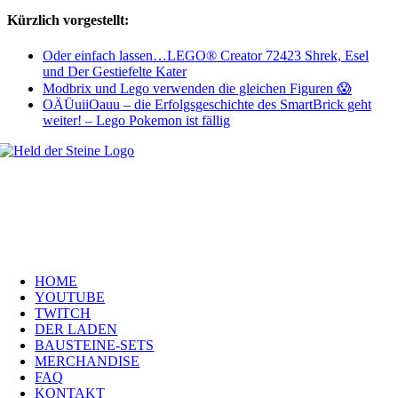
Kürzlich vorgestellt:
Oder einfach lassen…LEGO® Creator 72423 Shrek, Esel
und Der Gestiefelte Kater
Modbrix und Lego verwenden die gleichen Figuren 😱
OÄÜuiiOauu – die Erfolgsgeschichte des SmartBrick geht
weiter! – Lego Pokemon ist fällig
Welt, ich wünsche Euch viel Spaß auf meiner Webseite und freue mich
über Euren Besuch. Schaut Euch um und habt viel Freude –
es wird wunderbar!
Navigation
HOME
YOUTUBE
TWITCH
DER LADEN
BAUSTEINE-SETS
MERCHANDISE
FAQ
KONTAKT