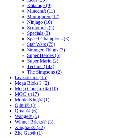
Kataloge (9)
Minecraft (11)
Minifiguren (12)
Ninjago (10)
Sculptures (5)
Specials (3)
Speed Champions (3)
Star Wars (75)
Stranger Things (3)
Super Heroes (5)
Super Mario (2)
Technic (143)
The Simpsons (2)
Livestreams (15)
Mega Bloks® (2)
Mega Construx® (10)
MOC´s (17)
Mould King® (1)
Qihui® (3)
Qman® (6)
Wange® (5)
Winner Bricks® (3)
Xingbao® (22)
Zhe Gao® (1)