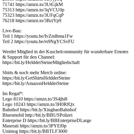
71741 https://amzn.to/3UtGjkM
75313 https://amzn.to/3qVCU0p
75323 https://amzn.to/3UFqCqP
76218 https://amzn.to/3BziYp9
Live-Bau:
Teil 1 https://youtu.be/IvZmlhma1Fw
Teil 2 https://youtu.be/rs9NgYCSvFU
Werdet Mitglied in der Kuschelcommunity für wunderbare Emotes
& Support für den Channel:
https://bit.ly/HeldderSteineMitgliedschaft
Shirts & noch mehr Merch online:
https://bit.ly/GetShirtsHeldderSteine
https://bit.ly/AmazonHeldderSteine
Im Regal*:
Lego 8110 https://amzn.to/3S4jhi8
Lego 10243 https://amzn.to/3H0RfQx
Bahnhof https://bit.ly/XingbaoBahnhof
Bluesmobil http://bit.ly/BBUSPolizei
Enterprise D https://bit.ly/BBEnterpriseDLarge
Maserati https://amzn.to/3PYEf0p
Unimog https://bit.ly/BBTLF3000