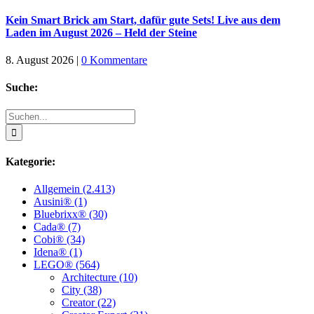
Kein Smart Brick am Start, dafür gute Sets! Live aus dem
Laden im August 2026 – Held der Steine
8. August 2026
|
0 Kommentare
Suche:
Suche
nach:
Kategorie:
Allgemein (2.413)
Ausini® (1)
Bluebrixx® (30)
Cada® (7)
Cobi® (34)
Idena® (1)
LEGO® (564)
Architecture (10)
City (38)
Creator (22)