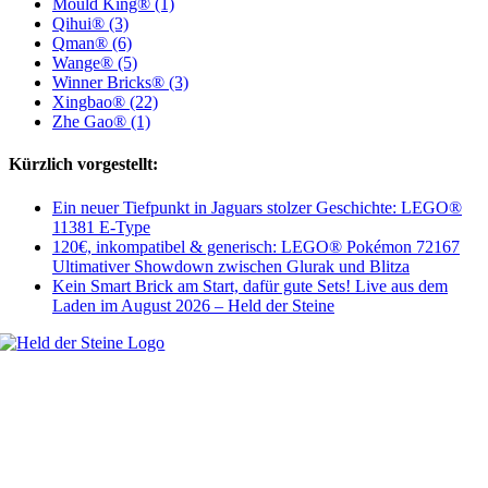
Mould King® (1)
Qihui® (3)
Qman® (6)
Wange® (5)
Winner Bricks® (3)
Xingbao® (22)
Zhe Gao® (1)
Kürzlich vorgestellt:
Ein neuer Tiefpunkt in Jaguars stolzer Geschichte: LEGO®
11381 E-Type
120€, inkompatibel & generisch: LEGO® Pokémon 72167
Ultimativer Showdown zwischen Glurak und Blitza
Kein Smart Brick am Start, dafür gute Sets! Live aus dem
Laden im August 2026 – Held der Steine
Welt, ich wünsche Euch viel Spaß auf meiner Webseite und freue mich
über Euren Besuch. Schaut Euch um und habt viel Freude –
es wird wunderbar!
Navigation