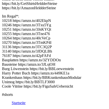
https://bit.ly/GetShirtsHeldderSteine
https://bit.ly/AmazonHeldderSteine
Im Regal*:
10218 https://amzn.to/402EkpN
10246 https://amzn.to/3Txu5Yg
10251 https://amzn.to/3JnKYQt
10255 https://amzn.to/3Tne476
10264 https://amzn.to/40cVeCp
10270 https://amzn.to/3TmKP4l
31136 https://amzn.to/3TC3Q2P
31140 https://amzn.to/3JDQLBh
76187 https://amzn.to/42pFAFd
Bauplatten https://amzn.to/3ZYDDOn
Bausteine https://amzn.to/3JLsjOH
Burg Löwenstein https://bit.ly/BBLoewenstein
Harry Potter Buch https://amzn.to/449KE1a
Krankenhaus https://bit.ly/BBKrankenhausModular
Unimog https://bit.ly/BBTLF3000
Coole Vitrine https://bit.ly/FiguSafeUebersicht
#shorts
Startseite