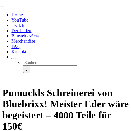
Zum
Toggle
Inhalt
Navigation
Home
springen
YouTube
Twitch
Der Laden
Bausteine-Sets
Merchandise
FAQ
Kontakt
Suche
nach:
Pumuckls Schreinerei von
Bluebrixx! Meister Eder wäre
begeistert – 4000 Teile für
150€