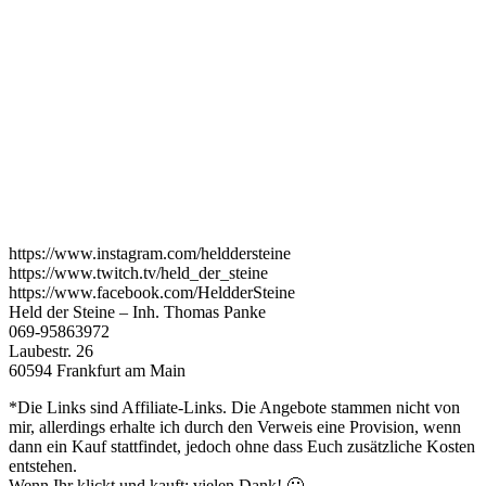
https://www.instagram.com/helddersteine
https://www.twitch.tv/held_der_steine
https://www.facebook.com/HeldderSteine
Held der Steine – Inh. Thomas Panke
069-95863972
Laubestr. 26
60594 Frankfurt am Main
*Die Links sind Affiliate-Links. Die Angebote stammen nicht von
mir, allerdings erhalte ich durch den Verweis eine Provision, wenn
dann ein Kauf stattfindet, jedoch ohne dass Euch zusätzliche Kosten
entstehen.
Wenn Ihr klickt und kauft: vielen Dank! 🙂