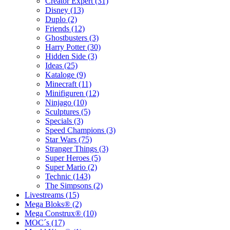
Creator Expert (31)
Disney (13)
Duplo (2)
Friends (12)
Ghostbusters (3)
Harry Potter (30)
Hidden Side (3)
Ideas (25)
Kataloge (9)
Minecraft (11)
Minifiguren (12)
Ninjago (10)
Sculptures (5)
Specials (3)
Speed Champions (3)
Star Wars (75)
Stranger Things (3)
Super Heroes (5)
Super Mario (2)
Technic (143)
The Simpsons (2)
Livestreams (15)
Mega Bloks® (2)
Mega Construx® (10)
MOC´s (17)