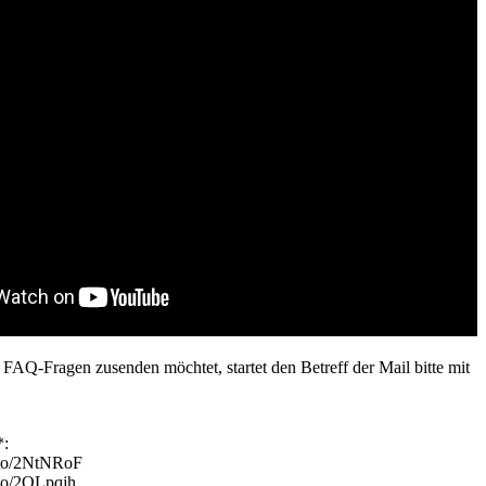
 FAQ-Fragen zusenden möchtet, startet den Betreff der Mail bitte mit
*:
.to/2NtNRoF
.to/2OLpqjh