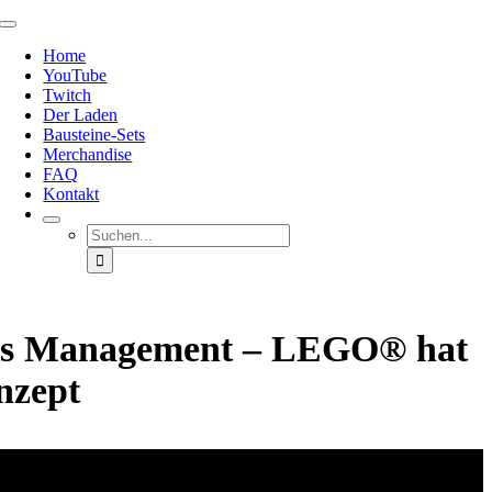
Zum
Toggle
Inhalt
Navigation
Home
springen
YouTube
Twitch
Der Laden
Bausteine-Sets
Merchandise
FAQ
Kontakt
Suche
nach:
es Management – LEGO® hat
nzept