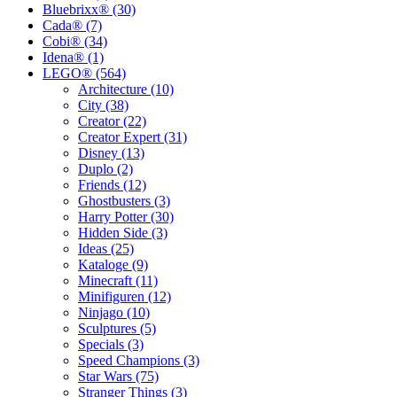
Bluebrixx® (30)
Cada® (7)
Cobi® (34)
Idena® (1)
LEGO® (564)
Architecture (10)
City (38)
Creator (22)
Creator Expert (31)
Disney (13)
Duplo (2)
Friends (12)
Ghostbusters (3)
Harry Potter (30)
Hidden Side (3)
Ideas (25)
Kataloge (9)
Minecraft (11)
Minifiguren (12)
Ninjago (10)
Sculptures (5)
Specials (3)
Speed Champions (3)
Star Wars (75)
Stranger Things (3)