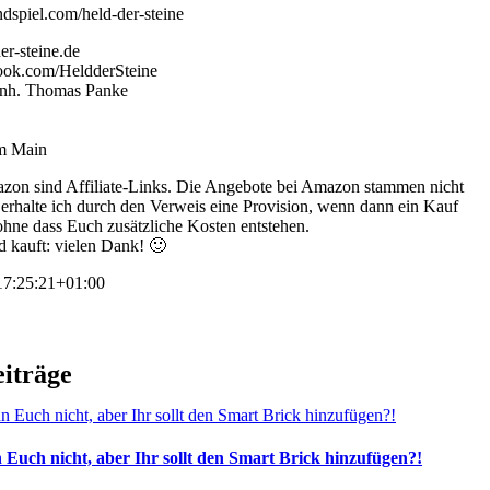
dspiel.com/held-der-steine
er-steine.de
ook.com/HeldderSteine
 Inh. Thomas Panke
am Main
zon sind Affiliate-Links. Die Angebote bei Amazon stammen nicht
s erhalte ich durch den Verweis eine Provision, wenn dann ein Kauf
 ohne dass Euch zusätzliche Kosten entstehen.
d kauft: vielen Dank! 🙂
7:25:21+01:00
eiträge
 Euch nicht, aber Ihr sollt den Smart Brick hinzufügen?!