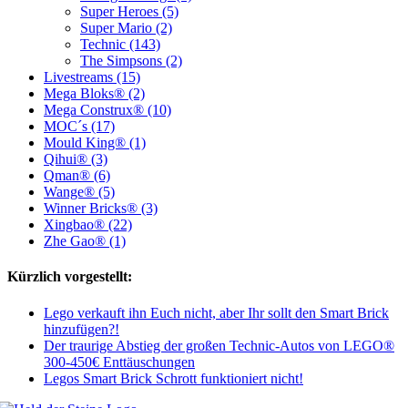
Super Heroes (5)
Super Mario (2)
Technic (143)
The Simpsons (2)
Livestreams (15)
Mega Bloks® (2)
Mega Construx® (10)
MOC´s (17)
Mould King® (1)
Qihui® (3)
Qman® (6)
Wange® (5)
Winner Bricks® (3)
Xingbao® (22)
Zhe Gao® (1)
Kürzlich vorgestellt:
Lego verkauft ihn Euch nicht, aber Ihr sollt den Smart Brick
hinzufügen?!
Der traurige Abstieg der großen Technic-Autos von LEGO®
300-450€ Enttäuschungen
Legos Smart Brick Schrott funktioniert nicht!