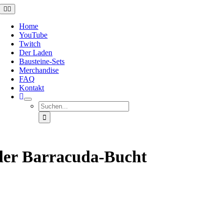
Zum
Toggle
Navigation
Inhalt
springen
Home
YouTube
Twitch
Der Laden
Bausteine-Sets
Merchandise
FAQ
Kontakt
Suche
nach:
 der Barracuda-Bucht