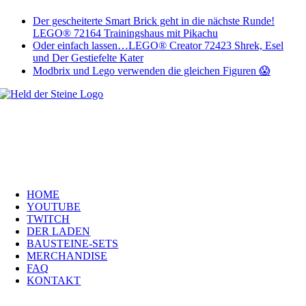
Der gescheiterte Smart Brick geht in die nächste Runde!
LEGO® 72164 Trainingshaus mit Pikachu
Oder einfach lassen…LEGO® Creator 72423 Shrek, Esel
und Der Gestiefelte Kater
Modbrix und Lego verwenden die gleichen Figuren 😱
Welt, ich wünsche Euch viel Spaß auf meiner Webseite und freue mich
über Euren Besuch. Schaut Euch um und habt viel Freude –
es wird wunderbar!
Navigation
HOME
YOUTUBE
TWITCH
DER LADEN
BAUSTEINE-SETS
MERCHANDISE
FAQ
KONTAKT