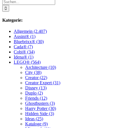
Suche
nach:
Kategorie:
Allgemein (2.407)
Ausini® (1)
Bluebrixx® (30)
Cada® (7)
Cobi® (34)
Idena® (1)
LEGO® (564)
Architecture (10)
City (38)
Creator (22)
Creator Expert (31)
Disney (13)
Duplo (2)
Friends (12)
Ghostbusters (3)
Harry Potter (30)
Hidden Side (3)
Ideas (25)
Kataloge (9)