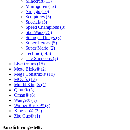
Minecraft (11)
Minifiguren (12)
Ninjago (10)
Sculptures (5)
Specials (3)
Speed Champions (3)
Star Wars (75)
Stranger Things (3)
Super Heroes (5)
Super Mario (2)
Technic (143)
The Simpsons (2)
Livestreams (15)
Mega Bloks® (2)
Mega Construx® (10)
MOC´s (17)
Mould King® (1)
Qihui® (3)
Qman® (6)
Wange® (5)
Winner Bricks® (3)
Xingbao® (22)
Zhe Gao® (1)
Kürzlich vorgestellt: