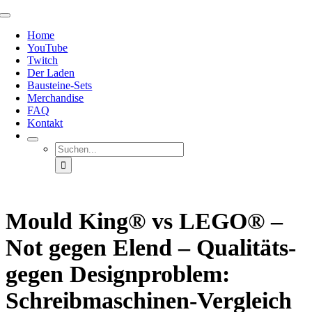
Zum
Toggle
Inhalt
Navigation
Home
springen
YouTube
Twitch
Der Laden
Bausteine-Sets
Merchandise
FAQ
Kontakt
Suche
nach:
Mould King® vs LEGO® –
Not gegen Elend – Qualitäts-
gegen Designproblem:
Schreibmaschinen-Vergleich