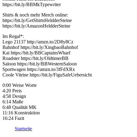
https://bit.ly/BBMkTypewriter
Shirts & noch mehr Merch online:
https://bit.ly/GetShirtsHeldderSteine
https://bit.ly/AmazonHeldderSteine
Im Regal*:
Lego 21137 http://amzn.to/2D8y8Cz
Bahnhof https://bit.ly/XingbaoBahnhof
Kai https://bit.ly/BBCaptainsWharf
Roadster https://bit.ly/OldtimerBB
Saloon https://bit.ly/BBWesternSaloon
Sportwagen https://amzn.to/3fFdXRx
Coole Vitrine https://bit.ly/FiguSafeUebersicht
0:00 Weise Worte
4:20 Preis
4:58 Design
6:14 Maße
6:48 Qualität MK
11:16 Konstruktion
16:24 Fazit
Startseite