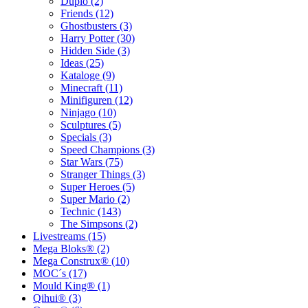
Duplo (2)
Friends (12)
Ghostbusters (3)
Harry Potter (30)
Hidden Side (3)
Ideas (25)
Kataloge (9)
Minecraft (11)
Minifiguren (12)
Ninjago (10)
Sculptures (5)
Specials (3)
Speed Champions (3)
Star Wars (75)
Stranger Things (3)
Super Heroes (5)
Super Mario (2)
Technic (143)
The Simpsons (2)
Livestreams (15)
Mega Bloks® (2)
Mega Construx® (10)
MOC´s (17)
Mould King® (1)
Qihui® (3)