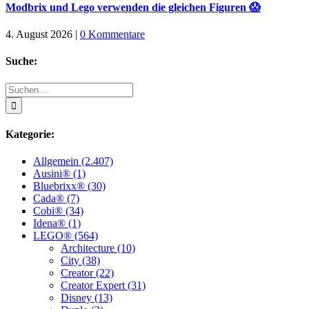
Modbrix und Lego verwenden die gleichen Figuren 😱
4. August 2026
|
0 Kommentare
Suche:
Suche
nach:
Kategorie:
Allgemein (2.407)
Ausini® (1)
Bluebrixx® (30)
Cada® (7)
Cobi® (34)
Idena® (1)
LEGO® (564)
Architecture (10)
City (38)
Creator (22)
Creator Expert (31)
Disney (13)