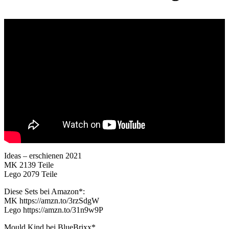
Ideas – erschienen 2021
MK 2139 Teile
Lego 2079 Teile
Diese Sets bei Amazon*:
MK https://amzn.to/3rzSdgW
Lego https://amzn.to/31n9w9P
Mould Kind bei BlueBrixx*