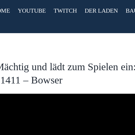
OME
YOUTUBE
TWITCH
DER LADEN
BA
ächtig und lädt zum Spielen e
1411 – Bowser