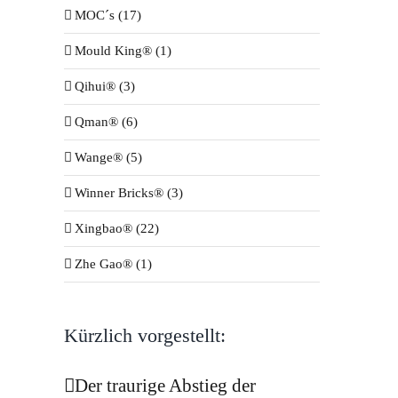
MOC´s (17)
Mould King® (1)
Qihui® (3)
Qman® (6)
Wange® (5)
Winner Bricks® (3)
Xingbao® (22)
Zhe Gao® (1)
Kürzlich vorgestellt:
Der traurige Abstieg der