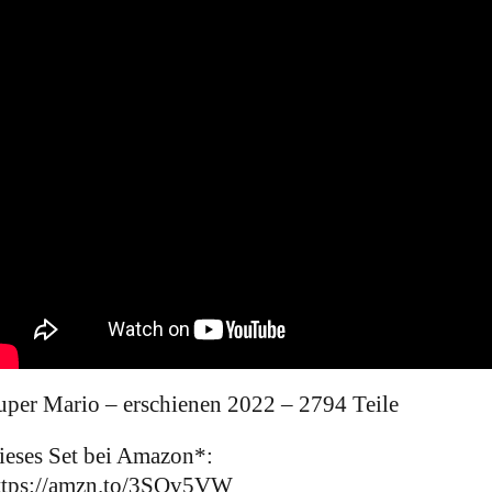
uper Mario – erschienen 2022 – 2794 Teile
ieses Set bei Amazon*:
ttps://amzn.to/3SQv5VW