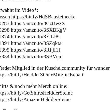
rwähnt im Video*:
assen https://bit.ly/HdSBausteinecke
0283 https://amzn.to/3CzHwzX
0298 https://amzn.to/3SXBKgV
1374 https://amzn.to/3EiLI8t
1391 https://amzn.to/3SZqkta
1395 https://amzn.to/3RFjI1I
5334 https://amzn.to/3SBVcjq
erdet Mitglied in der Kuschelcommunity für wunder
ttps://bit.ly/HeldderSteineMitgliedschaft
hirts & noch mehr Merch online:
ttps://bit.ly/GetShirtsHeldderSteine
ttps://bit.ly/AmazonHeldderSteine