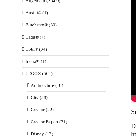
Allgemein (2.409)
Ausini® (1)
Bluebrixx® (30)
Cada® (7)
Cobi® (34)
Idena® (1)
LEGO® (564)
Architecture (10)
City (38)
Creator (22)
S
Creator Expert (31)
D
h
Disney (13)