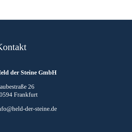
Kontakt
H
eld der Steine GmbH
aubestraße 26
0594 Frankfurt
nfo@held-der-steine.de