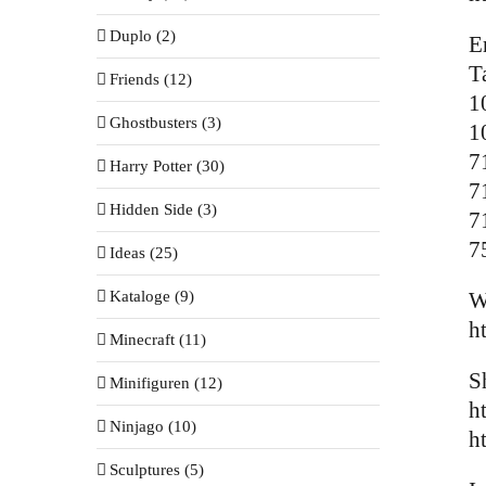
Duplo (2)
E
T
Friends (12)
1
Ghostbusters (3)
1
7
Harry Potter (30)
7
Hidden Side (3)
7
7
Ideas (25)
Kataloge (9)
W
h
Minecraft (11)
S
Minifiguren (12)
h
Ninjago (10)
h
Sculptures (5)