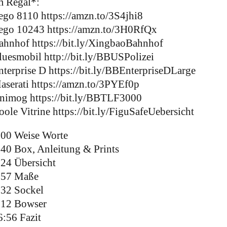
m Regal*:
ego 8110 https://amzn.to/3S4jhi8
ego 10243 https://amzn.to/3H0RfQx
ahnhof https://bit.ly/XingbaoBahnhof
luesmobil http://bit.ly/BBUSPolizei
nterprise D https://bit.ly/BBEnterpriseDLarge
aserati https://amzn.to/3PYEf0p
nimog https://bit.ly/BBTLF3000
oole Vitrine https://bit.ly/FiguSafeUebersicht
:00 Weise Worte
:40 Box, Anleitung & Prints
:24 Übersicht
:57 Maße
:32 Sockel
:12 Bowser
6:56 Fazit