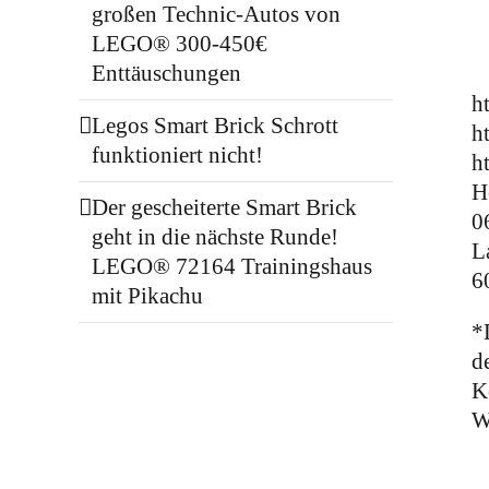
großen Technic-Autos von
LEGO® 300-450€
Enttäuschungen
h
Legos Smart Brick Schrott
h
funktioniert nicht!
h
H
Der gescheiterte Smart Brick
0
geht in die nächste Runde!
L
LEGO® 72164 Trainingshaus
6
mit Pikachu
*
d
K
W