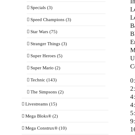
I
Specials (3)
L
L
Speed Champions (3)
B
Star Wars (75)
B
E
Stranger Things (3)
M
Super Heroes (5)
U
C
Super Mario (2)
0
Technic (143)
2
The Simpsons (2)
4
4
Livestreams (15)
5
Mega Bloks® (2)
9
Mega Construx® (10)
1