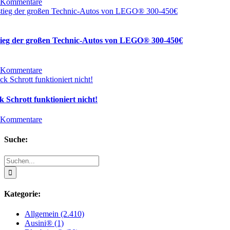
 Kommentare
tieg der großen Technic-Autos von LEGO® 300-450€
 Kommentare
 Schrott funktioniert nicht!
 Kommentare
Suche:
Suche
nach:
Kategorie:
Allgemein (2.410)
Ausini® (1)