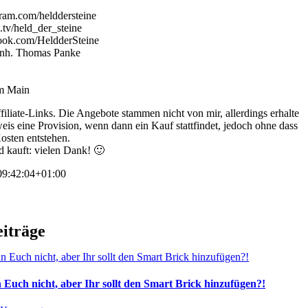
ram.com/helddersteine
.tv/held_der_steine
ook.com/HeldderSteine
 Inh. Thomas Panke
am Main
filiate-Links. Die Angebote stammen nicht von mir, allerdings erhalte
eis eine Provision, wenn dann ein Kauf stattfindet, jedoch ohne dass
osten entstehen.
d kauft: vielen Dank! 🙂
9:42:04+01:00
eiträge
 Euch nicht, aber Ihr sollt den Smart Brick hinzufügen?!