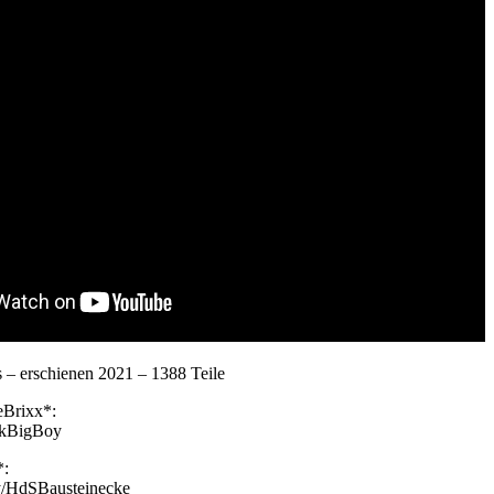
 – erschienen 2021 – 1388 Teile
eBrixx*:
LokBigBoy
*:
.ly/HdSBausteinecke