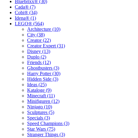
Bluebrixx® (30)
Cada® (7)
Cobi® (34)
Idena® (1)
LEGO® (564)
Architecture (10)
City (38)
Creator (22)
Creator Expert (31)
Disney (13)
Duplo (2)
Friends (12)
Ghostbusters (3)
Harry Potter (30)
Hidden Side (3)
Ideas (25)
Kataloge (9)
Minecraft (11)
Minifiguren (12)
Ninjago (10)
Sculptures (5)
Specials (3)
Speed Champions (3)
Star Wars (75)
Stranger Things (3)