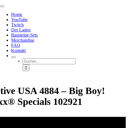
Zum
Toggle
Inhalt
Navigation
Home
springen
YouTube
Twitch
Der Laden
Bausteine-Sets
Merchandise
FAQ
Kontakt
Suche
nach:
ive USA 4884 – Big Boy!
xx® Specials 102921