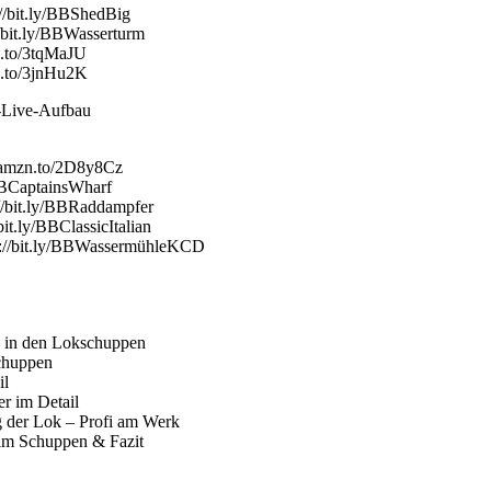
//bit.ly/BBShedBig
/bit.ly/BBWasserturm
n.to/3tqMaJU
n.to/3jnHu2K
ch-Live-Aufbau
/amzn.to/2D8y8Cz
/BBCaptainsWharf
//bit.ly/BBRaddampfer
it.ly/BBClassicItalian
s://bit.ly/BBWassermühleKCD
 in den Lokschuppen
chuppen
il
r im Detail
g der Lok – Profi am Werk
im Schuppen & Fazit