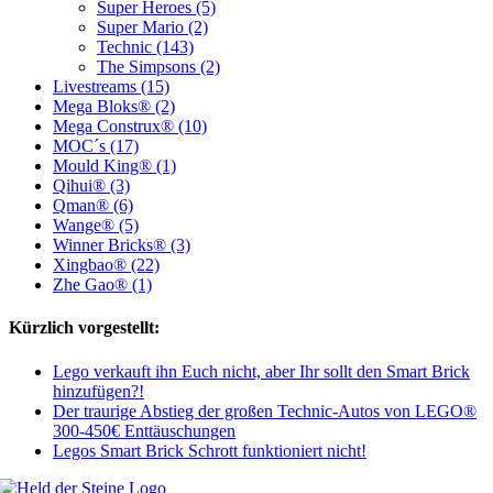
Super Heroes (5)
Super Mario (2)
Technic (143)
The Simpsons (2)
Livestreams (15)
Mega Bloks® (2)
Mega Construx® (10)
MOC´s (17)
Mould King® (1)
Qihui® (3)
Qman® (6)
Wange® (5)
Winner Bricks® (3)
Xingbao® (22)
Zhe Gao® (1)
Kürzlich vorgestellt:
Lego verkauft ihn Euch nicht, aber Ihr sollt den Smart Brick
hinzufügen?!
Der traurige Abstieg der großen Technic-Autos von LEGO®
300-450€ Enttäuschungen
Legos Smart Brick Schrott funktioniert nicht!