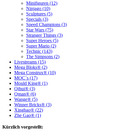
Minifiguren (12)
Ninjago (10)
Sculptures (5)
Specials (3)
Speed Champions (3)
Star Wars (75)
Stranger Things (3)
Super Heroes (5)
Super Mario (2)
Technic (143)
The Simpsons (2)
Livestreams (15)
Mega Bloks® (2)
Mega Construx® (10)
MOC´s (17)
Mould King® (1)
Qihui® (3)
Qman® (6)
Wange® (5)
Winner Bricks® (3)
Xingbao® (22)
Zhe Gao® (1)
Kürzlich vorgestellt: