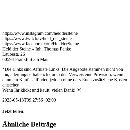
https://www.instagram.com/helddersteine
https://www.twitch.tv/held_der_steine
https://www.facebook.com/HeldderSteine
Held der Steine – Inh. Thomas Panke
Laubestr. 26
60594 Frankfurt am Main
*Die Links sind Affiliate-Links. Die Angebote stammen nicht von
mir, allerdings erhalte ich durch den Verweis eine Provision, wenn
dann ein Kauf stattfindet, jedoch ohne dass Euch zusätzliche Kosten
entstehen.
Wenn Ihr klickt und kauft: vielen Dank! 🙂
2023-05-13T09:27:56+02:00
Jetzt teilen:
Facebook
X
WhatsApp
Pinterest
E-
Ähnliche Beiträge
Mail