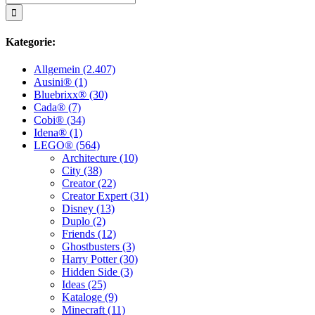
nach:
Kategorie:
Allgemein (2.407)
Ausini® (1)
Bluebrixx® (30)
Cada® (7)
Cobi® (34)
Idena® (1)
LEGO® (564)
Architecture (10)
City (38)
Creator (22)
Creator Expert (31)
Disney (13)
Duplo (2)
Friends (12)
Ghostbusters (3)
Harry Potter (30)
Hidden Side (3)
Ideas (25)
Kataloge (9)
Minecraft (11)