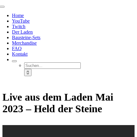
Zum
Toggle
Inhalt
Navigation
Home
springen
YouTube
Twitch
Der Laden
Bausteine-Sets
Merchandise
FAQ
Kontakt
Suche
nach:
Live aus dem Laden Mai
2023 – Held der Steine