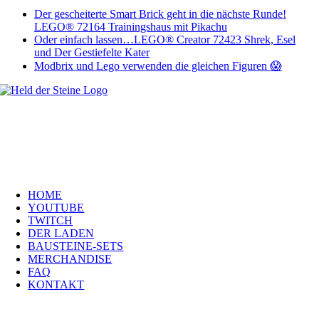
Der gescheiterte Smart Brick geht in die nächste Runde!
LEGO® 72164 Trainingshaus mit Pikachu
Oder einfach lassen…LEGO® Creator 72423 Shrek, Esel
und Der Gestiefelte Kater
Modbrix und Lego verwenden die gleichen Figuren 😱
Welt, ich wünsche Euch viel Spaß auf meiner Webseite und freue mich
über Euren Besuch. Schaut Euch um und habt viel Freude –
es wird wunderbar!
Navigation
HOME
YOUTUBE
TWITCH
DER LADEN
BAUSTEINE-SETS
MERCHANDISE
FAQ
KONTAKT
Kontakt