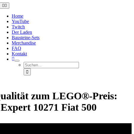
Zum
Toggle
Navigation
Inhalt
springen
Home
YouTube
Twitch
Der Laden
Bausteine-Sets
Merchandise
FAQ
Kontakt
Suche
nach:
ualität zum LEGO®-Preis:
 Expert 10271 Fiat 500