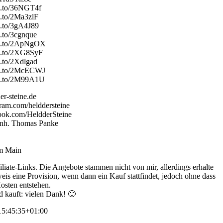
n.to/36NGT4f
n.to/2Ma3zlF
n.to/3gA4J89
n.to/3cgnque
zn.to/2ApNgOX
zn.to/2XG8SyF
n.to/2Xdlgad
zn.to/2McECWJ
zn.to/2M99A1U
er-steine.de
ram.com/helddersteine
ook.com/HeldderSteine
 Inh. Thomas Panke
am Main
iliate-Links. Die Angebote stammen nicht von mir, allerdings erhalte
eis eine Provision, wenn dann ein Kauf stattfindet, jedoch ohne dass
osten entstehen.
d kauft: vielen Dank! 🙂
5:45:35+01:00