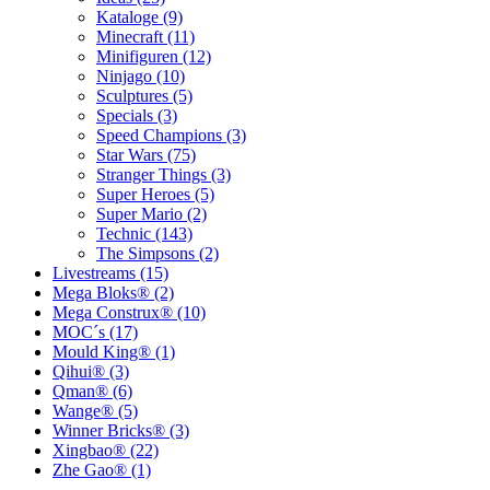
Kataloge (9)
Minecraft (11)
Minifiguren (12)
Ninjago (10)
Sculptures (5)
Specials (3)
Speed Champions (3)
Star Wars (75)
Stranger Things (3)
Super Heroes (5)
Super Mario (2)
Technic (143)
The Simpsons (2)
Livestreams (15)
Mega Bloks® (2)
Mega Construx® (10)
MOC´s (17)
Mould King® (1)
Qihui® (3)
Qman® (6)
Wange® (5)
Winner Bricks® (3)
Xingbao® (22)
Zhe Gao® (1)