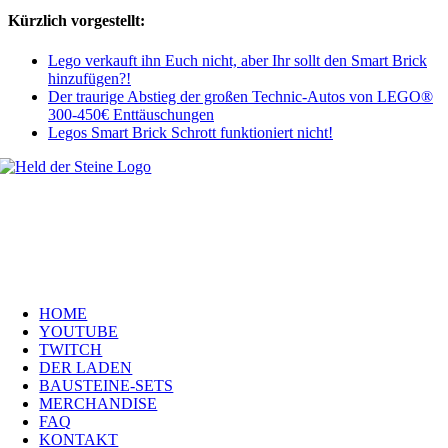
Kürzlich vorgestellt:
Lego verkauft ihn Euch nicht, aber Ihr sollt den Smart Brick
hinzufügen?!
Der traurige Abstieg der großen Technic-Autos von LEGO®
300-450€ Enttäuschungen
Legos Smart Brick Schrott funktioniert nicht!
Welt, ich wünsche Euch viel Spaß auf meiner Webseite und freue mich
über Euren Besuch. Schaut Euch um und habt viel Freude –
es wird wunderbar!
Navigation
HOME
YOUTUBE
TWITCH
DER LADEN
BAUSTEINE-SETS
MERCHANDISE
FAQ
KONTAKT