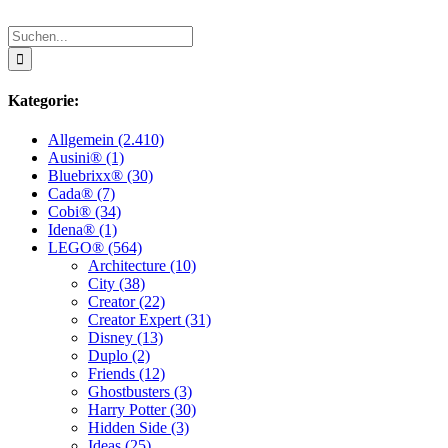
Suche
nach:
Kategorie:
Allgemein (2.410)
Ausini® (1)
Bluebrixx® (30)
Cada® (7)
Cobi® (34)
Idena® (1)
LEGO® (564)
Architecture (10)
City (38)
Creator (22)
Creator Expert (31)
Disney (13)
Duplo (2)
Friends (12)
Ghostbusters (3)
Harry Potter (30)
Hidden Side (3)
Ideas (25)