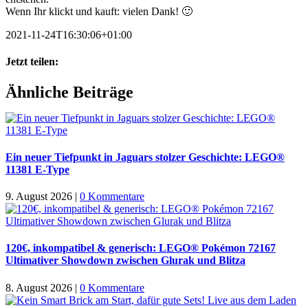
Wenn Ihr klickt und kauft: vielen Dank! 🙂
2021-11-24T16:30:06+01:00
Jetzt teilen:
Facebook
X
WhatsApp
Pinterest
E-
Ähnliche Beiträge
Mail
Ein neuer Tiefpunkt in Jaguars stolzer Geschichte: LEGO®
11381 E-Type
9. August 2026
|
0 Kommentare
120€, inkompatibel & generisch: LEGO® Pokémon 72167
Ultimativer Showdown zwischen Glurak und Blitza
8. August 2026
|
0 Kommentare