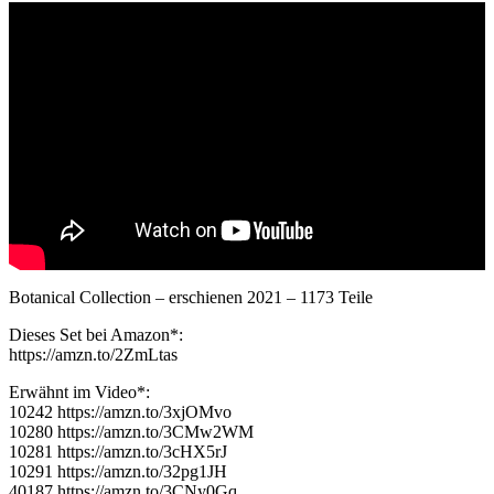
Botanical Collection – erschienen 2021 – 1173 Teile
Dieses Set bei Amazon*:
https://amzn.to/2ZmLtas
Erwähnt im Video*:
10242 https://amzn.to/3xjOMvo
10280 https://amzn.to/3CMw2WM
10281 https://amzn.to/3cHX5rJ
10291 https://amzn.to/32pg1JH
40187 https://amzn.to/3CNy0Gq