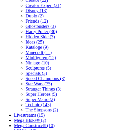
Creator (22)
Creator Expert (31)
Disney (13)
Duplo (2)
Friends (12)
Ghostbusters (3)
Harry Potter (30)
Hidden Side (3)
Ideas (25)
Kataloge (9)
Minecraft (11)
Minifiguren (12)
Ninjago (10)
Sculptures (5)
Specials (3)
Speed Champions (3)
Star Wars (75)
Stranger Things (3)
Super Heroes (5)
Super Mario (2)
Technic (143)
The Simpsons (2)
Livestreams (15)
Mega Bloks® (2)
Mega Construx® (10)