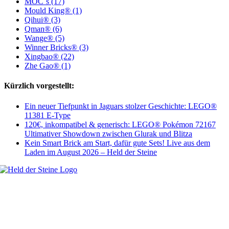
MOC´s (17)
Mould King® (1)
Qihui® (3)
Qman® (6)
Wange® (5)
Winner Bricks® (3)
Xingbao® (22)
Zhe Gao® (1)
Kürzlich vorgestellt:
Ein neuer Tiefpunkt in Jaguars stolzer Geschichte: LEGO®
11381 E-Type
120€, inkompatibel & generisch: LEGO® Pokémon 72167
Ultimativer Showdown zwischen Glurak und Blitza
Kein Smart Brick am Start, dafür gute Sets! Live aus dem
Laden im August 2026 – Held der Steine
Welt, ich wünsche Euch viel Spaß auf meiner Webseite und freue mich
über Euren Besuch. Schaut Euch um und habt viel Freude –
es wird wunderbar!
Navigation