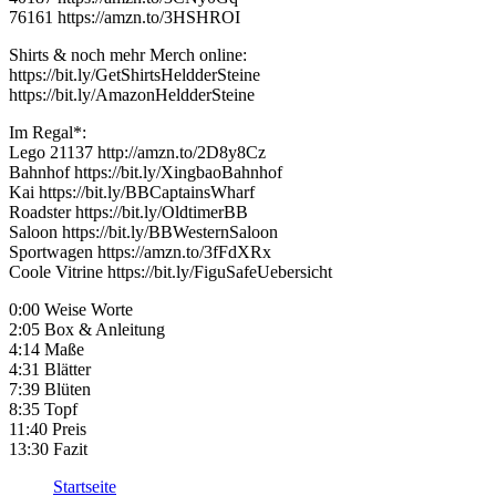
76161 https://amzn.to/3HSHROI
Shirts & noch mehr Merch online:
https://bit.ly/GetShirtsHeldderSteine
https://bit.ly/AmazonHeldderSteine
Im Regal*:
Lego 21137 http://amzn.to/2D8y8Cz
Bahnhof https://bit.ly/XingbaoBahnhof
Kai https://bit.ly/BBCaptainsWharf
Roadster https://bit.ly/OldtimerBB
Saloon https://bit.ly/BBWesternSaloon
Sportwagen https://amzn.to/3fFdXRx
Coole Vitrine https://bit.ly/FiguSafeUebersicht
0:00 Weise Worte
2:05 Box & Anleitung
4:14 Maße
4:31 Blätter
7:39 Blüten
8:35 Topf
11:40 Preis
13:30 Fazit
Startseite