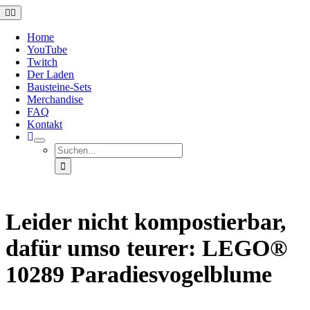
Zum
Toggle
Navigation
Inhalt
springen
Home
YouTube
Twitch
Der Laden
Bausteine-Sets
Merchandise
FAQ
Kontakt
Suche
nach:
Leider nicht kompostierbar,
dafür umso teurer: LEGO®
10289 Paradiesvogelblume