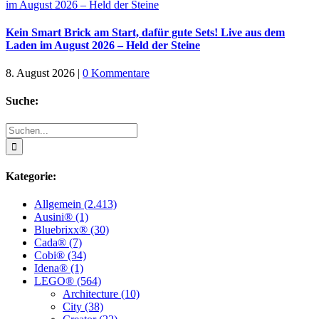
Kein Smart Brick am Start, dafür gute Sets! Live aus dem
Laden im August 2026 – Held der Steine
8. August 2026
|
0 Kommentare
Suche:
Suche
nach:
Kategorie:
Allgemein (2.413)
Ausini® (1)
Bluebrixx® (30)
Cada® (7)
Cobi® (34)
Idena® (1)
LEGO® (564)
Architecture (10)
City (38)