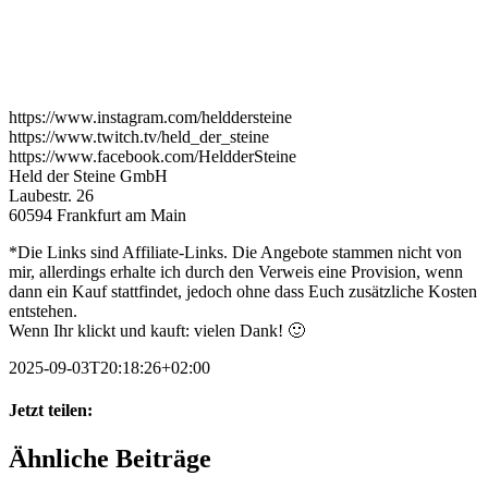
https://www.instagram.com/helddersteine
https://www.twitch.tv/held_der_steine
https://www.facebook.com/HeldderSteine
Held der Steine GmbH
Laubestr. 26
60594 Frankfurt am Main
*Die Links sind Affiliate-Links. Die Angebote stammen nicht von
mir, allerdings erhalte ich durch den Verweis eine Provision, wenn
dann ein Kauf stattfindet, jedoch ohne dass Euch zusätzliche Kosten
entstehen.
Wenn Ihr klickt und kauft: vielen Dank! 🙂
2025-09-03T20:18:26+02:00
Jetzt teilen:
Facebook
X
WhatsApp
Pinterest
E-
Ähnliche Beiträge
Mail