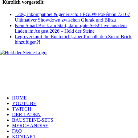
Kürzlich vorgestellt:
120€, inkompatibel & generisch: LEGO® Pokémon 72167
Ultimativer Showdown zwischen Glurak und Blitza
Kein Smart Brick am Start, dafür gute Sets! Live aus dem
Laden im August 2026 – Held der Steine
Lego verkauft ihn Euch nicht, aber Ihr sollt den Smart Brick
hinzufügen?!
Welt, ich wünsche Euch viel Spaß auf meiner Webseite und freue mich
über Euren Besuch. Schaut Euch um und habt viel Freude –
es wird wunderbar!
Navigation
HOME
YOUTUBE
TWITCH
DER LADEN
BAUSTEINE-SETS
MERCHANDISE
FAQ
KONTAKT