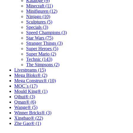
Kataloge (9)
Minecraft (11)
Minifiguren (12)
Ninjago (10)
Sculptures (5)
Specials (3)
Speed Champions (3)
Star Wars (75)
Stranger Things (3)
Super Heroes (5)
Super Mario (2)
Technic (143)
The Simpsons (2)
Livestreams (15)
Mega Bloks® (2)
Mega Construx® (10)
MOC´s (17)
Mould King® (1)
Qihui® (3)
Qman® (6)
Wange® (5)
Winner Bricks® (3)
Xingbao® (22)
Zhe Gao® (1)