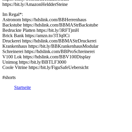
https://bit.ly/AmazonHeldderSteine
Im Regal*:
Astronom https://hdslink.com/BBHerrenhaus
Backstube https://hdslink.com/BBMAStrBackstube
Bedruckte Platten https://bit.ly/3RFTjmH
Brick Bank https://amzn.to/3TJq0Ci
Druckerei https://hdslink.com/BBMAStrDruckerei
Krankenhaus https://bit.ly/BBKrankenhausModular
Schreinerei https://hdslink.com/BBProSchreinerei
V100 Lok https://hdslink.com/BBV100Display
Unimog https://bit.ly/BBTLF3000
Coole Vitrine https://bit.ly/FiguSafeUebersicht
#shorts
Startseite