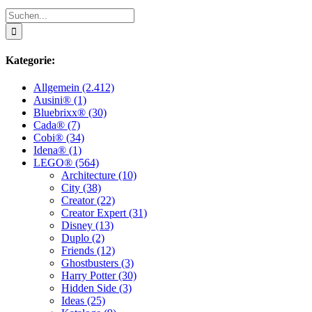
Suche
nach:
Kategorie:
Allgemein (2.412)
Ausini® (1)
Bluebrixx® (30)
Cada® (7)
Cobi® (34)
Idena® (1)
LEGO® (564)
Architecture (10)
City (38)
Creator (22)
Creator Expert (31)
Disney (13)
Duplo (2)
Friends (12)
Ghostbusters (3)
Harry Potter (30)
Hidden Side (3)
Ideas (25)