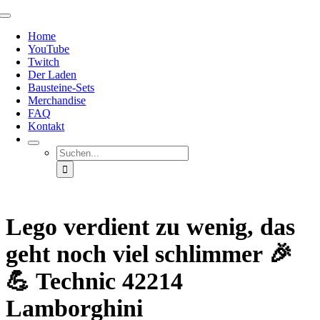
Zum
Toggle
Inhalt
Navigation
Home
springen
YouTube
Twitch
Der Laden
Bausteine-Sets
Merchandise
FAQ
Kontakt
Suche
nach:
Lego verdient zu wenig, das
geht noch viel schlimmer 🎉
💪 Technic 42214
Lamborghini