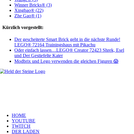
Winner Bricks® (3)
Xingbao® (22)
Zhe Gao® (1)
Kürzlich vorgestellt:
Der gescheiterte Smart Brick geht in die nächste Runde!
LEGO® 72164 Trainingshaus mit Pikachu
Oder einfach lassen…LEGO® Creator 72423 Shrek, Esel
und Der Gestiefelte Kater
Modbrix und Lego verwenden die gleichen Figuren 😱
Welt, ich wünsche Euch viel Spaß auf meiner Webseite und freue mich
über Euren Besuch. Schaut Euch um und habt viel Freude –
es wird wunderbar!
Navigation
HOME
YOUTUBE
TWITCH
DER LADEN