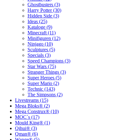
Ghostbusters (3)
Harry Potter (30)
Hidden Side (3)
Ideas (25)
Kataloge (9)
Minecraft (11)
Minifiguren (12)
Ninjago (10)
Sculptures (5)
Specials (3)
Speed Champions (3)
Star Wars (75)
Stranger Things (3)
Super Heroes (5)
Super Mario (2)
Technic (143)
The Simpsons (2)
Livestreams (15)
Mega Bloks® (2)
Mega Construx® (10)
MOC´s (17)
Mould King® (1)
Qihui® (3)
Qman® (6)
Wange® (5)