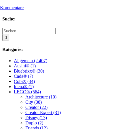
 Kommentare
Suche:
Suche
nach:
Kategorie:
Allgemein (2.407)
Ausini® (1)
Bluebrixx® (30)
Cada® (7)
Cobi® (34)
Idena® (1)
LEGO® (564)
Architecture (10)
City (38)
Creator (22)
Creator Expert (31)
Disney (13)
Duplo (2)
Friends (12)