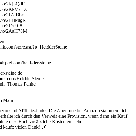
n.to/2KjpQdF
zn.to/2KkVxTX
n.to/2JZqBbx
zn.to/2LHkugR
.to/2JYe9J8
zn.to/2AaH78M
en:
link.com/store.asp?p=HeldderSteine
dspiel.com/held-der-steine
er-steine.de
ook.com/HeldderSteine
 Inh. Thomas Panke
am Main
zon sind Affiliate-Links. Die Angebote bei Amazon stammen nicht
s erhalte ich durch den Verweis eine Provision, wenn dann ein Kauf
 ohne dass Euch zusätzliche Kosten entstehen.
d kauft: vielen Dank! 🙂