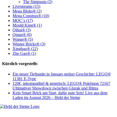
The Simpsons (2)
Livestreams (15)
Mega Bloks® (2)
Mega Construx® (10)
MOC´s (17)
Mould King® (1)
Qihui® (3)
Qman® (6)
Wange® (5)
Winner Bricks® (3)
Xingbao® (22)
Zhe Gao® (1)
Kürzlich vorgestellt:
Ein neuer Tiefpunkt in Jaguars stolzer Geschichte: LEGO®
11381 E-Type
120€, inkompatibel & generisch: LEGO® Pokémon 72167
Ultimativer Showdown zwischen Glurak und Blitza
Kein Smart Brick am Start, dafür gute Sets! Live aus dem
Laden im August 2026 – Held der Steine
Welt, ich wünsche Euch viel Spaß auf meiner Webseite und freue mich