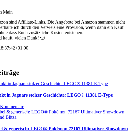
am Main
zon sind Affiliate-Links. Die Angebote bei Amazon stammen nicht
s erhalte ich durch den Verweis eine Provision, wenn dann ein Kauf
 ohne dass Euch zusätzliche Kosten entstehen.
d kauft: vielen Dank! 🙂
8:37:42+01:00
eiträge
nkt in Jaguars stolzer Geschichte: LEGO® 11381 E-Type
 Kommentare
bel & generisch: LEGO® Pokémon 72167 Ultimativer Showdown