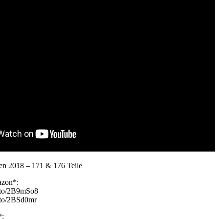
nen 2018 – 171 & 176 Teile
azon*:
n.to/2B9mSo8
.to/2BSd0mr
*: