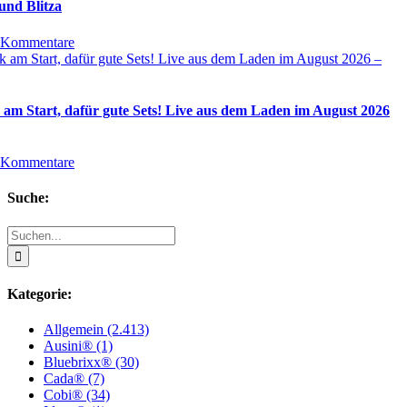
und Blitza
 Kommentare
 am Start, dafür gute Sets! Live aus dem Laden im August 2026
 Kommentare
Suche:
Suche
nach:
Kategorie:
Allgemein (2.413)
Ausini® (1)
Bluebrixx® (30)
Cada® (7)
Cobi® (34)