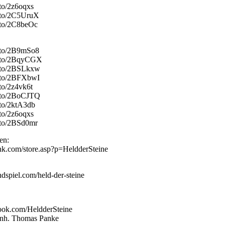
.to/2z6oqxs
n.to/2C5UruX
.to/2C8beOc
n.to/2B9mSo8
n.to/2BqyCGX
n.to/2BSLkxw
n.to/2BFXbwI
to/2z4vk6t
n.to/2BoCJTQ
.to/2ktA3db
.to/2z6oqxs
.to/2BSd0mr
en:
ink.com/store.asp?p=HeldderSteine
dspiel.com/held-der-steine
ook.com/HeldderSteine
 Inh. Thomas Panke