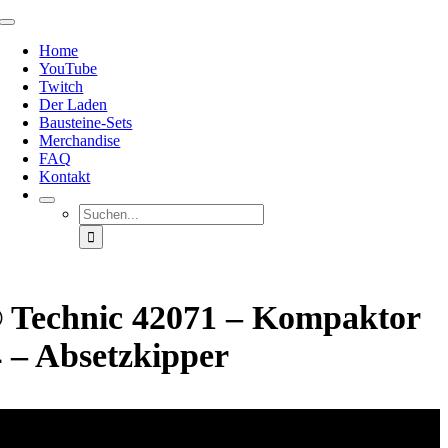
Zum
Toggle
Inhalt
Navigation
Home
springen
YouTube
Twitch
Der Laden
Bausteine-Sets
Merchandise
FAQ
Kontakt
Suche
nach:
Technic 42071 – Kompaktor
 – Absetzkipper