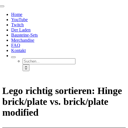
Zum
Toggle
Inhalt
Navigation
Home
springen
YouTube
Twitch
Der Laden
Bausteine-Sets
Merchandise
FAQ
Kontakt
Suche
nach:
Lego richtig sortieren: Hinge
brick/plate vs. brick/plate
modified