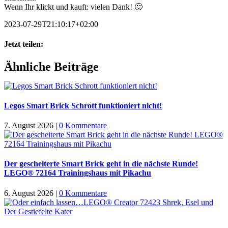
Wenn Ihr klickt und kauft: vielen Dank! 🙂
2023-07-29T21:10:17+02:00
Jetzt teilen:
Facebook
X
WhatsApp
Pinterest
E-
Ähnliche Beiträge
Mail
Legos Smart Brick Schrott funktioniert nicht!
7. August 2026
|
0 Kommentare
Der gescheiterte Smart Brick geht in die nächste Runde!
LEGO® 72164 Trainingshaus mit Pikachu
6. August 2026
|
0 Kommentare