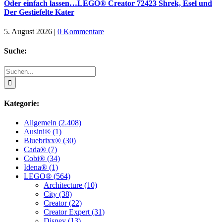
Oder einfach lassen…LEGO® Creator 72423 Shrek, Esel und
Der Gestiefelte Kater
5. August 2026
|
0 Kommentare
Suche:
Suche
nach:
Kategorie:
Allgemein (2.408)
Ausini® (1)
Bluebrixx® (30)
Cada® (7)
Cobi® (34)
Idena® (1)
LEGO® (564)
Architecture (10)
City (38)
Creator (22)
Creator Expert (31)
Disney (13)