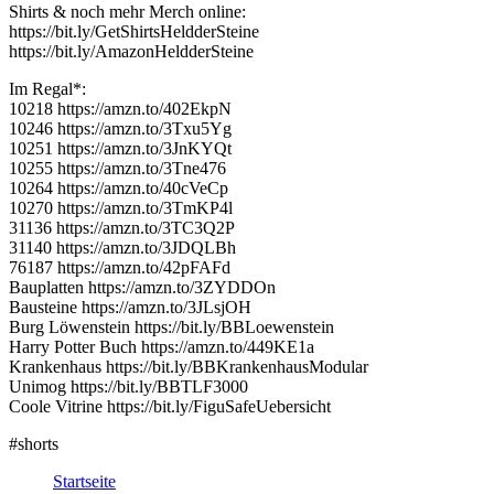
Shirts & noch mehr Merch online:
https://bit.ly/GetShirtsHeldderSteine
https://bit.ly/AmazonHeldderSteine
Im Regal*:
10218 https://amzn.to/402EkpN
10246 https://amzn.to/3Txu5Yg
10251 https://amzn.to/3JnKYQt
10255 https://amzn.to/3Tne476
10264 https://amzn.to/40cVeCp
10270 https://amzn.to/3TmKP4l
31136 https://amzn.to/3TC3Q2P
31140 https://amzn.to/3JDQLBh
76187 https://amzn.to/42pFAFd
Bauplatten https://amzn.to/3ZYDDOn
Bausteine https://amzn.to/3JLsjOH
Burg Löwenstein https://bit.ly/BBLoewenstein
Harry Potter Buch https://amzn.to/449KE1a
Krankenhaus https://bit.ly/BBKrankenhausModular
Unimog https://bit.ly/BBTLF3000
Coole Vitrine https://bit.ly/FiguSafeUebersicht
#shorts
Startseite