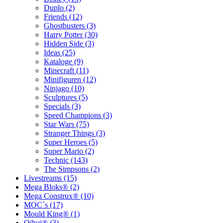
Duplo (2)
Friends (12)
Ghostbusters (3)
Harry Potter (30)
Hidden Side (3)
Ideas (25)
Kataloge (9)
Minecraft (11)
Minifiguren (12)
Ninjago (10)
Sculptures (5)
Specials (3)
Speed Champions (3)
Star Wars (75)
Stranger Things (3)
Super Heroes (5)
Super Mario (2)
Technic (143)
The Simpsons (2)
Livestreams (15)
Mega Bloks® (2)
Mega Construx® (10)
MOC´s (17)
Mould King® (1)
Qihui® (3)