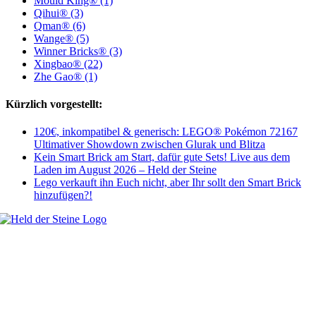
Mould King® (1)
Qihui® (3)
Qman® (6)
Wange® (5)
Winner Bricks® (3)
Xingbao® (22)
Zhe Gao® (1)
Kürzlich vorgestellt:
120€, inkompatibel & generisch: LEGO® Pokémon 72167
Ultimativer Showdown zwischen Glurak und Blitza
Kein Smart Brick am Start, dafür gute Sets! Live aus dem
Laden im August 2026 – Held der Steine
Lego verkauft ihn Euch nicht, aber Ihr sollt den Smart Brick
hinzufügen?!
Welt, ich wünsche Euch viel Spaß auf meiner Webseite und freue mich
über Euren Besuch. Schaut Euch um und habt viel Freude –
es wird wunderbar!
Navigation