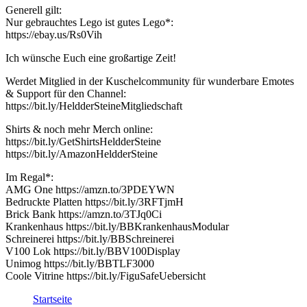
Generell gilt:
Nur gebrauchtes Lego ist gutes Lego*:
https://ebay.us/Rs0Vih
Ich wünsche Euch eine großartige Zeit!
Werdet Mitglied in der Kuschelcommunity für wunderbare Emotes
& Support für den Channel:
https://bit.ly/HeldderSteineMitgliedschaft
Shirts & noch mehr Merch online:
https://bit.ly/GetShirtsHeldderSteine
https://bit.ly/AmazonHeldderSteine
Im Regal*:
AMG One https://amzn.to/3PDEYWN
Bedruckte Platten https://bit.ly/3RFTjmH
Brick Bank https://amzn.to/3TJq0Ci
Krankenhaus https://bit.ly/BBKrankenhausModular
Schreinerei https://bit.ly/BBSchreinerei
V100 Lok https://bit.ly/BBV100Display
Unimog https://bit.ly/BBTLF3000
Coole Vitrine https://bit.ly/FiguSafeUebersicht
Startseite