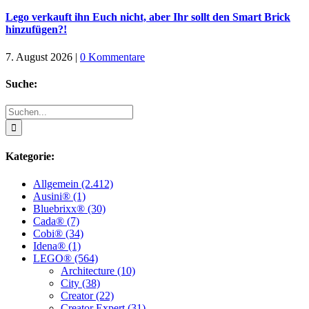
Lego verkauft ihn Euch nicht, aber Ihr sollt den Smart Brick
hinzufügen?!
7. August 2026
|
0 Kommentare
Suche:
Suche
nach:
Kategorie:
Allgemein (2.412)
Ausini® (1)
Bluebrixx® (30)
Cada® (7)
Cobi® (34)
Idena® (1)
LEGO® (564)
Architecture (10)
City (38)
Creator (22)
Creator Expert (31)