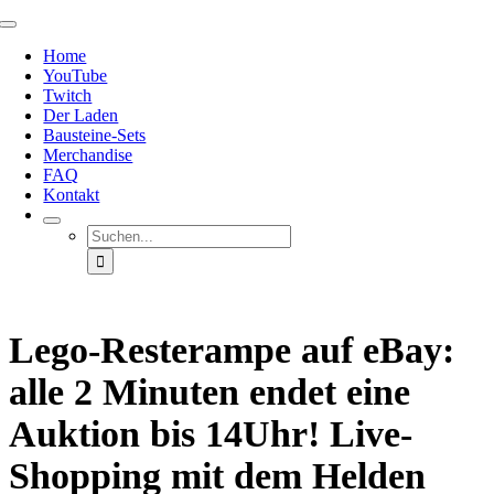
Zum
Toggle
Inhalt
Navigation
Home
springen
YouTube
Twitch
Der Laden
Bausteine-Sets
Merchandise
FAQ
Kontakt
Suche
nach:
Lego-Resterampe auf eBay:
alle 2 Minuten endet eine
Auktion bis 14Uhr! Live-
Shopping mit dem Helden