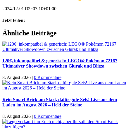
2024-12-01T09:03:10+01:00
Jetzt teilen:
Facebook
X
WhatsApp
Pinterest
E-
Ähnliche Beiträge
Mail
120€, inkompatibel & generisch: LEGO® Pokémon 72167
Ultimativer Showdown zwischen Glurak und Blitza
8. August 2026
|
0 Kommentare
Kein Smart Brick am Start, dafür gute Sets! Live aus dem
Laden im August 2026 – Held der Steine
8. August 2026
|
0 Kommentare