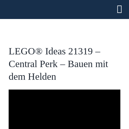
Zum
Inhalt
Tog
springen
Home
Nav
YouTube
LEGO® Ideas 21319 –
Twitch
Central Perk – Bauen mit
dem Helden
Der Laden
Bausteine-Sets
Merchandise
FAQ