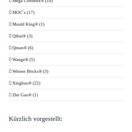
Mega Construx® (10)
MOC´s (17)
Mould King® (1)
Qihui® (3)
Qman® (6)
Wange® (5)
Winner Bricks® (3)
Xingbao® (22)
Zhe Gao® (1)
Kürzlich vorgestellt: