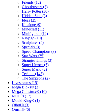
Friends (12)
Ghostbusters (3)
Harry Potter (30)
Hidden Side (3)
Ideas (25)
Kataloge (9)
Minecraft (11)
Minifiguren (12)
Ninjago (10)
Sculptures (5)
Specials (3)
Speed Champions (3)
Star Wars (75)
Stranger Things (3)
Super Heroes (5)
Super Mario (2)
Technic (143)
The Simpsons (2)
Livestreams (15)
Mega Bloks® (2)
Mega Construx® (10)
MOC´s (17)
Mould King® (1)
Qihui® (3)
Qman® (6)