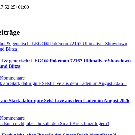
7:52:25+01:00
eiträge
bel & generisch: LEGO® Pokémon 72167 Ultimativer Showdown
und Blitza
 Kommentare
 am Start, dafür gute Sets! Live aus dem Laden im August 2026
 Kommentare