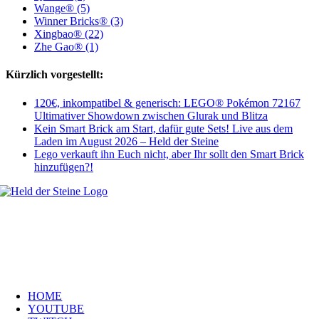
Wange® (5)
Winner Bricks® (3)
Xingbao® (22)
Zhe Gao® (1)
Kürzlich vorgestellt:
120€, inkompatibel & generisch: LEGO® Pokémon 72167
Ultimativer Showdown zwischen Glurak und Blitza
Kein Smart Brick am Start, dafür gute Sets! Live aus dem
Laden im August 2026 – Held der Steine
Lego verkauft ihn Euch nicht, aber Ihr sollt den Smart Brick
hinzufügen?!
Welt, ich wünsche Euch viel Spaß auf meiner Webseite und freue mich
über Euren Besuch. Schaut Euch um und habt viel Freude –
es wird wunderbar!
Navigation
HOME
YOUTUBE