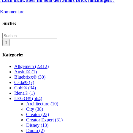
 Euch nicht, aber Ihr sollt den Smart Brick hinzufügen?!
 Kommentare
Suche:
Suche
nach:
Kategorie:
Allgemein (2.412)
Ausini® (1)
Bluebrixx® (30)
Cada® (7)
Cobi® (34)
Idena® (1)
LEGO® (564)
Architecture (10)
City (38)
Creator (22)
Creator Expert (31)
Disney (13)
Duplo (2)