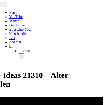
Zum
Toggle
Navigation
Inhalt
springen
Home
YouTube
Twitch
Der Laden
Bausteine-Sets
Merchandise
FAQ
Kontakt
Suche
nach:
deas 21310 – Alter
den