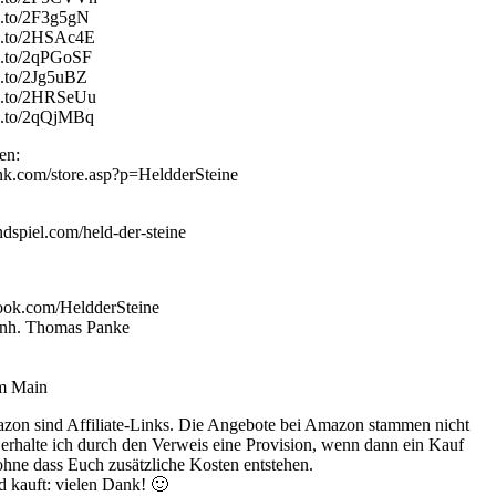
n.to/2F3g5gN
zn.to/2HSAc4E
n.to/2qPGoSF
n.to/2Jg5uBZ
zn.to/2HRSeUu
zn.to/2qQjMBq
en:
ink.com/store.asp?p=HeldderSteine
dspiel.com/held-der-steine
ook.com/HeldderSteine
 Inh. Thomas Panke
am Main
zon sind Affiliate-Links. Die Angebote bei Amazon stammen nicht
s erhalte ich durch den Verweis eine Provision, wenn dann ein Kauf
 ohne dass Euch zusätzliche Kosten entstehen.
d kauft: vielen Dank! 🙂