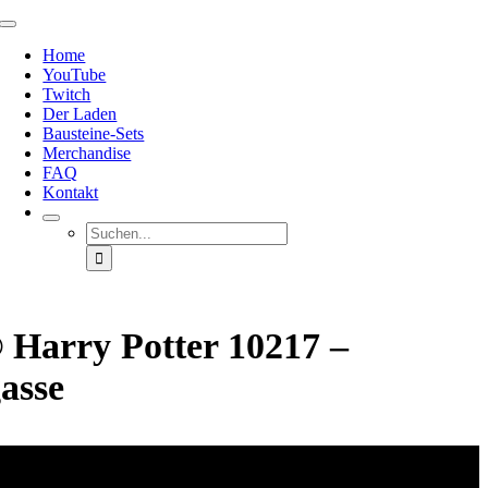
Zum
Toggle
Inhalt
Navigation
Home
springen
YouTube
Twitch
Der Laden
Bausteine-Sets
Merchandise
FAQ
Kontakt
Suche
nach:
arry Potter 10217 –
asse