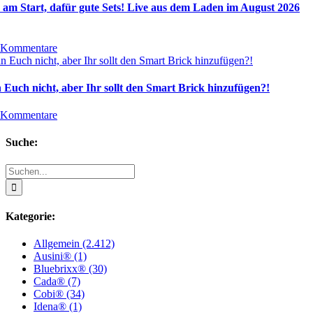
 am Start, dafür gute Sets! Live aus dem Laden im August 2026
 Kommentare
 Euch nicht, aber Ihr sollt den Smart Brick hinzufügen?!
 Kommentare
Suche:
Suche
nach:
Kategorie:
Allgemein (2.412)
Ausini® (1)
Bluebrixx® (30)
Cada® (7)
Cobi® (34)
Idena® (1)