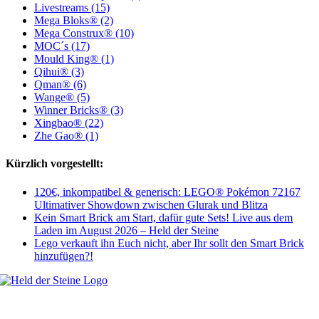
Livestreams (15)
Mega Bloks® (2)
Mega Construx® (10)
MOC´s (17)
Mould King® (1)
Qihui® (3)
Qman® (6)
Wange® (5)
Winner Bricks® (3)
Xingbao® (22)
Zhe Gao® (1)
Kürzlich vorgestellt:
120€, inkompatibel & generisch: LEGO® Pokémon 72167
Ultimativer Showdown zwischen Glurak und Blitza
Kein Smart Brick am Start, dafür gute Sets! Live aus dem
Laden im August 2026 – Held der Steine
Lego verkauft ihn Euch nicht, aber Ihr sollt den Smart Brick
hinzufügen?!
Welt, ich wünsche Euch viel Spaß auf meiner Webseite und freue mich
über Euren Besuch. Schaut Euch um und habt viel Freude –