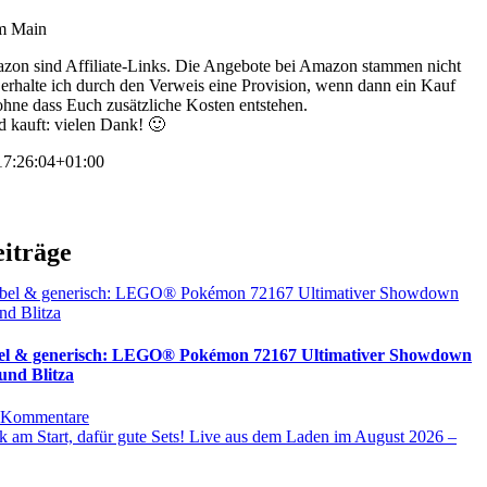
am Main
zon sind Affiliate-Links. Die Angebote bei Amazon stammen nicht
s erhalte ich durch den Verweis eine Provision, wenn dann ein Kauf
 ohne dass Euch zusätzliche Kosten entstehen.
d kauft: vielen Dank! 🙂
7:26:04+01:00
eiträge
bel & generisch: LEGO® Pokémon 72167 Ultimativer Showdown
und Blitza
 Kommentare