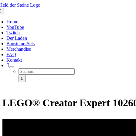
Zum
Inhalt
oggle
avigation
springen
Home
YouTube
Twitch
Der Laden
Bausteine-Sets
Merchandise
FAQ
Kontakt
Suche
nach:
LEGO® Creator Expert 1026