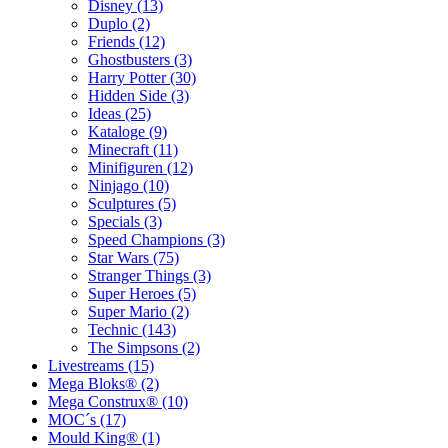
Disney (13)
Duplo (2)
Friends (12)
Ghostbusters (3)
Harry Potter (30)
Hidden Side (3)
Ideas (25)
Kataloge (9)
Minecraft (11)
Minifiguren (12)
Ninjago (10)
Sculptures (5)
Specials (3)
Speed Champions (3)
Star Wars (75)
Stranger Things (3)
Super Heroes (5)
Super Mario (2)
Technic (143)
The Simpsons (2)
Livestreams (15)
Mega Bloks® (2)
Mega Construx® (10)
MOC´s (17)
Mould King® (1)