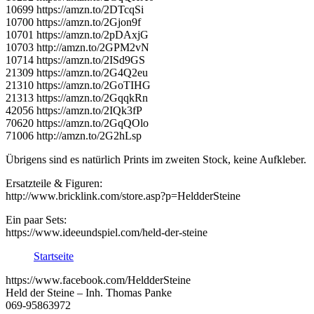
10699 https://amzn.to/2DTcqSi
10700 https://amzn.to/2Gjon9f
10701 https://amzn.to/2pDAxjG
10703 http://amzn.to/2GPM2vN
10714 https://amzn.to/2ISd9GS
21309 https://amzn.to/2G4Q2eu
21310 https://amzn.to/2GoTIHG
21313 https://amzn.to/2GqqkRn
42056 https://amzn.to/2IQk3fP
70620 https://amzn.to/2GqQOlo
71006 http://amzn.to/2G2hLsp
Übrigens sind es natürlich Prints im zweiten Stock, keine Aufkleber.
Ersatzteile & Figuren:
http://www.bricklink.com/store.asp?p=HeldderSteine
Ein paar Sets:
https://www.ideeundspiel.com/held-der-steine
Startseite
https://www.facebook.com/HeldderSteine
Held der Steine – Inh. Thomas Panke
069-95863972