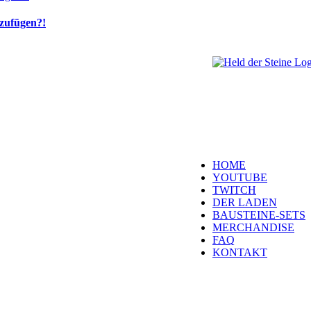
nzufügen?!
Welt, ich wünsche Euc
über Euren Besuch. S
es wird wunderbar!
Navigation
HOME
YOUTUBE
TWITCH
DER LADEN
BAUSTEINE-SETS
MERCHANDISE
FAQ
KONTAKT
Kontakt
H
eld der Steine Gm