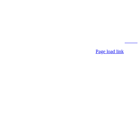
Laubestraße 26
60594 Frankfurt
info@held-der-steine.
Copyright 2026 Held d
Webdesign by
AV Dig
Page load link