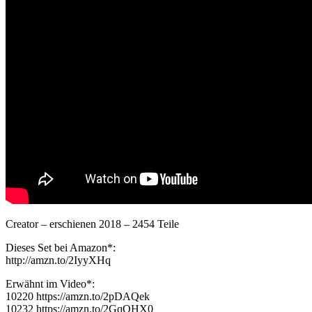
Creator – erschienen 2018 – 2454 Teile
Dieses Set bei Amazon*:
http://amzn.to/2IyyXHq
Erwähnt im Video*:
10220 https://amzn.to/2pDAQek
10232 https://amzn.to/2GqQHX0