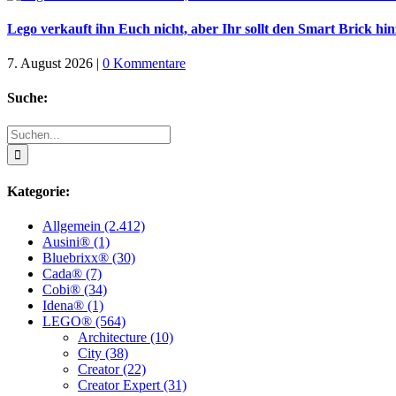
Lego verkauft ihn Euch nicht, aber Ihr sollt den Smart Brick hi
7. August 2026
|
0 Kommentare
Suche:
Suche
nach:
Kategorie:
Allgemein (2.412)
Ausini® (1)
Bluebrixx® (30)
Cada® (7)
Cobi® (34)
Idena® (1)
LEGO® (564)
Architecture (10)
City (38)
Creator (22)
Creator Expert (31)