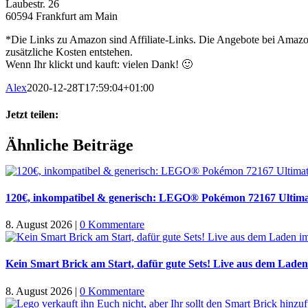
Laubestr. 26
60594 Frankfurt am Main
*Die Links zu Amazon sind Affiliate-Links. Die Angebote bei Amazon 
zusätzliche Kosten entstehen.
Wenn Ihr klickt und kauft: vielen Dank! 🙂
Alex
2020-12-28T17:59:04+01:00
Jetzt teilen:
Facebook
X
WhatsApp
Pinterest
E-
Ähnliche Beiträge
Mail
120€, inkompatibel & generisch: LEGO® Pokémon 72167 Ultima
8. August 2026
|
0 Kommentare
Kein Smart Brick am Start, dafür gute Sets! Live aus dem Laden
8. August 2026
|
0 Kommentare