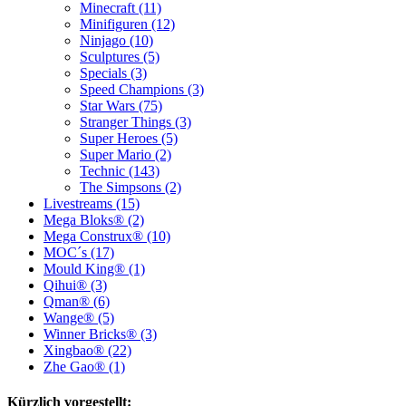
Minecraft (11)
Minifiguren (12)
Ninjago (10)
Sculptures (5)
Specials (3)
Speed Champions (3)
Star Wars (75)
Stranger Things (3)
Super Heroes (5)
Super Mario (2)
Technic (143)
The Simpsons (2)
Livestreams (15)
Mega Bloks® (2)
Mega Construx® (10)
MOC´s (17)
Mould King® (1)
Qihui® (3)
Qman® (6)
Wange® (5)
Winner Bricks® (3)
Xingbao® (22)
Zhe Gao® (1)
Kürzlich vorgestellt: