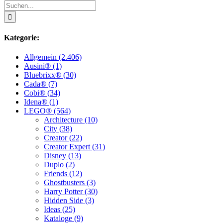
Suche
nach:
Kategorie:
Allgemein (2.406)
Ausini® (1)
Bluebrixx® (30)
Cada® (7)
Cobi® (34)
Idena® (1)
LEGO® (564)
Architecture (10)
City (38)
Creator (22)
Creator Expert (31)
Disney (13)
Duplo (2)
Friends (12)
Ghostbusters (3)
Harry Potter (30)
Hidden Side (3)
Ideas (25)
Kataloge (9)