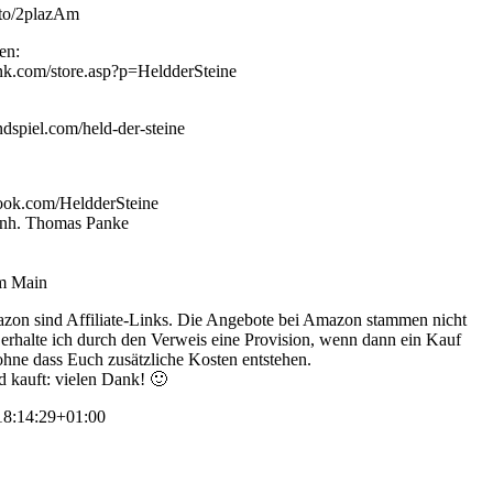
.to/2plazAm
en:
ink.com/store.asp?p=HeldderSteine
dspiel.com/held-der-steine
ook.com/HeldderSteine
 Inh. Thomas Panke
am Main
zon sind Affiliate-Links. Die Angebote bei Amazon stammen nicht
s erhalte ich durch den Verweis eine Provision, wenn dann ein Kauf
 ohne dass Euch zusätzliche Kosten entstehen.
d kauft: vielen Dank! 🙂
8:14:29+01:00