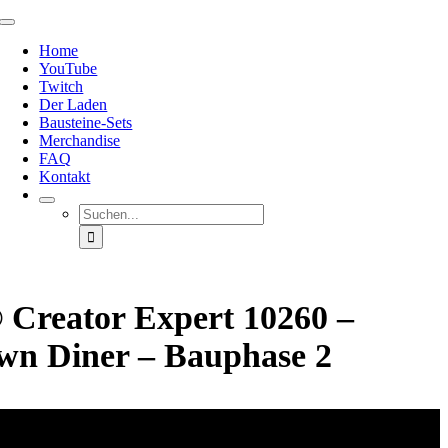
Zum
Toggle
Inhalt
Navigation
Home
springen
YouTube
Twitch
Der Laden
Bausteine-Sets
Merchandise
FAQ
Kontakt
Suche
nach:
reator Expert 10260 –
n Diner – Bauphase 2