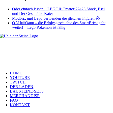
Oder einfach lassen…LEGO® Creator 72423 Shrek, Esel
und Der Gestiefelte Kater
Modbrix und Lego verwenden die gleichen Figuren 😱
OÄÜuiiOauu – die Erfolgsgeschichte des SmartBrick geht
weiter! – Lego Pokemon ist fällig
Welt, ich wünsche Euch viel Spaß auf meiner Webseite und freue mich
über Euren Besuch. Schaut Euch um und habt viel Freude –
es wird wunderbar!
Navigation
HOME
YOUTUBE
TWITCH
DER LADEN
BAUSTEINE-SETS
MERCHANDISE
FAQ
KONTAKT