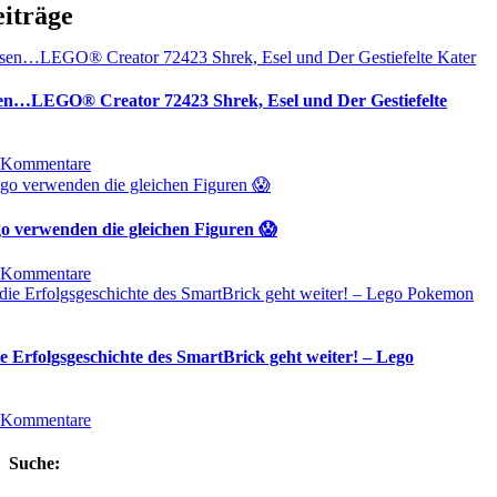
eiträge
sen…LEGO® Creator 72423 Shrek, Esel und Der Gestiefelte
 Kommentare
 verwenden die gleichen Figuren 😱
 Kommentare
 Erfolgsgeschichte des SmartBrick geht weiter! – Lego
 Kommentare
Suche: