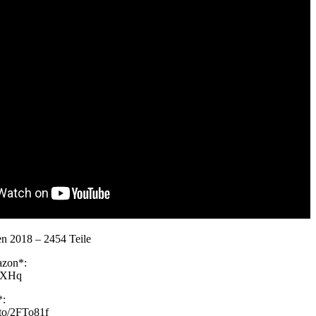
en 2018 – 2454 Teile
azon*:
yyXHq
*:
.to/2FTo81f