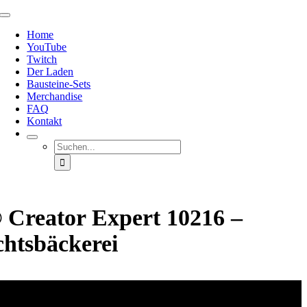
Zum
Toggle
Inhalt
Navigation
Home
springen
YouTube
Twitch
Der Laden
Bausteine-Sets
Merchandise
FAQ
Kontakt
Suche
nach:
reator Expert 10216 –
htsbäckerei