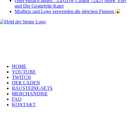
Oder einfach lassen…LEGO® Creator 72423 Shrek, Esel
und Der Gestiefelte Kater
Modbrix und Lego verwenden die gleichen Figuren
Welt, ich wünsche Euch viel Spaß auf meiner Webseite und freue mich
über Euren Besuch. Schaut Euch um und habt viel Freude –
es wird wunderbar!
Navigation
HOME
YOUTUBE
TWITCH
DER LADEN
BAUSTEINE-SETS
MERCHANDISE
FAQ
KONTAKT
Kontakt
H
eld der Steine GmbH