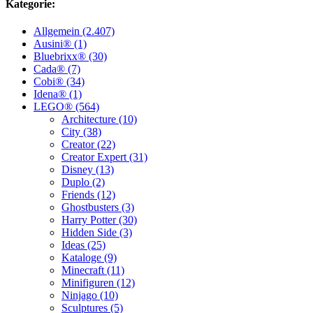
Kategorie:
Allgemein (2.407)
Ausini® (1)
Bluebrixx® (30)
Cada® (7)
Cobi® (34)
Idena® (1)
LEGO® (564)
Architecture (10)
City (38)
Creator (22)
Creator Expert (31)
Disney (13)
Duplo (2)
Friends (12)
Ghostbusters (3)
Harry Potter (30)
Hidden Side (3)
Ideas (25)
Kataloge (9)
Minecraft (11)
Minifiguren (12)
Ninjago (10)
Sculptures (5)