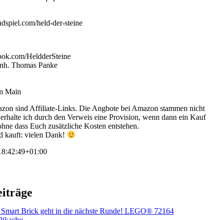
dspiel.com/held-der-steine
ook.com/HeldderSteine
 Inh. Thomas Panke
am Main
zon sind Affiliate-Links. Die Angbote bei Amazon stammen nicht
s erhalte ich durch den Verweis eine Provision, wenn dann ein Kauf
 ohne dass Euch zusätzliche Kosten entstehen.
d kauft: vielen Dank!
8:42:49+01:00
eiträge