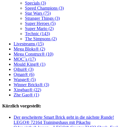
Specials (3)
Speed Champions (3)
Star Wars (75)
Stranger Things (3)
Super Heroes (5)
Super Mario (2)
Technic (143)
The Simpsons (2)
Livestreams (15)
Mega Bloks® (2)
Mega Construx® (10)
MOC´s (17)
Mould King® (1)
Qihui® (3)
Qman® (6)
Wange® (5)
Winner Bricks® (3)
Xingbao® (22)
Zhe Gao® (1)
Kürzlich vorgestellt:
Der gescheiterte Smart Brick geht in die nächste Runde!
LEGO® 72164 Trainingshaus mit Pikachu