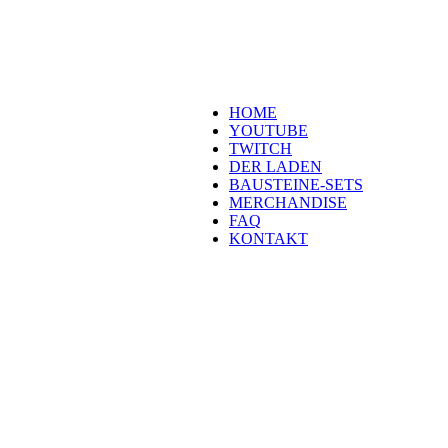
Besuch. Schaut Euch um und habt 
es wird wunderbar!
Navigation
HOME
YOUTUBE
TWITCH
DER LADEN
BAUSTEINE-SETS
MERCHANDISE
FAQ
KONTAKT
Kontakt
H
eld der Steine GmbH
Laubestraße 26
60594 Frankfurt
info@held-der-steine.de
Copyright 2026 Held der Steine |