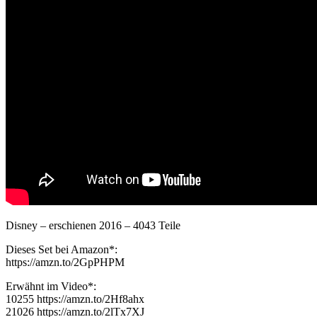
Disney – erschienen 2016 – 4043 Teile
Dieses Set bei Amazon*:
https://amzn.to/2GpPHPM
Erwähnt im Video*:
10255 https://amzn.to/2Hf8ahx
21026 https://amzn.to/2lTx7XJ