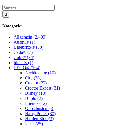
Suche
nach:
Kategorie:
Allgemein (2.409)
Ausini® (1)
Bluebrixx® (30)
Cada® (7)
Cobi® (34)
Idena® (1)
LEGO® (564)
Architecture (10)
City (38)
Creator (22)
Creator Expert (31)
Disney (13)
Duplo (2)
Friends (12)
Ghostbusters (3)
Harry Potter (30)
Hidden Side (3)
Ideas (25)