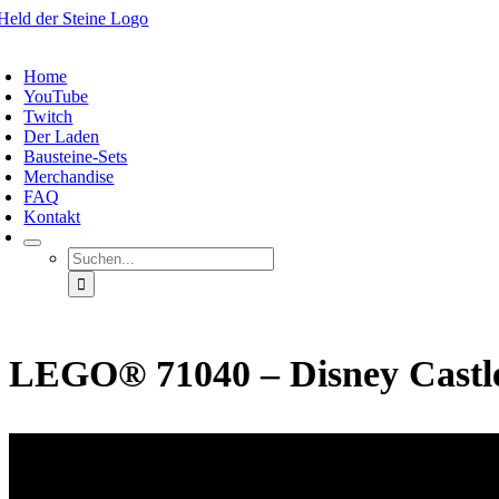
Zum
Inhalt
oggle
springen
avigation
Home
YouTube
Twitch
Der Laden
Bausteine-Sets
Merchandise
FAQ
Kontakt
Suche
nach:
LEGO® 71040 – Disney Castl