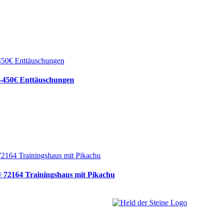
0-450€ Enttäuschungen
® 72164 Trainingshaus mit Pikachu
Welt, ich wünsche Euch viel Spaß