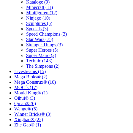
Kataloge (9)
Minecraft (11)
Minifiguren (12)
Ninjago (10)
Sculptures (5)
Specials (3)
Speed Champions (3)
Star Wars (75)
Stranger Things (3)
Super Heroes (5)
Super Mario (2)
Technic (143)
The Simpsons (2)
Livestreams (15)
Mega Bloks® (2)
Mega Construx® (10)
MOC´s (17)
Mould King® (1)
Qihui® (3)
Qman® (6)
Wange® (5)
Winner Bricks® (3)
Xingbao® (22)
Zhe Gao® (1)