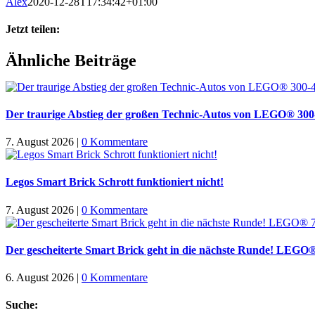
Alex
2020-12-28T17:34:42+01:00
Jetzt teilen:
Facebook
X
WhatsApp
Pinterest
E-
Ähnliche Beiträge
Mail
Der traurige Abstieg der großen Technic-Autos von LEGO® 30
7. August 2026
|
0 Kommentare
Legos Smart Brick Schrott funktioniert nicht!
7. August 2026
|
0 Kommentare
Der gescheiterte Smart Brick geht in die nächste Runde! LEGO
6. August 2026
|
0 Kommentare
Suche: