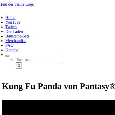
Zum
Inhalt
oggle
springen
avigation
Home
YouTube
Twitch
Der Laden
Bausteine-Sets
Merchandise
FAQ
Kontakt
Suche
nach:
Kung Fu Panda von Pantasy®