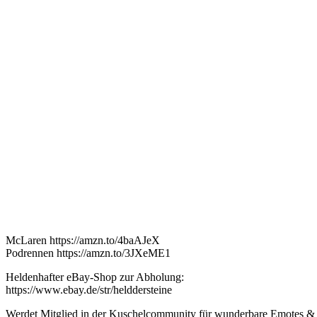
McLaren https://amzn.to/4baAJeX
Podrennen https://amzn.to/3JXeME1
Heldenhafter eBay-Shop zur Abholung:
https://www.ebay.de/str/helddersteine
Werdet Mitglied in der Kuschelcommunity für wunderbare Emotes & 