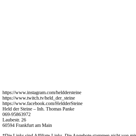
https://www.instagram.com/helddersteine
https://www.twitch.tv/held_der_steine
https://www.facebook.com/HeldderSteine
Held der Steine – Inh. Thomas Panke
069-95863972
Laubestr. 26
60594 Frankfurt am Main
*Die Links sind Affiliate-Links. Die Angebote stammen nicht von mir,