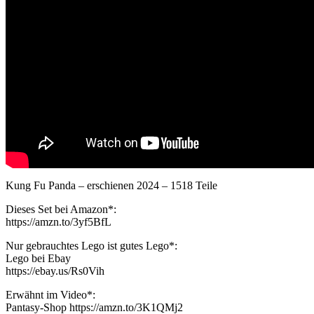
Kung Fu Panda – erschienen 2024 – 1518 Teile
Dieses Set bei Amazon*:
https://amzn.to/3yf5BfL
Nur gebrauchtes Lego ist gutes Lego*:
Lego bei Ebay
https://ebay.us/Rs0Vih
Erwähnt im Video*:
Pantasy-Shop https://amzn.to/3K1QMj2