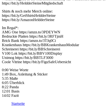
https://bit.ly/HeldderSteineMitgliedschaft
Shirts & noch mehr Merch online:
https://bit.ly/GetShirtsHeldderSteine
https://bit.ly/AmazonHeldderSteine
Im Regal*:
AMG One https://amzn.to/3PDEYWN
Bedruckte Platten https://bit.ly/3RFTjmH
Brick Bank https://amzn.to/3TJq0Ci
Krankenhaus https://bit.ly/BBKrankenhausModular
Schreinerei https://bit.ly/BBSchreinerei
V100 Lok https://bit.ly/BBV100Display
Unimog https://bit.ly/BBTLF3000
Coole Vitrine https://bit.ly/FiguSafeUebersicht
0:00 Weise Worte
1:49 Box, Anleitung & Sticker
5:35 Maße
6:05 Überblick
8:22 Panda
12:01 Basis
14:02 Fazit
Startseite