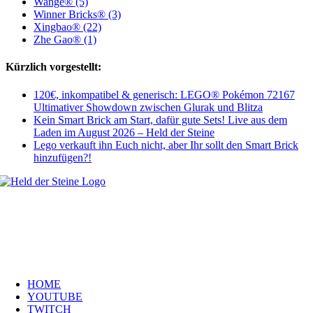
Wange® (5)
Winner Bricks® (3)
Xingbao® (22)
Zhe Gao® (1)
Kürzlich vorgestellt:
120€, inkompatibel & generisch: LEGO® Pokémon 72167
Ultimativer Showdown zwischen Glurak und Blitza
Kein Smart Brick am Start, dafür gute Sets! Live aus dem
Laden im August 2026 – Held der Steine
Lego verkauft ihn Euch nicht, aber Ihr sollt den Smart Brick
hinzufügen?!
Welt, ich wünsche Euch viel Spaß auf meiner Webseite und freue mich
über Euren Besuch. Schaut Euch um und habt viel Freude –
es wird wunderbar!
Navigation
HOME
YOUTUBE
TWITCH