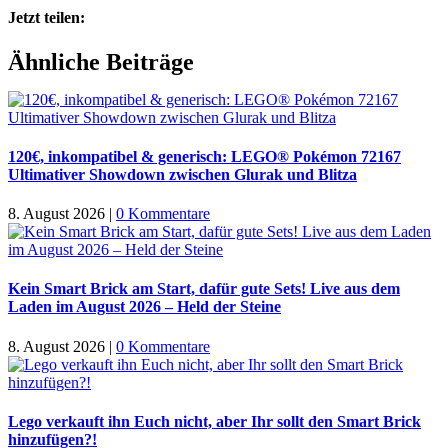
Jetzt teilen:
Facebook
X
WhatsApp
Pinterest
E-
Ähnliche Beiträge
Mail
120€, inkompatibel & generisch: LEGO® Pokémon 72167
Ultimativer Showdown zwischen Glurak und Blitza
8. August 2026
|
0 Kommentare
Kein Smart Brick am Start, dafür gute Sets! Live aus dem
Laden im August 2026 – Held der Steine
8. August 2026
|
0 Kommentare
Lego verkauft ihn Euch nicht, aber Ihr sollt den Smart Brick
hinzufügen?!