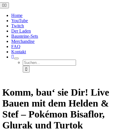
Zum
Toggle
Navigation
Inhalt
springen
Home
YouTube
Twitch
Der Laden
Bausteine-Sets
Merchandise
FAQ
Kontakt
Suche
nach:
Komm, bau‘ sie Dir! Live
Bauen mit dem Helden &
Stef – Pokémon Bisaflor,
Glurak und Turtok