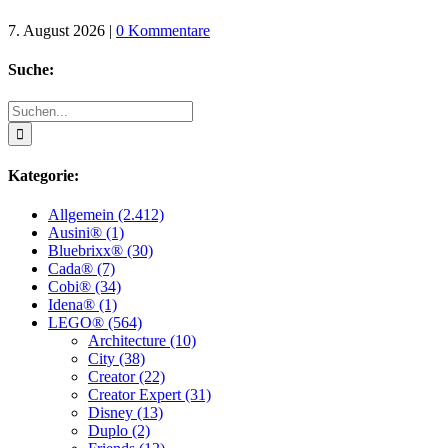
7. August 2026
|
0 Kommentare
Suche:
Suche
nach:
Kategorie:
Allgemein (2.412)
Ausini® (1)
Bluebrixx® (30)
Cada® (7)
Cobi® (34)
Idena® (1)
LEGO® (564)
Architecture (10)
City (38)
Creator (22)
Creator Expert (31)
Disney (13)
Duplo (2)