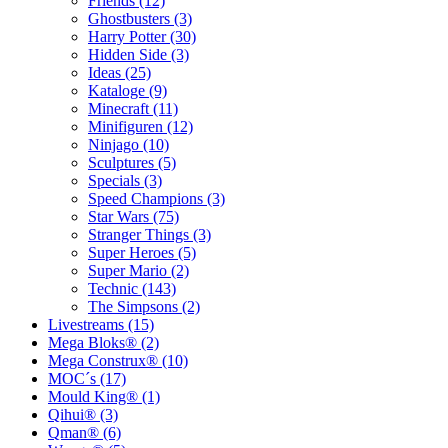
Friends (12)
Ghostbusters (3)
Harry Potter (30)
Hidden Side (3)
Ideas (25)
Kataloge (9)
Minecraft (11)
Minifiguren (12)
Ninjago (10)
Sculptures (5)
Specials (3)
Speed Champions (3)
Star Wars (75)
Stranger Things (3)
Super Heroes (5)
Super Mario (2)
Technic (143)
The Simpsons (2)
Livestreams (15)
Mega Bloks® (2)
Mega Construx® (10)
MOC´s (17)
Mould King® (1)
Qihui® (3)
Qman® (6)