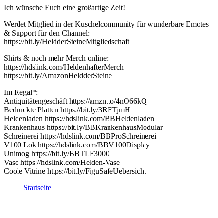
Ich wünsche Euch eine großartige Zeit!
Werdet Mitglied in der Kuschelcommunity für wunderbare Emotes
& Support für den Channel:
https://bit.ly/HeldderSteineMitgliedschaft
Shirts & noch mehr Merch online:
https://hdslink.com/HeldenhafterMerch
https://bit.ly/AmazonHeldderSteine
Im Regal*:
Antiquitätengeschäft https://amzn.to/4nO66kQ
Bedruckte Platten https://bit.ly/3RFTjmH
Heldenladen https://hdslink.com/BBHeldenladen
Krankenhaus https://bit.ly/BBKrankenhausModular
Schreinerei https://hdslink.com/BBProSchreinerei
V100 Lok https://hdslink.com/BBV100Display
Unimog https://bit.ly/BBTLF3000
Vase https://hdslink.com/Helden-Vase
Coole Vitrine https://bit.ly/FiguSafeUebersicht
Startseite