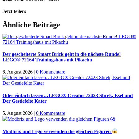
Jetzt teilen:
Facebook
X
WhatsApp
Pinterest
E-
Ähnliche Beiträge
Mail
Der gescheiterte Smart Brick geht in die nächste Runde!
LEGO® 72164 Trainingshaus mit Pikachu
6. August 2026
|
0 Kommentare
Oder einfach lassen…LEGO® Creator 72423 Shrek, Esel und
Der Gestiefelte Kater
5. August 2026
|
0 Kommentare
Modbrix und Lego verwenden die gleichen Figuren