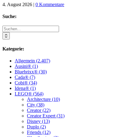
4. August 2026
|
0 Kommentare
Suche:
Suche
nach:
Kategorie:
Allgemein (2.407)
Ausini® (1)
Bluebrixx® (30)
Cada® (7)
Cobi® (34)
Idena® (1)
LEGO® (564)
Architecture (10)
City (38)
Creator (22)
Creator Expert (31)
Disney (13)
Duplo (2)
Friends (12)