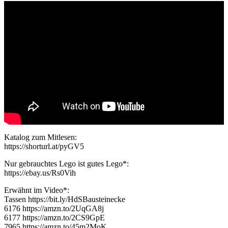
Katalog zum Mitlesen:
https://shorturl.at/pyGV5
Nur gebrauchtes Lego ist gutes Lego*:
https://ebay.us/Rs0Vih
Erwähnt im Video*:
Tassen https://bit.ly/HdSBausteinecke
6176 https://amzn.to/2UqGA8j
6177 https://amzn.to/2CS9GpE
7965 https://amzn.to/45m2MoK