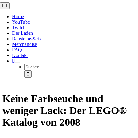
Zum
Toggle
Navigation
Inhalt
springen
Home
YouTube
Twitch
Der Laden
Bausteine-Sets
Merchandise
FAQ
Kontakt
Suche
nach:
Keine Farbseuche und
weniger Lack: Der LEGO®
Katalog von 2008