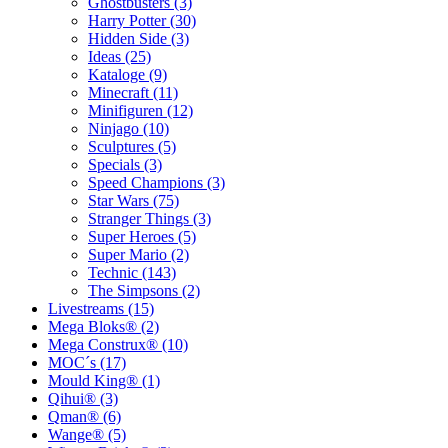
Ghostbusters (3)
Harry Potter (30)
Hidden Side (3)
Ideas (25)
Kataloge (9)
Minecraft (11)
Minifiguren (12)
Ninjago (10)
Sculptures (5)
Specials (3)
Speed Champions (3)
Star Wars (75)
Stranger Things (3)
Super Heroes (5)
Super Mario (2)
Technic (143)
The Simpsons (2)
Livestreams (15)
Mega Bloks® (2)
Mega Construx® (10)
MOC´s (17)
Mould King® (1)
Qihui® (3)
Qman® (6)
Wange® (5)