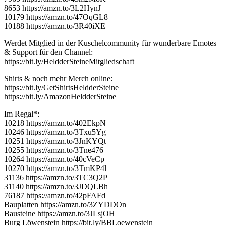
8653 https://amzn.to/3L2HynJ
10179 https://amzn.to/47OqGL8
10188 https://amzn.to/3R40iXE
Werdet Mitglied in der Kuschelcommunity für wunderbare Emotes
& Support für den Channel:
https://bit.ly/HeldderSteineMitgliedschaft
Shirts & noch mehr Merch online:
https://bit.ly/GetShirtsHeldderSteine
https://bit.ly/AmazonHeldderSteine
Im Regal*:
10218 https://amzn.to/402EkpN
10246 https://amzn.to/3Txu5Yg
10251 https://amzn.to/3JnKYQt
10255 https://amzn.to/3Tne476
10264 https://amzn.to/40cVeCp
10270 https://amzn.to/3TmKP4l
31136 https://amzn.to/3TC3Q2P
31140 https://amzn.to/3JDQLBh
76187 https://amzn.to/42pFAFd
Bauplatten https://amzn.to/3ZYDDOn
Bausteine https://amzn.to/3JLsjOH
Burg Löwenstein https://bit.ly/BBLoewenstein