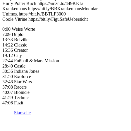
Harry Potter Buch https://amzn.to/449KE1a
Krankenhaus https://bit.ly/BBKrankenhausModular
Unimog https://bit.ly/BBTLF3000
Coole Vitrine https://bit.ly/FiguSafeUebersicht
0:00 Weise Worte
7:09 Duplo
13:33 Belville
14:22 Classic
15:36 Creator
19:12 City
27:44 Fußball & Mars Mission
28:40 Castle
30:36 Indiana Jones
31:50 Exoforce
32:48 Star Wars
37:08 Racers
40:07 Bionicle
41:59 Technic
47:06 Fazit
Startseite