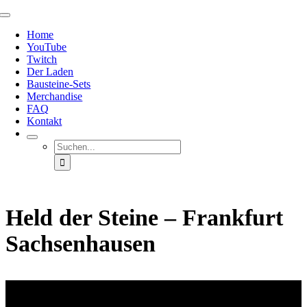
Zum
Toggle
Inhalt
Navigation
Home
springen
YouTube
Twitch
Der Laden
Bausteine-Sets
Merchandise
FAQ
Kontakt
Suche
nach:
Held der Steine – Frankfurt
Sachsenhausen