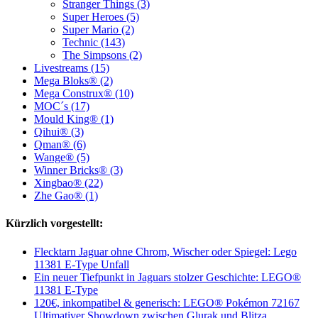
Stranger Things (3)
Super Heroes (5)
Super Mario (2)
Technic (143)
The Simpsons (2)
Livestreams (15)
Mega Bloks® (2)
Mega Construx® (10)
MOC´s (17)
Mould King® (1)
Qihui® (3)
Qman® (6)
Wange® (5)
Winner Bricks® (3)
Xingbao® (22)
Zhe Gao® (1)
Kürzlich vorgestellt:
Flecktarn Jaguar ohne Chrom, Wischer oder Spiegel: Lego
11381 E-Type Unfall
Ein neuer Tiefpunkt in Jaguars stolzer Geschichte: LEGO®
11381 E-Type
120€, inkompatibel & generisch: LEGO® Pokémon 72167
Ultimativer Showdown zwischen Glurak und Blitza