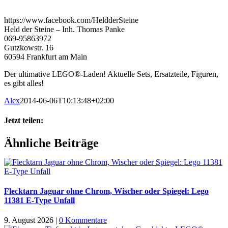
https://www.facebook.com/HeldderSteine
Held der Steine – Inh. Thomas Panke
069-95863972
Gutzkowstr. 16
60594 Frankfurt am Main
Der ultimative LEGO®-Laden! Aktuelle Sets, Ersatzteile, Figuren,
es gibt alles!
Alex
2014-06-06T10:13:48+02:00
Jetzt teilen:
Facebook
X
WhatsApp
Pinterest
E-
Ähnliche Beiträge
Mail
Flecktarn Jaguar ohne Chrom, Wischer oder Spiegel: Lego
11381 E-Type Unfall
9. August 2026
|
0 Kommentare