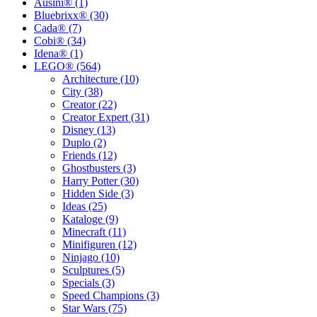
Ausini® (1)
Bluebrixx® (30)
Cada® (7)
Cobi® (34)
Idena® (1)
LEGO® (564)
Architecture (10)
City (38)
Creator (22)
Creator Expert (31)
Disney (13)
Duplo (2)
Friends (12)
Ghostbusters (3)
Harry Potter (30)
Hidden Side (3)
Ideas (25)
Kataloge (9)
Minecraft (11)
Minifiguren (12)
Ninjago (10)
Sculptures (5)
Specials (3)
Speed Champions (3)
Star Wars (75)