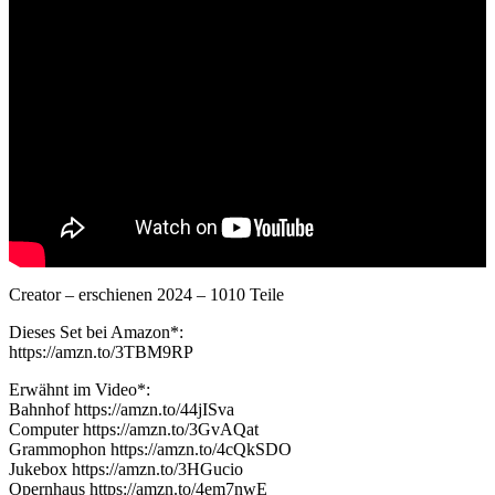
Creator – erschienen 2024 – 1010 Teile
Dieses Set bei Amazon*:
https://amzn.to/3TBM9RP
Erwähnt im Video*:
Bahnhof https://amzn.to/44jISva
Computer https://amzn.to/3GvAQat
Grammophon https://amzn.to/4cQkSDO
Jukebox https://amzn.to/3HGucio
Opernhaus https://amzn.to/4em7nwE