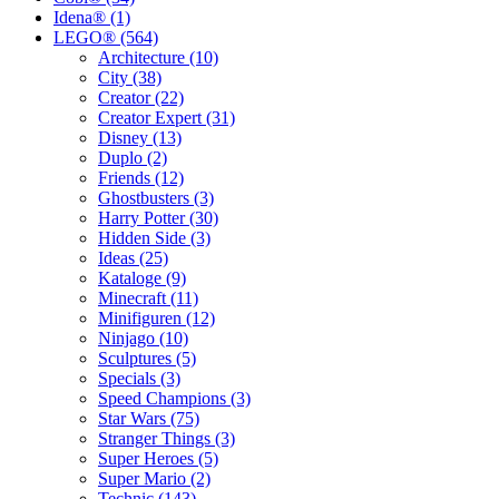
Idena® (1)
LEGO® (564)
Architecture (10)
City (38)
Creator (22)
Creator Expert (31)
Disney (13)
Duplo (2)
Friends (12)
Ghostbusters (3)
Harry Potter (30)
Hidden Side (3)
Ideas (25)
Kataloge (9)
Minecraft (11)
Minifiguren (12)
Ninjago (10)
Sculptures (5)
Specials (3)
Speed Champions (3)
Star Wars (75)
Stranger Things (3)
Super Heroes (5)
Super Mario (2)
Technic (143)