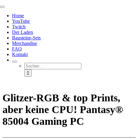
Zum
Toggle
Inhalt
Navigation
Home
springen
YouTube
Twitch
Der Laden
Bausteine-Sets
Merchandise
FAQ
Kontakt
Suche
nach:
Glitzer-RGB & top Prints,
aber keine CPU! Pantasy®
85004 Gaming PC