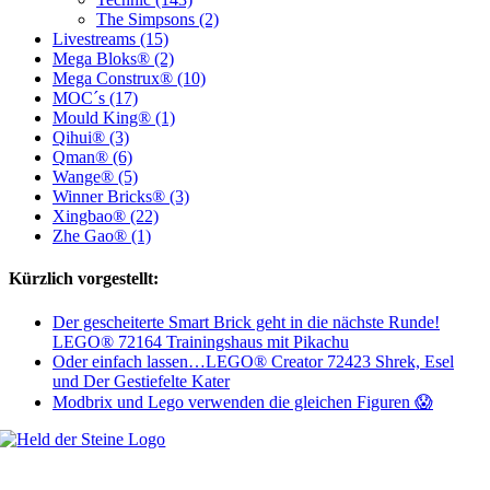
The Simpsons (2)
Livestreams (15)
Mega Bloks® (2)
Mega Construx® (10)
MOC´s (17)
Mould King® (1)
Qihui® (3)
Qman® (6)
Wange® (5)
Winner Bricks® (3)
Xingbao® (22)
Zhe Gao® (1)
Kürzlich vorgestellt:
Der gescheiterte Smart Brick geht in die nächste Runde!
LEGO® 72164 Trainingshaus mit Pikachu
Oder einfach lassen…LEGO® Creator 72423 Shrek, Esel
und Der Gestiefelte Kater
Modbrix und Lego verwenden die gleichen Figuren 😱
Welt, ich wünsche Euch viel Spaß auf meiner Webseite und freue mich