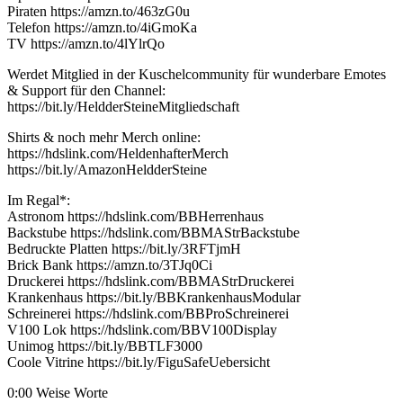
Piraten https://amzn.to/463zG0u
Telefon https://amzn.to/4iGmoKa
TV https://amzn.to/4lYlrQo
Werdet Mitglied in der Kuschelcommunity für wunderbare Emotes
& Support für den Channel:
https://bit.ly/HeldderSteineMitgliedschaft
Shirts & noch mehr Merch online:
https://hdslink.com/HeldenhafterMerch
https://bit.ly/AmazonHeldderSteine
Im Regal*:
Astronom https://hdslink.com/BBHerrenhaus
Backstube https://hdslink.com/BBMAStrBackstube
Bedruckte Platten https://bit.ly/3RFTjmH
Brick Bank https://amzn.to/3TJq0Ci
Druckerei https://hdslink.com/BBMAStrDruckerei
Krankenhaus https://bit.ly/BBKrankenhausModular
Schreinerei https://hdslink.com/BBProSchreinerei
V100 Lok https://hdslink.com/BBV100Display
Unimog https://bit.ly/BBTLF3000
Coole Vitrine https://bit.ly/FiguSafeUebersicht
0:00 Weise Worte