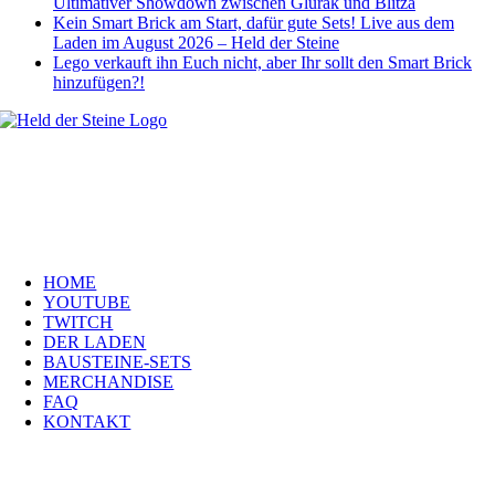
Ultimativer Showdown zwischen Glurak und Blitza
Kein Smart Brick am Start, dafür gute Sets! Live aus dem
Laden im August 2026 – Held der Steine
Lego verkauft ihn Euch nicht, aber Ihr sollt den Smart Brick
hinzufügen?!
Welt, ich wünsche Euch viel Spaß auf meiner Webseite und freue mich
über Euren Besuch. Schaut Euch um und habt viel Freude –
es wird wunderbar!
Navigation
HOME
YOUTUBE
TWITCH
DER LADEN
BAUSTEINE-SETS
MERCHANDISE
FAQ
KONTAKT
Kontakt