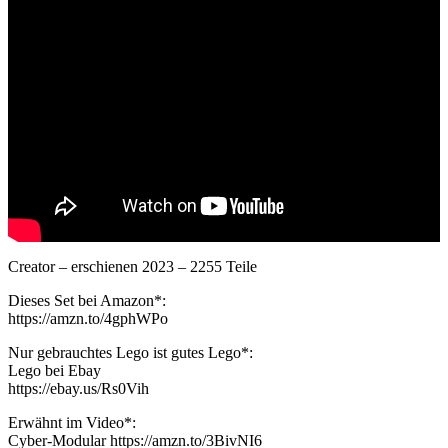
Creator – erschienen 2023 – 2255 Teile
Dieses Set bei Amazon*:
https://amzn.to/4gphWPo
Nur gebrauchtes Lego ist gutes Lego*:
Lego bei Ebay
https://ebay.us/Rs0Vih
Erwähnt im Video*:
Cyber-Modular https://amzn.to/3BivNI6