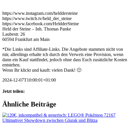
https://www.instagram.com/helddersteine
https://www.twitch.tv/held_der_steine
https://www.facebook.com/HeldderSteine
Held der Steine – Inh. Thomas Panke
Laubestr. 26
60594 Frankfurt am Main
*Die Links sind Affiliate-Links. Die Angebote stammen nicht von
mir, allerdings erhalte ich durch den Verweis eine Provision, wenn
dann ein Kauf stattfindet, jedoch ohne dass Euch zusätzliche Kosten
entstehen.
Wenn Ihr klickt und kauft: vielen Dank! 🙂
2024-12-07T10:00:01+01:00
Jetzt teilen:
Facebook
X
WhatsApp
Pinterest
E-
Ähnliche Beiträge
Mail