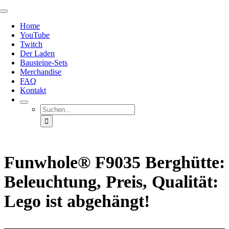
Zum
Toggle
Inhalt
Navigation
Home
springen
YouTube
Twitch
Der Laden
Bausteine-Sets
Merchandise
FAQ
Kontakt
Suche
nach:
Funwhole® F9035 Berghütte:
Beleuchtung, Preis, Qualität:
Lego ist abgehängt!