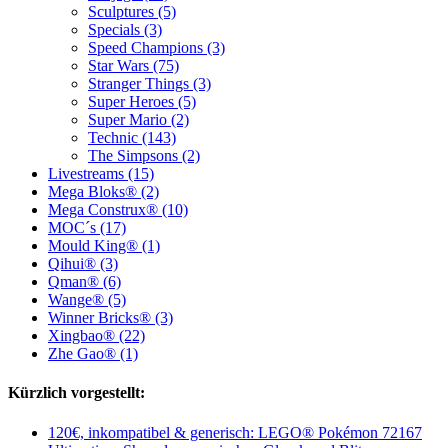
Sculptures (5)
Specials (3)
Speed Champions (3)
Star Wars (75)
Stranger Things (3)
Super Heroes (5)
Super Mario (2)
Technic (143)
The Simpsons (2)
Livestreams (15)
Mega Bloks® (2)
Mega Construx® (10)
MOC´s (17)
Mould King® (1)
Qihui® (3)
Qman® (6)
Wange® (5)
Winner Bricks® (3)
Xingbao® (22)
Zhe Gao® (1)
Kürzlich vorgestellt:
120€, inkompatibel & generisch: LEGO® Pokémon 72167