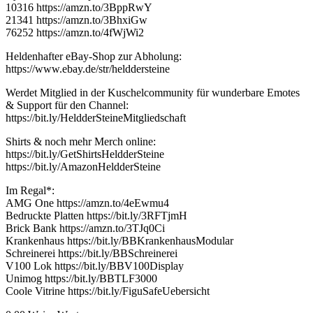
10316 https://amzn.to/3BppRwY
21341 https://amzn.to/3BhxiGw
76252 https://amzn.to/4fWjWi2
Heldenhafter eBay-Shop zur Abholung:
https://www.ebay.de/str/helddersteine
Werdet Mitglied in der Kuschelcommunity für wunderbare Emotes
& Support für den Channel:
https://bit.ly/HeldderSteineMitgliedschaft
Shirts & noch mehr Merch online:
https://bit.ly/GetShirtsHeldderSteine
https://bit.ly/AmazonHeldderSteine
Im Regal*:
AMG One https://amzn.to/4eEwmu4
Bedruckte Platten https://bit.ly/3RFTjmH
Brick Bank https://amzn.to/3TJq0Ci
Krankenhaus https://bit.ly/BBKrankenhausModular
Schreinerei https://bit.ly/BBSchreinerei
V100 Lok https://bit.ly/BBV100Display
Unimog https://bit.ly/BBTLF3000
Coole Vitrine https://bit.ly/FiguSafeUebersicht