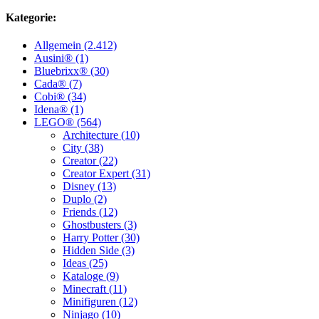
Kategorie:
Allgemein (2.412)
Ausini® (1)
Bluebrixx® (30)
Cada® (7)
Cobi® (34)
Idena® (1)
LEGO® (564)
Architecture (10)
City (38)
Creator (22)
Creator Expert (31)
Disney (13)
Duplo (2)
Friends (12)
Ghostbusters (3)
Harry Potter (30)
Hidden Side (3)
Ideas (25)
Kataloge (9)
Minecraft (11)
Minifiguren (12)
Ninjago (10)