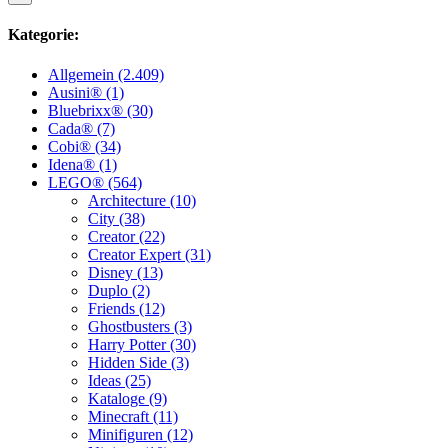
Kategorie:
Allgemein (2.409)
Ausini® (1)
Bluebrixx® (30)
Cada® (7)
Cobi® (34)
Idena® (1)
LEGO® (564)
Architecture (10)
City (38)
Creator (22)
Creator Expert (31)
Disney (13)
Duplo (2)
Friends (12)
Ghostbusters (3)
Harry Potter (30)
Hidden Side (3)
Ideas (25)
Kataloge (9)
Minecraft (11)
Minifiguren (12)