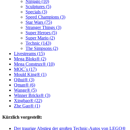
Ninjago (10)
Sculptures (5)
Specials (3)
Speed Champions (3)
Star Wars (75)
Stranger Things (3)
Super Heroes (5)
Super Mario (2)
Technic (143)
The Simpsons (2)
Livestreams (15)
Mega Bloks® (2)
Mega Construx® (10)
MOC´s (17)
Mould King® (1)
Qihui® (3)
Qman® (6)
Wange® (5)
Winner Bricks® (3)
Xingbao® (22)
Zhe Gao® (1)
Kürzlich vorgestellt:
Der traurige Abstieg der großen Technic-Autos von LEGO®