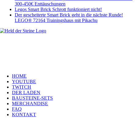
300-450€ Enttäuschungen
Legos Smart Brick Schrott funktioniert nicht!
Der gescheiterte Smart Brick geht in die nächste Runde!
LEGO® 72164 Trainingshaus mit Pikachu
Welt, ich wünsche Euch viel Spaß auf meiner Webseite und freue mich
über Euren Besuch. Schaut Euch um und habt viel Freude –
es wird wunderbar!
Navigation
HOME
YOUTUBE
TWITCH
DER LADEN
BAUSTEINE-SETS
MERCHANDISE
FAQ
KONTAKT
Kontakt