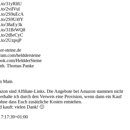
n.to/31yRltU
.to/2viIVul
n.to/2S9uEcA
n.to/2S9Ui0Y
n.to/38aEy3k
zn.to/31BrWQ8
n.to/2tBeCyC
n.to/2UzpsjP
er-steine.de
ram.com/helddersteine
ook.com/HeldderSteine
 Inh. Thomas Panke
am Main
zon sind Affiliate-Links. Die Angebote bei Amazon stammen nicht
s erhalte ich durch den Verweis eine Provision, wenn dann ein Kauf
 ohne dass Euch zusätzliche Kosten entstehen.
d kauft: vielen Dank! 🙂
7:17:39+01:00