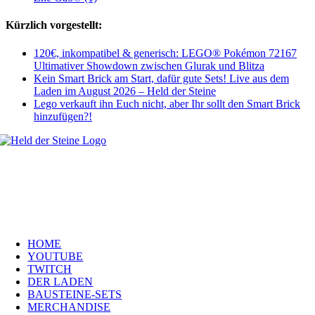
Kürzlich vorgestellt:
120€, inkompatibel & generisch: LEGO® Pokémon 72167
Ultimativer Showdown zwischen Glurak und Blitza
Kein Smart Brick am Start, dafür gute Sets! Live aus dem
Laden im August 2026 – Held der Steine
Lego verkauft ihn Euch nicht, aber Ihr sollt den Smart Brick
hinzufügen?!
Welt, ich wünsche Euch viel Spaß auf meiner Webseite und freue mich
über Euren Besuch. Schaut Euch um und habt viel Freude –
es wird wunderbar!
Navigation
HOME
YOUTUBE
TWITCH
DER LADEN
BAUSTEINE-SETS
MERCHANDISE