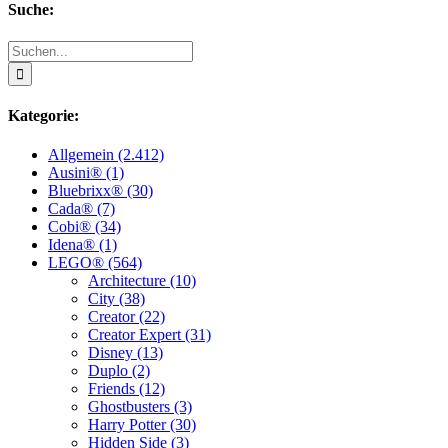
Suche:
Suche
nach:
Kategorie:
Allgemein (2.412)
Ausini® (1)
Bluebrixx® (30)
Cada® (7)
Cobi® (34)
Idena® (1)
LEGO® (564)
Architecture (10)
City (38)
Creator (22)
Creator Expert (31)
Disney (13)
Duplo (2)
Friends (12)
Ghostbusters (3)
Harry Potter (30)
Hidden Side (3)