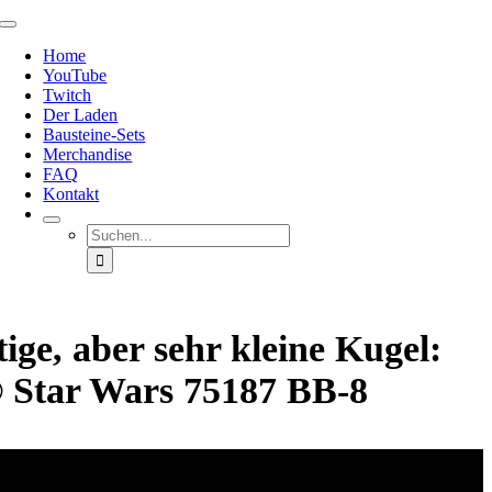
Zum
Toggle
Inhalt
Navigation
Home
springen
YouTube
Twitch
Der Laden
Bausteine-Sets
Merchandise
FAQ
Kontakt
Suche
nach:
tige, aber sehr kleine Kugel:
Star Wars 75187 BB-8