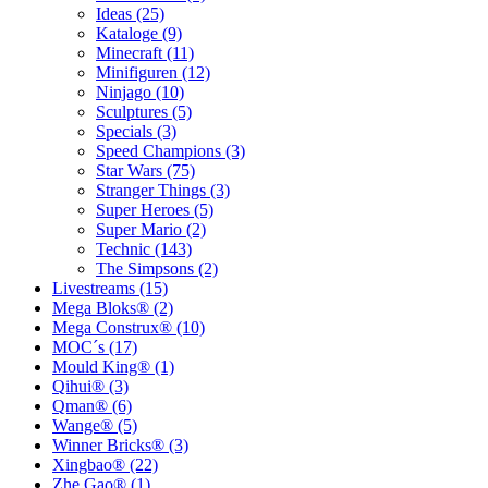
Ideas (25)
Kataloge (9)
Minecraft (11)
Minifiguren (12)
Ninjago (10)
Sculptures (5)
Specials (3)
Speed Champions (3)
Star Wars (75)
Stranger Things (3)
Super Heroes (5)
Super Mario (2)
Technic (143)
The Simpsons (2)
Livestreams (15)
Mega Bloks® (2)
Mega Construx® (10)
MOC´s (17)
Mould King® (1)
Qihui® (3)
Qman® (6)
Wange® (5)
Winner Bricks® (3)
Xingbao® (22)
Zhe Gao® (1)