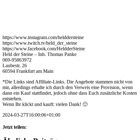
https://www.instagram.com/helddersteine
https://www.twitch.tv/held_der_steine
https://www.facebook.com/HeldderSteine
Held der Steine – Inh. Thomas Panke
069-95863972
Laubestr. 26
60594 Frankfurt am Main
*Die Links sind Affiliate-Links. Die Angebote stammen nicht von
mir, allerdings erhalte ich durch den Verweis eine Provision, wenn
dann ein Kauf stattfindet, jedoch ohne dass Euch zusätzliche Kosten
entstehen.
Wenn Ihr klickt und kauft: vielen Dank! 🙂
2024-03-27T16:00:06+01:00
Jetzt teilen:
Facebook
X
WhatsApp
Pinterest
E-