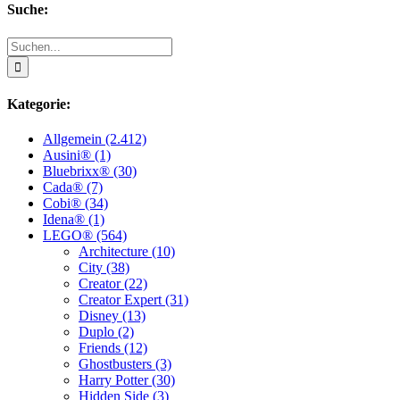
Suche:
Suche
nach:
Kategorie:
Allgemein (2.412)
Ausini® (1)
Bluebrixx® (30)
Cada® (7)
Cobi® (34)
Idena® (1)
LEGO® (564)
Architecture (10)
City (38)
Creator (22)
Creator Expert (31)
Disney (13)
Duplo (2)
Friends (12)
Ghostbusters (3)
Harry Potter (30)
Hidden Side (3)