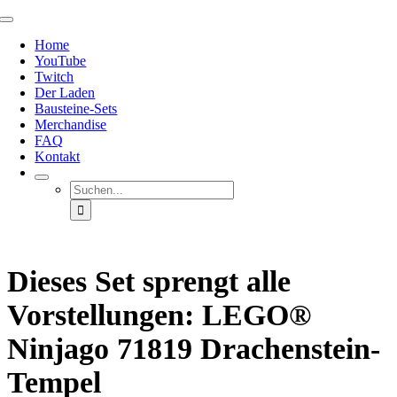
Zum
Toggle
Inhalt
Navigation
Home
springen
YouTube
Twitch
Der Laden
Bausteine-Sets
Merchandise
FAQ
Kontakt
Suche
nach:
Dieses Set sprengt alle
Vorstellungen: LEGO®
Ninjago 71819 Drachenstein-
Tempel