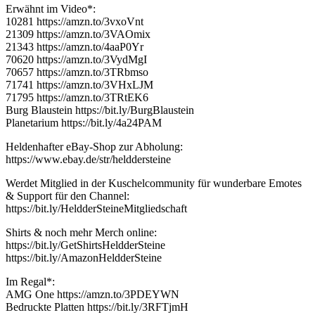
Erwähnt im Video*:
10281 https://amzn.to/3vxoVnt
21309 https://amzn.to/3VAOmix
21343 https://amzn.to/4aaP0Yr
70620 https://amzn.to/3VydMgI
70657 https://amzn.to/3TRbmso
71741 https://amzn.to/3VHxLJM
71795 https://amzn.to/3TRtEK6
Burg Blaustein https://bit.ly/BurgBlaustein
Planetarium https://bit.ly/4a24PAM
Heldenhafter eBay-Shop zur Abholung:
https://www.ebay.de/str/helddersteine
Werdet Mitglied in der Kuschelcommunity für wunderbare Emotes
& Support für den Channel:
https://bit.ly/HeldderSteineMitgliedschaft
Shirts & noch mehr Merch online:
https://bit.ly/GetShirtsHeldderSteine
https://bit.ly/AmazonHeldderSteine
Im Regal*:
AMG One https://amzn.to/3PDEYWN
Bedruckte Platten https://bit.ly/3RFTjmH