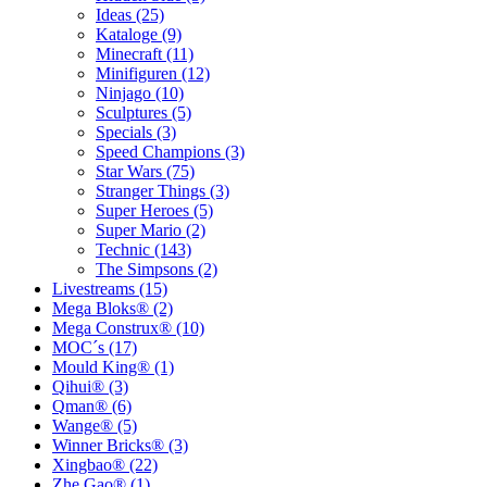
Ideas (25)
Kataloge (9)
Minecraft (11)
Minifiguren (12)
Ninjago (10)
Sculptures (5)
Specials (3)
Speed Champions (3)
Star Wars (75)
Stranger Things (3)
Super Heroes (5)
Super Mario (2)
Technic (143)
The Simpsons (2)
Livestreams (15)
Mega Bloks® (2)
Mega Construx® (10)
MOC´s (17)
Mould King® (1)
Qihui® (3)
Qman® (6)
Wange® (5)
Winner Bricks® (3)
Xingbao® (22)
Zhe Gao® (1)