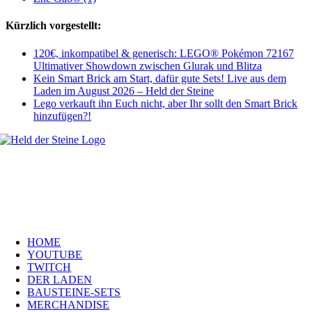
Kürzlich vorgestellt:
120€, inkompatibel & generisch: LEGO® Pokémon 72167
Ultimativer Showdown zwischen Glurak und Blitza
Kein Smart Brick am Start, dafür gute Sets! Live aus dem
Laden im August 2026 – Held der Steine
Lego verkauft ihn Euch nicht, aber Ihr sollt den Smart Brick
hinzufügen?!
Welt, ich wünsche Euch viel Spaß auf meiner Webseite und freue mich
über Euren Besuch. Schaut Euch um und habt viel Freude –
es wird wunderbar!
Navigation
HOME
YOUTUBE
TWITCH
DER LADEN
BAUSTEINE-SETS
MERCHANDISE