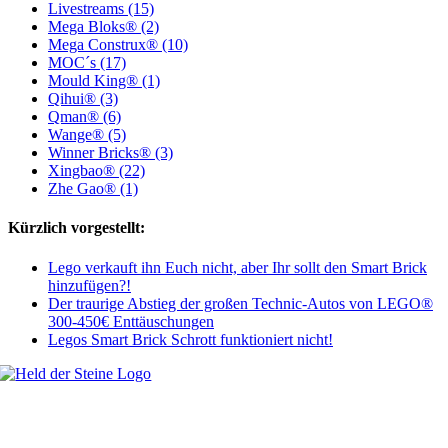
Livestreams (15)
Mega Bloks® (2)
Mega Construx® (10)
MOC´s (17)
Mould King® (1)
Qihui® (3)
Qman® (6)
Wange® (5)
Winner Bricks® (3)
Xingbao® (22)
Zhe Gao® (1)
Kürzlich vorgestellt:
Lego verkauft ihn Euch nicht, aber Ihr sollt den Smart Brick
hinzufügen?!
Der traurige Abstieg der großen Technic-Autos von LEGO®
300-450€ Enttäuschungen
Legos Smart Brick Schrott funktioniert nicht!
Welt, ich wünsche Euch viel Spaß auf meiner Webseite und freue mich
über Euren Besuch. Schaut Euch um und habt viel Freude –
es wird wunderbar!