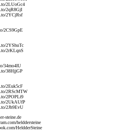
zn.to/2LUoGc4
n.to/2qR8GjI
n.to/2YCjRsf
n.to/2CS9GpE
n.to/2YShuTc
n.to/2rKLqnS
.to/34mo4lU
n.to/38HjjGP
n.to/2Euk5cF
zn.to/2RScMTW
n.to/2POPLi9
zn.to/2UkAUfP
n.to/2Jh9EvU
er-steine.de
ram.com/helddersteine
ook.com/HeldderSteine