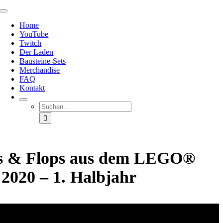
Zum
Toggle
Inhalt
Navigation
Home
springen
YouTube
Twitch
Der Laden
Bausteine-Sets
Merchandise
FAQ
Kontakt
Suche
nach:
s & Flops aus dem LEGO®
 2020 – 1. Halbjahr