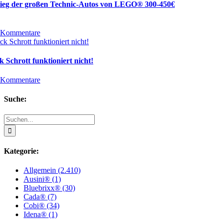
tieg der großen Technic-Autos von LEGO® 300-450€
 Kommentare
 Schrott funktioniert nicht!
 Kommentare
Suche:
Suche
nach:
Kategorie:
Allgemein (2.410)
Ausini® (1)
Bluebrixx® (30)
Cada® (7)
Cobi® (34)
Idena® (1)