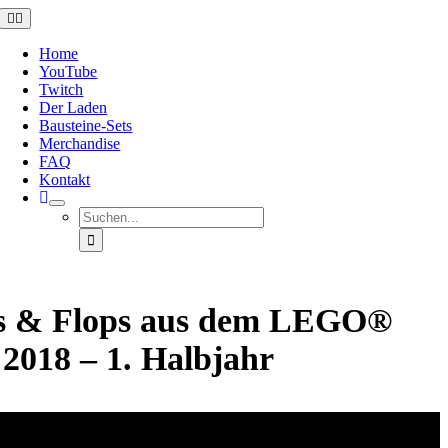
Zum
Toggle
Navigation
Inhalt
springen
Home
YouTube
Twitch
Der Laden
Bausteine-Sets
Merchandise
FAQ
Kontakt
Suche
nach:
s & Flops aus dem LEGO®
 2018 – 1. Halbjahr