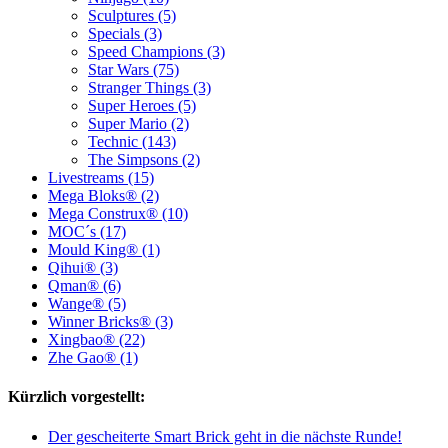
Sculptures (5)
Specials (3)
Speed Champions (3)
Star Wars (75)
Stranger Things (3)
Super Heroes (5)
Super Mario (2)
Technic (143)
The Simpsons (2)
Livestreams (15)
Mega Bloks® (2)
Mega Construx® (10)
MOC´s (17)
Mould King® (1)
Qihui® (3)
Qman® (6)
Wange® (5)
Winner Bricks® (3)
Xingbao® (22)
Zhe Gao® (1)
Kürzlich vorgestellt:
Der gescheiterte Smart Brick geht in die nächste Runde!