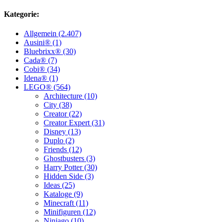
Kategorie:
Allgemein (2.407)
Ausini® (1)
Bluebrixx® (30)
Cada® (7)
Cobi® (34)
Idena® (1)
LEGO® (564)
Architecture (10)
City (38)
Creator (22)
Creator Expert (31)
Disney (13)
Duplo (2)
Friends (12)
Ghostbusters (3)
Harry Potter (30)
Hidden Side (3)
Ideas (25)
Kataloge (9)
Minecraft (11)
Minifiguren (12)
Ninjago (10)