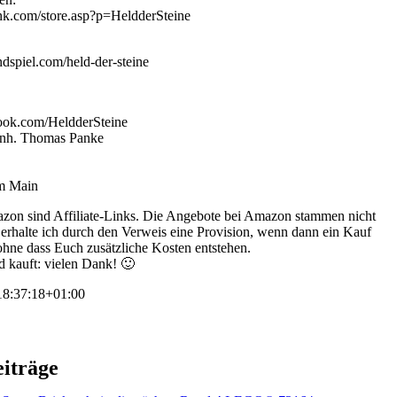
ink.com/store.asp?p=HeldderSteine
dspiel.com/held-der-steine
ook.com/HeldderSteine
 Inh. Thomas Panke
am Main
zon sind Affiliate-Links. Die Angebote bei Amazon stammen nicht
s erhalte ich durch den Verweis eine Provision, wenn dann ein Kauf
 ohne dass Euch zusätzliche Kosten entstehen.
d kauft: vielen Dank! 🙂
8:37:18+01:00
eiträge