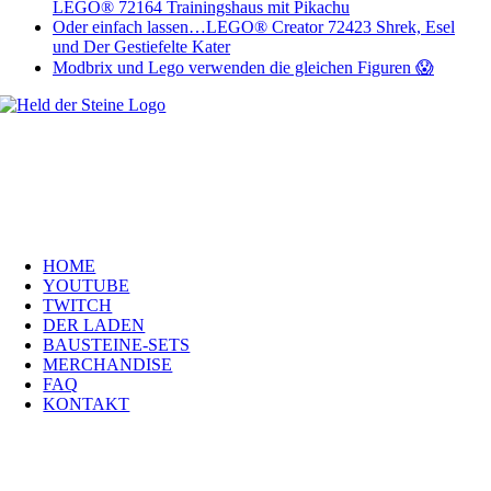
LEGO® 72164 Trainingshaus mit Pikachu
Oder einfach lassen…LEGO® Creator 72423 Shrek, Esel
und Der Gestiefelte Kater
Modbrix und Lego verwenden die gleichen Figuren 😱
Welt, ich wünsche Euch viel Spaß auf meiner Webseite und freue mich
über Euren Besuch. Schaut Euch um und habt viel Freude –
es wird wunderbar!
Navigation
HOME
YOUTUBE
TWITCH
DER LADEN
BAUSTEINE-SETS
MERCHANDISE
FAQ
KONTAKT
Kontakt
H
eld der Steine GmbH