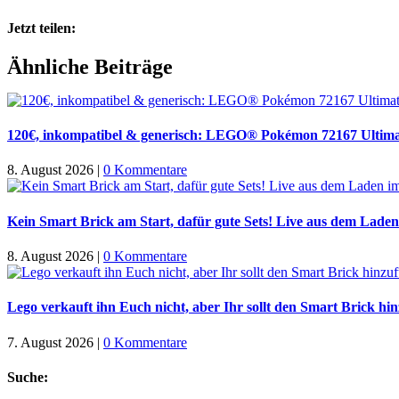
Jetzt teilen:
Facebook
X
WhatsApp
Pinterest
E-
Ähnliche Beiträge
Mail
120€, inkompatibel & generisch: LEGO® Pokémon 72167 Ultima
8. August 2026
|
0 Kommentare
Kein Smart Brick am Start, dafür gute Sets! Live aus dem Laden
8. August 2026
|
0 Kommentare
Lego verkauft ihn Euch nicht, aber Ihr sollt den Smart Brick hi
7. August 2026
|
0 Kommentare
Suche: