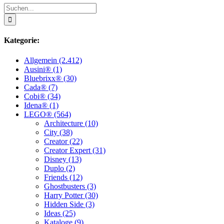
Suche
nach:
Kategorie:
Allgemein (2.412)
Ausini® (1)
Bluebrixx® (30)
Cada® (7)
Cobi® (34)
Idena® (1)
LEGO® (564)
Architecture (10)
City (38)
Creator (22)
Creator Expert (31)
Disney (13)
Duplo (2)
Friends (12)
Ghostbusters (3)
Harry Potter (30)
Hidden Side (3)
Ideas (25)
Kataloge (9)