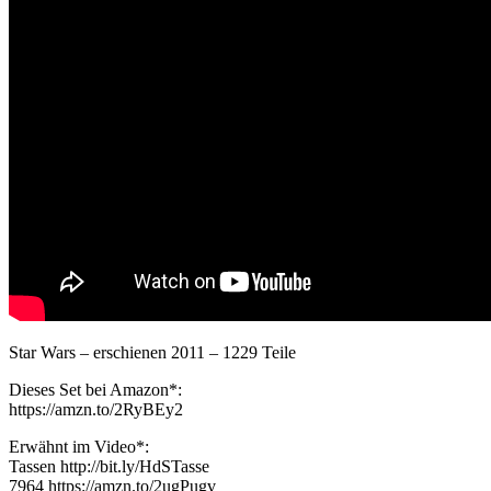
Star Wars – erschienen 2011 – 1229 Teile
Dieses Set bei Amazon*:
https://amzn.to/2RyBEy2
Erwähnt im Video*:
Tassen http://bit.ly/HdSTasse
7964 https://amzn.to/2ugPugv