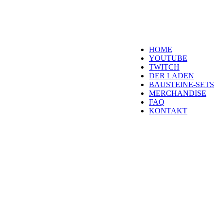
über Euren Besuch. S
es wird wunderbar!
Navigation
HOME
YOUTUBE
TWITCH
DER LADEN
BAUSTEINE-SETS
MERCHANDISE
FAQ
KONTAKT
Kontakt
H
eld der Steine Gm
Laubestraße 26
60594 Frankfurt
info@held-der-steine.
Copyright 2026 Held d
Webdesign by
AV Dig