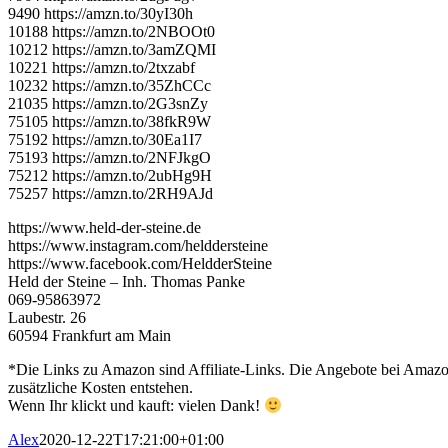
9490 https://amzn.to/30yI30h
10188 https://amzn.to/2NBOOt0
10212 https://amzn.to/3amZQMI
10221 https://amzn.to/2txzabf
10232 https://amzn.to/35ZhCCc
21035 https://amzn.to/2G3snZy
75105 https://amzn.to/38fkR9W
75192 https://amzn.to/30Ea1I7
75193 https://amzn.to/2NFJkgO
75212 https://amzn.to/2ubHg9H
75257 https://amzn.to/2RH9AJd
https://www.held-der-steine.de
https://www.instagram.com/helddersteine
https://www.facebook.com/HeldderSteine
Held der Steine – Inh. Thomas Panke
069-95863972
Laubestr. 26
60594 Frankfurt am Main
*Die Links zu Amazon sind Affiliate-Links. Die Angebote bei Amazon 
zusätzliche Kosten entstehen.
Wenn Ihr klickt und kauft: vielen Dank!
Alex
2020-12-22T17:21:00+01:00