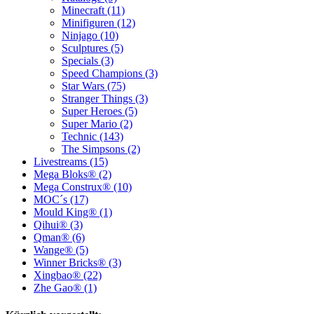
Minecraft (11)
Minifiguren (12)
Ninjago (10)
Sculptures (5)
Specials (3)
Speed Champions (3)
Star Wars (75)
Stranger Things (3)
Super Heroes (5)
Super Mario (2)
Technic (143)
The Simpsons (2)
Livestreams (15)
Mega Bloks® (2)
Mega Construx® (10)
MOC´s (17)
Mould King® (1)
Qihui® (3)
Qman® (6)
Wange® (5)
Winner Bricks® (3)
Xingbao® (22)
Zhe Gao® (1)