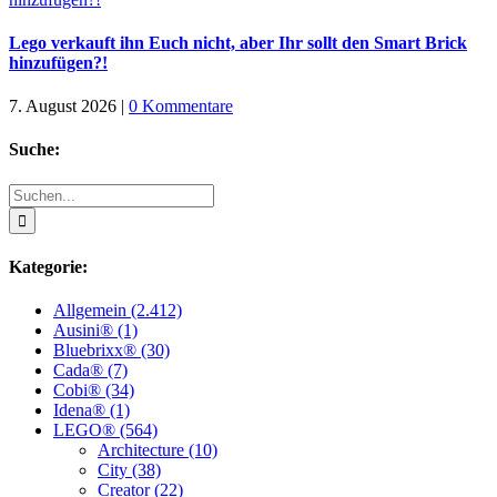
Lego verkauft ihn Euch nicht, aber Ihr sollt den Smart Brick
hinzufügen?!
7. August 2026
|
0 Kommentare
Suche:
Suche
nach:
Kategorie:
Allgemein (2.412)
Ausini® (1)
Bluebrixx® (30)
Cada® (7)
Cobi® (34)
Idena® (1)
LEGO® (564)
Architecture (10)
City (38)
Creator (22)