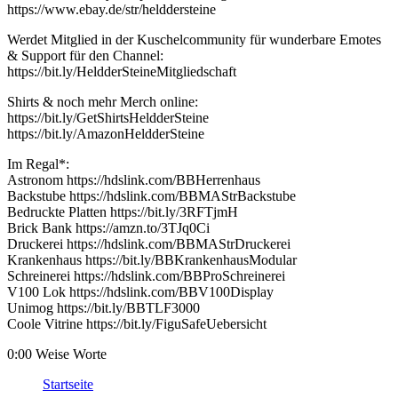
https://www.ebay.de/str/helddersteine
Werdet Mitglied in der Kuschelcommunity für wunderbare Emotes
& Support für den Channel:
https://bit.ly/HeldderSteineMitgliedschaft
Shirts & noch mehr Merch online:
https://bit.ly/GetShirtsHeldderSteine
https://bit.ly/AmazonHeldderSteine
Im Regal*:
Astronom https://hdslink.com/BBHerrenhaus
Backstube https://hdslink.com/BBMAStrBackstube
Bedruckte Platten https://bit.ly/3RFTjmH
Brick Bank https://amzn.to/3TJq0Ci
Druckerei https://hdslink.com/BBMAStrDruckerei
Krankenhaus https://bit.ly/BBKrankenhausModular
Schreinerei https://hdslink.com/BBProSchreinerei
V100 Lok https://hdslink.com/BBV100Display
Unimog https://bit.ly/BBTLF3000
Coole Vitrine https://bit.ly/FiguSafeUebersicht
0:00 Weise Worte
Startseite