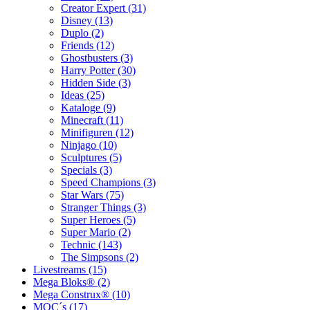
Creator Expert (31)
Disney (13)
Duplo (2)
Friends (12)
Ghostbusters (3)
Harry Potter (30)
Hidden Side (3)
Ideas (25)
Kataloge (9)
Minecraft (11)
Minifiguren (12)
Ninjago (10)
Sculptures (5)
Specials (3)
Speed Champions (3)
Star Wars (75)
Stranger Things (3)
Super Heroes (5)
Super Mario (2)
Technic (143)
The Simpsons (2)
Livestreams (15)
Mega Bloks® (2)
Mega Construx® (10)
MOC´s (17)