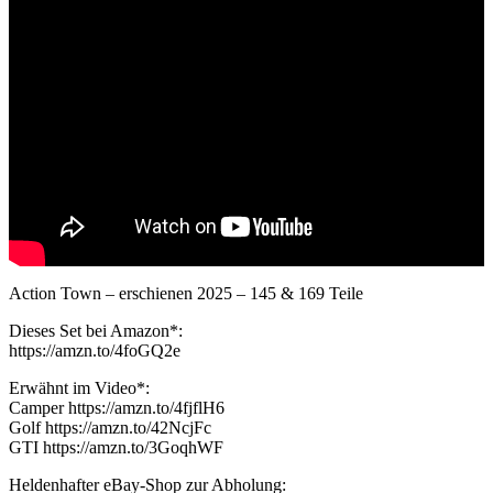
Action Town – erschienen 2025 – 145 & 169 Teile
Dieses Set bei Amazon*:
https://amzn.to/4foGQ2e
Erwähnt im Video*:
Camper https://amzn.to/4fjflH6
Golf https://amzn.to/42NcjFc
GTI https://amzn.to/3GoqhWF
Heldenhafter eBay-Shop zur Abholung: