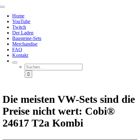
Zum
Toggle
Inhalt
Navigation
Home
springen
YouTube
Twitch
Der Laden
Bausteine-Sets
Merchandise
FAQ
Kontakt
Suche
nach:
Die meisten VW-Sets sind die
Preise nicht wert: Cobi®
24617 T2a Kombi