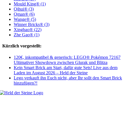
Mould King® (1)
Qihui® (3)
Qman® (6)
Wange® (5)
Winner Bricks® (3)
Xingbao® (22)
Zhe Gao® (1)
Kürzlich vorgestellt:
120€, inkompatibel & generisch: LEGO® Pokémon 72167
Ultimativer Showdown zwischen Glurak und Blitza
Kein Smart Brick am Start, dafür gute Sets! Live aus dem
Laden im August 2026 – Held der Steine
Lego verkauft ihn Euch nicht, aber Ihr sollt den Smart Brick
hinzufügen?!
Welt, ich wünsche Euch viel Spaß auf meiner Webseite und freue mich
über Euren Besuch. Schaut Euch um und habt viel Freude –
es wird wunderbar!
Navigation