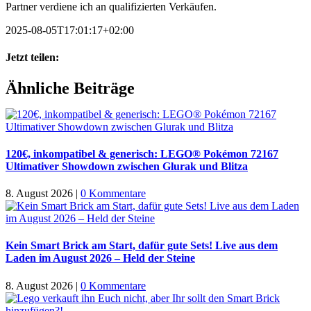
Partner verdiene ich an qualifizierten Verkäufen.
2025-08-05T17:01:17+02:00
Jetzt teilen:
Facebook
X
WhatsApp
Pinterest
E-
Ähnliche Beiträge
Mail
120€, inkompatibel & generisch: LEGO® Pokémon 72167
Ultimativer Showdown zwischen Glurak und Blitza
8. August 2026
|
0 Kommentare
Kein Smart Brick am Start, dafür gute Sets! Live aus dem
Laden im August 2026 – Held der Steine
8. August 2026
|
0 Kommentare