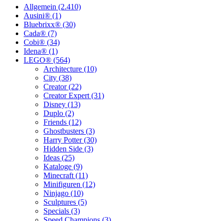
Allgemein (2.410)
Ausini® (1)
Bluebrixx® (30)
Cada® (7)
Cobi® (34)
Idena® (1)
LEGO® (564)
Architecture (10)
City (38)
Creator (22)
Creator Expert (31)
Disney (13)
Duplo (2)
Friends (12)
Ghostbusters (3)
Harry Potter (30)
Hidden Side (3)
Ideas (25)
Kataloge (9)
Minecraft (11)
Minifiguren (12)
Ninjago (10)
Sculptures (5)
Specials (3)
Speed Champions (3)