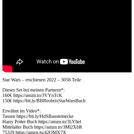
Star Wars – erschienen 2022 – 3058 Teile
Dieses Set bei meinen Partnern*:
160€ https://amzn.to/3VYnTcK
150€ https://bit.ly/BBReobrixStarWarsBuch
Erwähnt im Video*:
Tassen https://bit.ly/HdSBausteinecke
Harry Potter Buch https://amzn.to/3LYliel
Mittelalter Buch https://amzn.to/3Ml2XbR
75329 https://amzn.to/42QMX7X