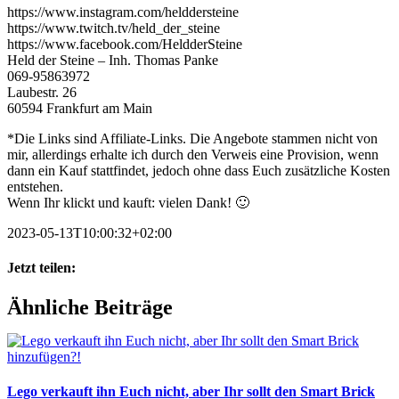
https://www.instagram.com/helddersteine
https://www.twitch.tv/held_der_steine
https://www.facebook.com/HeldderSteine
Held der Steine – Inh. Thomas Panke
069-95863972
Laubestr. 26
60594 Frankfurt am Main
*Die Links sind Affiliate-Links. Die Angebote stammen nicht von
mir, allerdings erhalte ich durch den Verweis eine Provision, wenn
dann ein Kauf stattfindet, jedoch ohne dass Euch zusätzliche Kosten
entstehen.
Wenn Ihr klickt und kauft: vielen Dank! 🙂
2023-05-13T10:00:32+02:00
Jetzt teilen:
Facebook
X
WhatsApp
Pinterest
E-
Ähnliche Beiträge
Mail
Lego verkauft ihn Euch nicht, aber Ihr sollt den Smart Brick