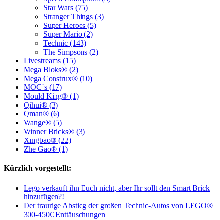
Star Wars (75)
Stranger Things (3)
Super Heroes (5)
Super Mario (2)
Technic (143)
The Simpsons (2)
Livestreams (15)
Mega Bloks® (2)
Mega Construx® (10)
MOC´s (17)
Mould King® (1)
Qihui® (3)
Qman® (6)
Wange® (5)
Winner Bricks® (3)
Xingbao® (22)
Zhe Gao® (1)
Kürzlich vorgestellt:
Lego verkauft ihn Euch nicht, aber Ihr sollt den Smart Brick
hinzufügen?!
Der traurige Abstieg der großen Technic-Autos von LEGO®
300-450€ Enttäuschungen