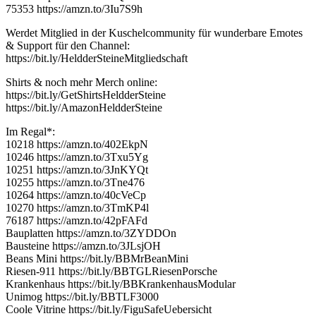
75353 https://amzn.to/3Iu7S9h
Werdet Mitglied in der Kuschelcommunity für wunderbare Emotes
& Support für den Channel:
https://bit.ly/HeldderSteineMitgliedschaft
Shirts & noch mehr Merch online:
https://bit.ly/GetShirtsHeldderSteine
https://bit.ly/AmazonHeldderSteine
Im Regal*:
10218 https://amzn.to/402EkpN
10246 https://amzn.to/3Txu5Yg
10251 https://amzn.to/3JnKYQt
10255 https://amzn.to/3Tne476
10264 https://amzn.to/40cVeCp
10270 https://amzn.to/3TmKP4l
76187 https://amzn.to/42pFAFd
Bauplatten https://amzn.to/3ZYDDOn
Bausteine https://amzn.to/3JLsjOH
Beans Mini https://bit.ly/BBMrBeanMini
Riesen-911 https://bit.ly/BBTGLRiesenPorsche
Krankenhaus https://bit.ly/BBKrankenhausModular
Unimog https://bit.ly/BBTLF3000
Coole Vitrine https://bit.ly/FiguSafeUebersicht