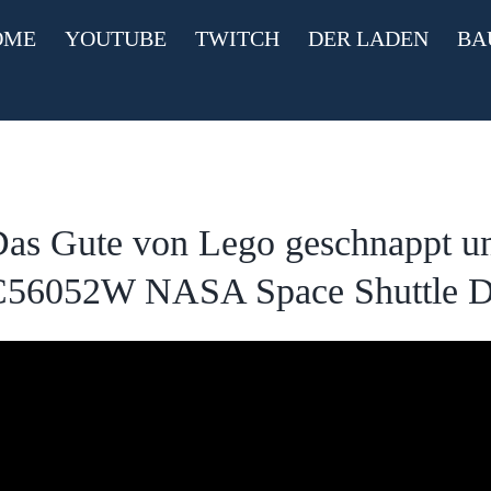
OME
YOUTUBE
TWITCH
DER LADEN
BA
as Gute von Lego geschnappt u
C56052W NASA Space Shuttle D