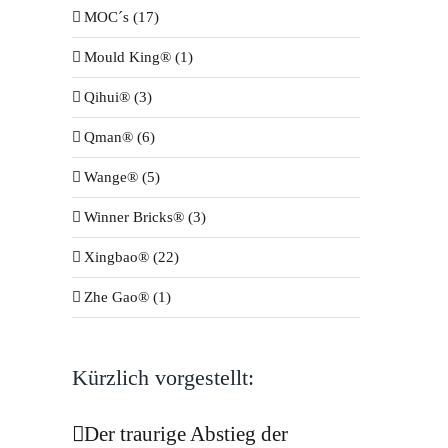
MOC´s (17)
Mould King® (1)
Qihui® (3)
Qman® (6)
Wange® (5)
Winner Bricks® (3)
Xingbao® (22)
Zhe Gao® (1)
Kürzlich vorgestellt:
Der traurige Abstieg der