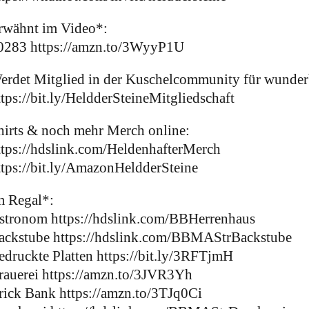
rwähnt im Video*:
0283 https://amzn.to/3WyyP1U
erdet Mitglied in der Kuschelcommunity für wunder
ttps://bit.ly/HeldderSteineMitgliedschaft
hirts & noch mehr Merch online:
ttps://hdslink.com/HeldenhafterMerch
ttps://bit.ly/AmazonHeldderSteine
m Regal*:
stronom https://hdslink.com/BBHerrenhaus
ackstube https://hdslink.com/BBMAStrBackstube
edruckte Platten https://bit.ly/3RFTjmH
rauerei https://amzn.to/3JVR3Yh
rick Bank https://amzn.to/3TJq0Ci