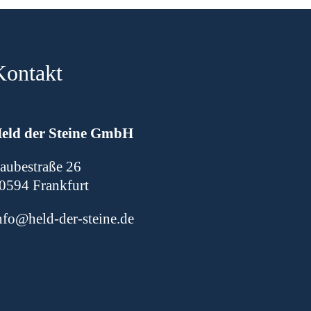
Kontakt
H
eld der Steine GmbH
aubestraße 26
0594 Frankfurt
nfo@held-der-steine.de