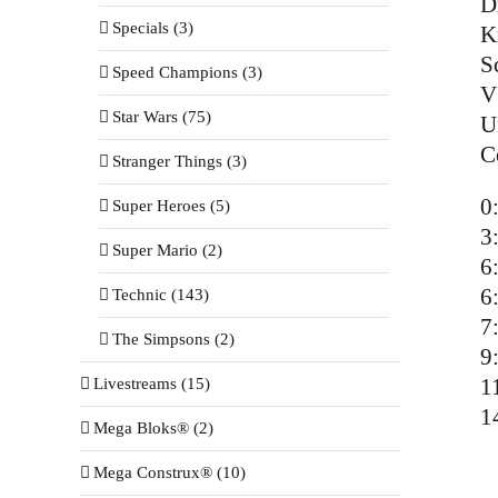
D
Specials (3)
K
S
Speed Champions (3)
V
Star Wars (75)
U
C
Stranger Things (3)
0
Super Heroes (5)
3
Super Mario (2)
6
6
Technic (143)
7
The Simpsons (2)
9
1
Livestreams (15)
1
Mega Bloks® (2)
Mega Construx® (10)