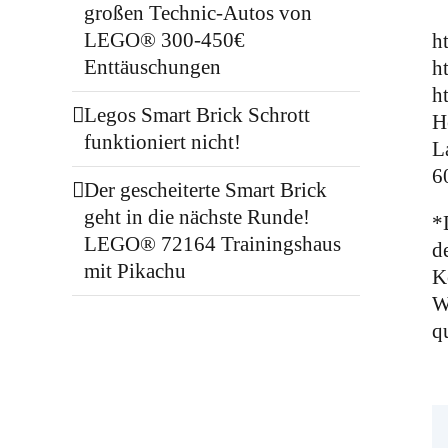
großen Technic-Autos von
LEGO® 300-450€
h
Enttäuschungen
h
h
Legos Smart Brick Schrott
H
funktioniert nicht!
L
6
Der gescheiterte Smart Brick
geht in die nächste Runde!
*
LEGO® 72164 Trainingshaus
d
mit Pikachu
K
W
q