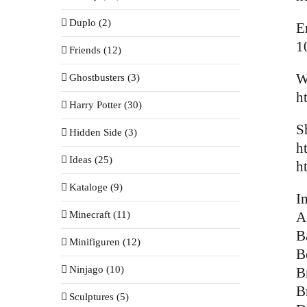
Duplo (2)
E
1
Friends (12)
W
Ghostbusters (3)
h
Harry Potter (30)
S
Hidden Side (3)
h
Ideas (25)
h
Kataloge (9)
I
Minecraft (11)
A
B
Minifiguren (12)
B
Ninjago (10)
B
B
Sculptures (5)