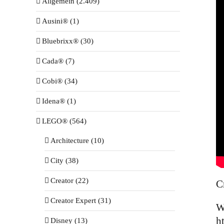
Allgemein (2.409)
Ausini® (1)
Bluebrixx® (30)
Cada® (7)
Cobi® (34)
Idena® (1)
LEGO® (564)
Architecture (10)
City (38)
Creator (22)
C
Creator Expert (31)
W
h
Disney (13)