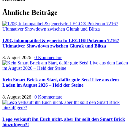
Facebook
X
WhatsApp
Pinterest
E-
Ähnliche Beiträge
Mail
120€, inkompatibel & generisch: LEGO® Pokémon 72167
Ultimativer Showdown zwischen Glurak und Blitza
8. August 2026
|
0 Kommentare
Kein Smart Brick am Start, dafür gute Sets! Live aus dem
Laden im August 2026 – Held der Steine
8. August 2026
|
0 Kommentare
Lego verkauft ihn Euch nicht, aber Ihr sollt den Smart Brick
hinzufügen?!