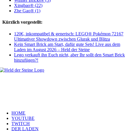
Winner Bricks® (3)
Xingbao® (22)
Zhe Gao® (1)
Kürzlich vorgestellt:
120€, inkompatibel & generisch: LEGO® Pokémon 72167
Ultimativer Showdown zwischen Glurak und Blitza
Kein Smart Brick am Start, dafür gute Sets! Live aus dem
Laden im August 2026 – Held der Steine
Lego verkauft ihn Euch nicht, aber Ihr sollt den Smart Brick
hinzufügen?!
Welt, ich wünsche Euch viel Spaß auf meiner Webseite und freue mich
über Euren Besuch. Schaut Euch um und habt viel Freude –
es wird wunderbar!
Navigation
HOME
YOUTUBE
TWITCH
DER LADEN