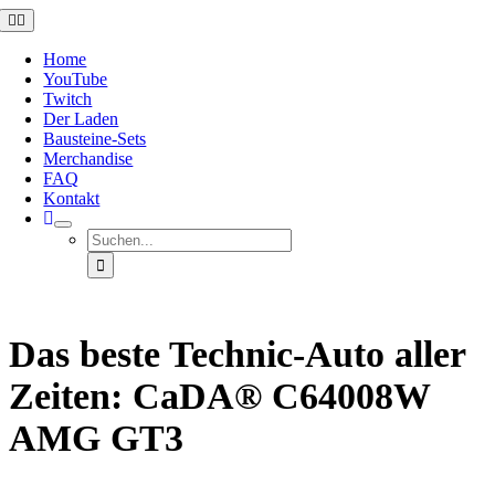
Zum
Toggle
Navigation
Inhalt
springen
Home
YouTube
Twitch
Der Laden
Bausteine-Sets
Merchandise
FAQ
Kontakt
Suche
nach:
Das beste Technic-Auto aller
Zeiten: CaDA® C64008W
AMG GT3