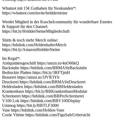
Whatnot mit 15€ Guthaben für Neukunden*:
https://whatnot.com/invite/helddersteine
Werdet Mitglied in der Kuschelcommunity für wunderbare Emotes
& Support für den Channel:
https://bit.ly/HeldderSteineMitgliedschaft
Shirts & noch mehr Merch online:
https://hdslink.com/HeldenhafterMerch
https://bit.ly/AmazonHeldderSteine
Im Regal*:
Antiquitätengeschäft https://amzn.to/4nO66kQ
Backstube https://hdslink.com/BBMAStrBackstube
Bedruckte Platten https://bit.ly/3RFTjmH
Brauerei https://amzn.to/3JVR3Yh
Druckerei https://hdslink.com/BBMAStrDruckerei
Heldenladen https://hdslink.com/BBHeldenladen
Krankenhaus https://bit.ly/BBKrankenhausModular
Schreinerei https://hdslink.com/BBProSchreinerei
V100 Lok https://hdslink.com/BBV100Display
Unimog https://bit.ly/BBTLF3000
Vase https://hdslink.com/Helden-Vase
Coole Vitrine https://hdslink.com/FiguSafeUebersicht