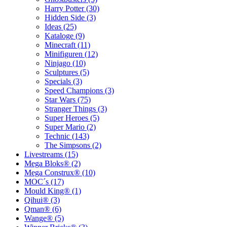
Harry Potter (30)
Hidden Side (3)
Ideas (25)
Kataloge (9)
Minecraft (11)
Minifiguren (12)
Ninjago (10)
Sculptures (5)
Specials (3)
Speed Champions (3)
Star Wars (75)
Stranger Things (3)
Super Heroes (5)
Super Mario (2)
Technic (143)
The Simpsons (2)
Livestreams (15)
Mega Bloks® (2)
Mega Construx® (10)
MOC´s (17)
Mould King® (1)
Qihui® (3)
Qman® (6)
Wange® (5)