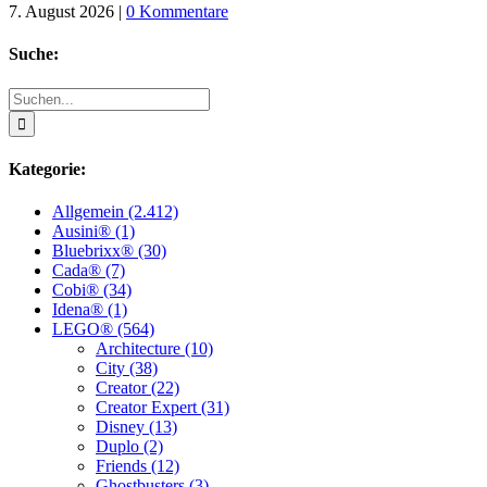
7. August 2026
|
0 Kommentare
Suche:
Suche
nach:
Kategorie:
Allgemein (2.412)
Ausini® (1)
Bluebrixx® (30)
Cada® (7)
Cobi® (34)
Idena® (1)
LEGO® (564)
Architecture (10)
City (38)
Creator (22)
Creator Expert (31)
Disney (13)
Duplo (2)
Friends (12)
Ghostbusters (3)