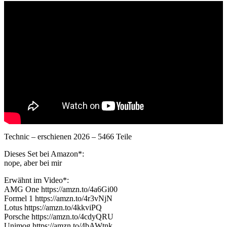
Technic – erschienen 2026 – 5466 Teile
Dieses Set bei Amazon*:
nope, aber bei mir
Erwähnt im Video*:
AMG One https://amzn.to/4a6Gi00
Formel 1 https://amzn.to/4r3vNjN
Lotus https://amzn.to/4kkviPQ
Porsche https://amzn.to/4cdyQRU
Unimog https://amzn.to/4bAWtnk