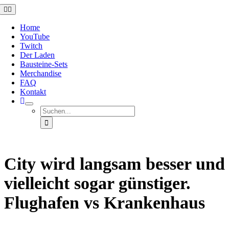
Zum
Toggle
Navigation
Inhalt
springen
Home
YouTube
Twitch
Der Laden
Bausteine-Sets
Merchandise
FAQ
Kontakt
Suche
nach:
City wird langsam besser und
vielleicht sogar günstiger.
Flughafen vs Krankenhaus