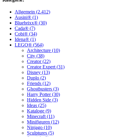
Allgemein (2.412)
Ausini® (1)
Bluebrixx® (30)
Cada® (7)
Cobi® (34)
Idena® (1)
LEGO® (564)
Architecture (10)
City (38)
Creator (22)
Creator Expert (31)
Disney (13)
Duplo (2)
Friends (12)
Ghostbusters (3)
Harry Potter (30)
Hidden Side (3)
Ideas (25)
Kataloge (9)
Minecraft (11)
Minifiguren (12)
Ninjago (10)
Sculptures (5)