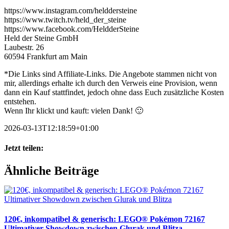
https://www.instagram.com/helddersteine
https://www.twitch.tv/held_der_steine
https://www.facebook.com/HeldderSteine
Held der Steine GmbH
Laubestr. 26
60594 Frankfurt am Main
*Die Links sind Affiliate-Links. Die Angebote stammen nicht von
mir, allerdings erhalte ich durch den Verweis eine Provision, wenn
dann ein Kauf stattfindet, jedoch ohne dass Euch zusätzliche Kosten
entstehen.
Wenn Ihr klickt und kauft: vielen Dank! 🙂
2026-03-13T12:18:59+01:00
Jetzt teilen:
Facebook
X
WhatsApp
Pinterest
E-
Ähnliche Beiträge
Mail
120€, inkompatibel & generisch: LEGO® Pokémon 72167
Ultimativer Showdown zwischen Glurak und Blitza