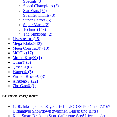
Specials (3)
Speed Champions (3)
Star Wars (75)
Stranger Things (3)
Super Heroes (5)
Super Mario (2)
Technic (143)
The Simpsons (2)
Livestreams (15)
Mega Bloks® (2)
Mega Construx® (10)
MOC´s (17)
Mould King® (1)
Qihui® (3)
Qman® (6)
Wange® (5)
Winner Bricks® (3)
Xingbao® (22)
Zhe Gao® (1)
Kürzlich vorgestellt:
120€, inkompatibel & generisch: LEGO® Pokémon 72167
Ultimativer Showdown zwischen Glurak und Blitza
Kein Smart Brick am Start, dafür gute Sets! Live aus dem