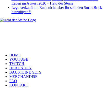
Laden im August 2026 – Held der Steine
Lego verkauft ihn Euch nicht, aber Ihr sollt den Smart Brick
hinzufügen?!
Welt, ich wünsche Euch viel Spaß auf meiner Webseite und freue mich
über Euren Besuch. Schaut Euch um und habt viel Freude –
es wird wunderbar!
Navigation
HOME
YOUTUBE
TWITCH
DER LADEN
BAUSTEINE-SETS
MERCHANDISE
FAQ
KONTAKT
Kontakt
H
eld der Steine GmbH